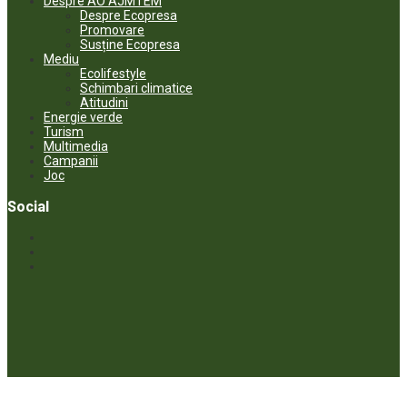
Despre AO AJMTEM
Despre Ecopresa
Promovare
Susține Ecopresa
Mediu
Ecolifestyle
Schimbari climatice
Atitudini
Energie verde
Turism
Multimedia
Campanii
Joc
Social
© ECOPRESA. All rights reserved *** Preluarea textelor care aparțin