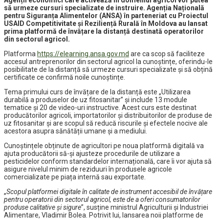
Agenții economici care activează în domeniul agricol vor putea
să urmeze cursuri specializate de instruire. Agenția Națională
pentru Siguranța Alimentelor (ANSA) în parteneriat cu Proiectul
USAID Competitivitate și Reziliență Rurală în Moldova au lansat
prima platformă de învățare la distanță destinată operatorilor
din sectorul agricol.
Platforma
https://elearning.ansa.gov.md
are ca scop să faciliteze
accesul antreprenorilor din sectorul agricol la cunoștințe, oferindu-le
posibilitate de la distanță să urmeze cursuri specializate și să obțină
certificate ce confirmă noile cunoștințe.
Tema primului curs de învățare de la distanță este „Utilizarea
durabilă a produselor de uz fitosanitar” și include 13 module
tematice și 20 de video-uri instructive. Acest curs este destinat
producătorilor agricoli, importatorilor și distribuitorilor de produse de
uz fitosanitar și are scopul să reducă riscurile şi efectele nocive ale
acestora asupra sănătății umane şi a mediului.
Cunoștințele obținute de agricultori pe noua platformă digitală va
ajuta producătorii să-și ajusteze procedurile de utilizare a
pesticidelor conform standardelor internațională, care îi vor ajuta să
asigure nivelul minim de reziduuri în produsele agricole
comercializate pe piața internă sau exportate.
„
Scopul platformei digitale în calitate de instrument accesibil de învățare
pentru operatorii din sectorul agricol, este de a oferi consumatorilor
produse calitative și sigure
”, susține ministrul Agriculturii și Industriei
Alimentare, Vladimir Bolea. Potrivit lui, lansarea noii platforme de