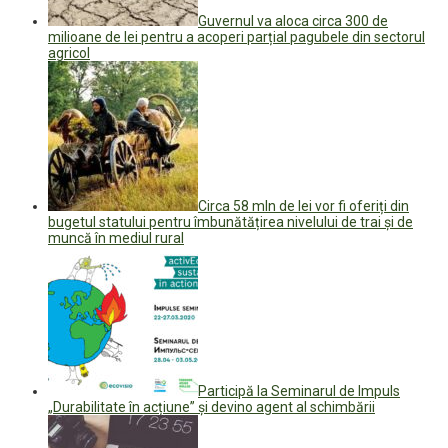
Guvernul va aloca circa 300 de
milioane de lei pentru a acoperi parțial pagubele din sectorul
agricol
Circa 58 mln de lei vor fi oferiți din
bugetul statului pentru îmbunătățirea nivelului de trai și de
muncă în mediul rural
Participă la Seminarul de Impuls
„Durabilitate în acțiune” și devino agent al schimbării