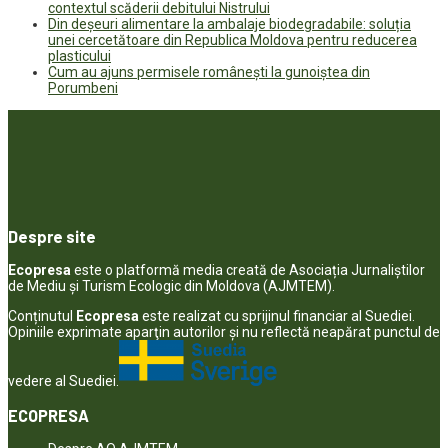
contextul scăderii debitului Nistrului
Din deșeuri alimentare la ambalaje biodegradabile: soluția
unei cercetătoare din Republica Moldova pentru reducerea
plasticului
Cum au ajuns permisele românești la gunoiștea din
Porumbeni
Despre site
Ecopresa
este o platformă media creată de Asociația Jurnaliștilor
de Mediu și Turism Ecologic din Moldova (AJMTEM).
Conținutul
Ecopresa
este realizat cu sprijinul financiar al Suediei.
Opiniile exprimate aparţin autorilor şi nu reflectă neapărat punctul de
vedere al Suediei.
ECOPRESA