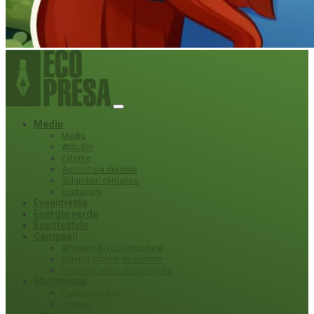
Mediu
Mediu
Atitudini
Externe
Agricultura durabila
Schimbari climatice
Ecoturism
Evenimente
Energie verde
Ecolifestyle
Campanii
#Povești din ECOmunitate
Servicii publice de calitate
Protecție ariilor (ne)protejate
Multimedia
Podcasturi eco
Interviu