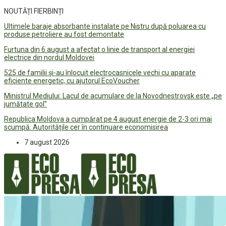
NOUTĂȚI FIERBINȚI
Ultimele baraje absorbante instalate pe Nistru după poluarea cu
produse petroliere au fost demontate
Furtuna din 6 august a afectat o linie de transport al energiei
electrice din nordul Moldovei
525 de familii și-au înlocuit electrocasnicele vechi cu aparate
eficiente energetic, cu ajutorul EcoVoucher
Ministrul Mediului: Lacul de acumulare de la Novodnestrovsk este „pe
jumătate gol”
Republica Moldova a cumpărat pe 4 august energie de 2-3 ori mai
scumpă. Autoritățile cer în continuare economisirea
7 august 2026