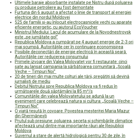
Ultimele baraje absorbante instalate pe Nistru după poluarea
cu produse petroliere au fost demontate
Furtuna din 6 august a afectat o linie de transport al energiei
electrice din nordul Moldovei
525 de familii și-au înlocuit electrocasnicele vechi cu aparate
eficiente energetic, cu ajutorul EcoVoucher
Ministrul Mediului: Lacul de acumulare de la Novodnestrovsk
este „pe jumătate gol”
Republica Moldova a cumpărat pe 4 august energie de 2-3 ori
mai scumpă. Autoritățile cer în continuare economisirea
Posibile deconectări de energie electrică în această seară.
Autoritățile cer reducerea consumului
Primele izvoare din Valea Molovateț vor fi restaurate: cinci
sate au lansat campania la sărbătoarea comunitară „Școală
Veche – Timpuri Noi”
20 de tineri din mai multe colțuri ale țării, pregătiți să devină
jurnaliști de mediu
Debitul Nistrului spre Republica Moldova va fi redus în
următoarele două săptămâni la 85 m³/s
Comunitățile din valea Molovatețului se adună la un
eveniment care celebrează natura și cultura: „Școală Veche –
Timpuri Noi”
O viață țesută în covoare. Povestea meșteriței Maria Mazur
din Ghermănești
Prutul sub presiune: poluarea, seceta și schimbările climatice
afectează unul dintre mai importante râuri ale Republicii
Moldova
Guvernul a stare de alertă hidrologică pentru 30 de zile, în