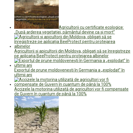
Agricultorii cu certificate ecologice:
„După arderea vegetației, pământul devine ca și mort”
Agricultorii și apicultorii din Moldova, obligați să se înregistreze
pe aplicația BeeProtect pentru protejarea albinelor
Exportul de prune moldovenești în Germania a „explodat” în
ultimii ani
Accizele la motorina utilizată de agricultori vor fi compensate
de Guvern în cuantum de până la 100%