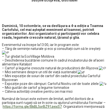
Susține Ecopresa, distribuie!
Duminică, 10 octombrie, se va desfășura a 4-a ediție a Toamna
Cartofului, cel mai așteptat eveniment al toamnei, potrivit
organizatorilor. Aici organizatorii și participanții vor celebra
roada, legumele crescute natural, țăranul și glia.
Evenimentul va începe la13:00, iar în program este:
– Târg de semințe naturale și eco și consultații cum să le creșteți
– Tur ghidat la EcoVillage Moldova
– Deschiderea bucătăriei comune în cadrul incubatorului de afaceri
alimentare Katalyst
– Cartof și legume crescute natural de producătorii din Rîșcova
– Mici seminare despre un stil de viață sustenabil
– Mini expoziție de soiuri de cartof din cadrul proiectului Cartoful
Rîșcovean
– Expoziție poze din câmpuri: Cartoful Nostru cel de toate zilele
– Mici gustări de cartof și legume tomnatice
– Câteva activități creative pentru cei mai mici
Numărul de locuri este extrem de limitat, astfel doritorii de a
participa sunt rugați să se în scrie cu ajutorul următorului formular –
https://forms.gle/BkBL5orBZ91zeixS7
. Organizatorii menționează