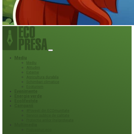
Mediu
Mediu
Atitudini
Externe
Agricultura durabila
Schimbari climatice
Ecoturism
Evenimente
Energie verde
Ecolifestyle
Campanii
#Povești din ECOmunitate
Servicii publice de calitate
Protecție ariilor (ne)protejate
Multimedia
Podcasturi eco