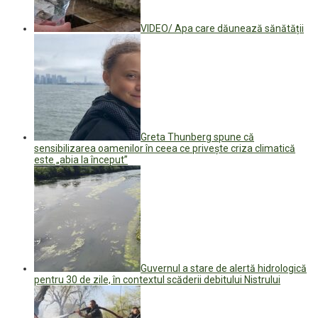
VIDEO/ Apa care dăunează sănătății
Greta Thunberg spune că
sensibilizarea oamenilor în ceea ce priveşte criza climatică
este „abia la început”
Guvernul a stare de alertă hidrologică
pentru 30 de zile, în contextul scăderii debitului Nistrului