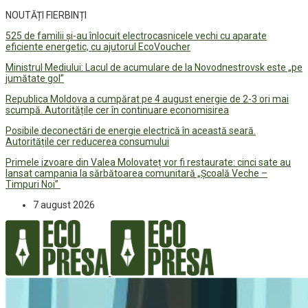
NOUTĂȚI FIERBINȚI
525 de familii și-au înlocuit electrocasnicele vechi cu aparate
eficiente energetic, cu ajutorul EcoVoucher
Ministrul Mediului: Lacul de acumulare de la Novodnestrovsk este „pe
jumătate gol”
Republica Moldova a cumpărat pe 4 august energie de 2-3 ori mai
scumpă. Autoritățile cer în continuare economisirea
Posibile deconectări de energie electrică în această seară.
Autoritățile cer reducerea consumului
Primele izvoare din Valea Molovateț vor fi restaurate: cinci sate au
lansat campania la sărbătoarea comunitară „Școală Veche –
Timpuri Noi”
7 august 2026