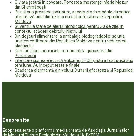
O viață țesută în covoare. Povestea meșteriței Maria Mazur
din Ghermănești
Prutul sub presiune: poluarea, seceta și schimbările climatice
afectează unul dintre mai importante râuri ale Republicii
Moldova
Guvernul a stare de alertă hidrologică pentru 30 de zile, în
contextul scăderii debitului Nistrului
Din deșeuri alimentare la ambalaje biodegradabile: soluția
unei cercetătoare din Republica Moldova pentru reducerea
plasticului
Cum au ajuns permisele românești la gunoiștea din
Porumbeni
Interconexiunea electrică Vulcănești–Chișinău a fost pusă sub
tensiune. Au început testele finale
Scăderea alarmantă a nivelului Dunării afectează și Republica
Moldova
Despre site
Ecopresa
este o platformă media creată de Asociația Jurnaliștilor
de Mediu și Turism Ecologic din Moldova (AJMTEM).