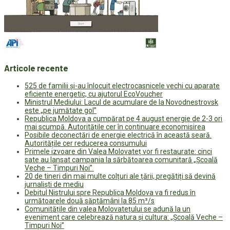
Articole recente
525 de familii și-au înlocuit electrocasnicele vechi cu aparate
eficiente energetic, cu ajutorul EcoVoucher
Ministrul Mediului: Lacul de acumulare de la Novodnestrovsk
este „pe jumătate gol”
Republica Moldova a cumpărat pe 4 august energie de 2-3 ori
mai scumpă. Autoritățile cer în continuare economisirea
Posibile deconectări de energie electrică în această seară.
Autoritățile cer reducerea consumului
Primele izvoare din Valea Molovateț vor fi restaurate: cinci
sate au lansat campania la sărbătoarea comunitară „Școală
Veche – Timpuri Noi”
20 de tineri din mai multe colțuri ale țării, pregătiți să devină
jurnaliști de mediu
Debitul Nistrului spre Republica Moldova va fi redus în
următoarele două săptămâni la 85 m³/s
Comunitățile din valea Molovatețului se adună la un
eveniment care celebrează natura și cultura: „Școală Veche –
Timpuri Noi”