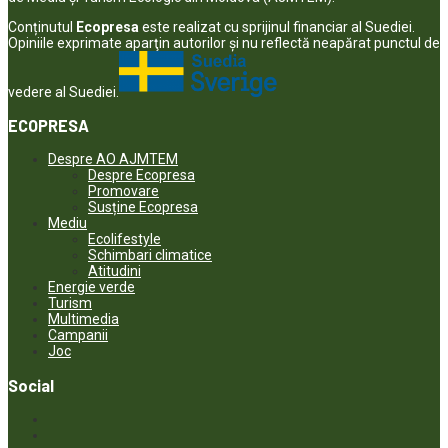
Conținutul
Ecopresa
este realizat cu sprijinul financiar al Suediei.
Opiniile exprimate aparţin autorilor şi nu reflectă neapărat punctul de
vedere al Suediei.
ECOPRESA
Despre AO AJMTEM
Despre Ecopresa
Promovare
Susține Ecopresa
Mediu
Ecolifestyle
Schimbari climatice
Atitudini
Energie verde
Turism
Multimedia
Campanii
Joc
Social