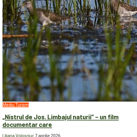
Mediu
Turism
„Nistrul de Jos. Limbajul naturii” – un film
documentar care
Liliana Volosciuc
7 aprilie 2026