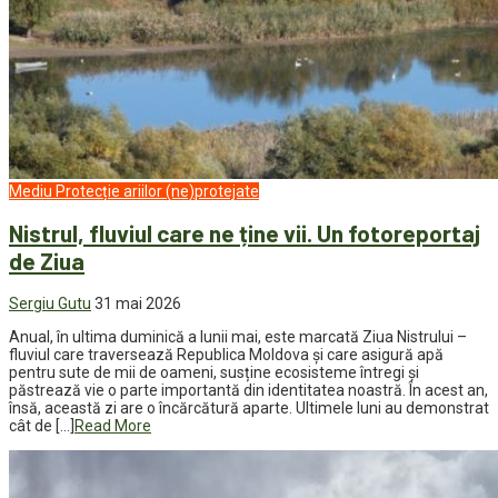
Mediu
Protecție ariilor (ne)protejate
Nistrul, fluviul care ne ține vii. Un fotoreportaj
de Ziua
Sergiu Gutu
31 mai 2026
Anual, în ultima duminică a lunii mai, este marcată Ziua Nistrului –
fluviul care traversează Republica Moldova și care asigură apă
pentru sute de mii de oameni, susține ecosisteme întregi și
păstrează vie o parte importantă din identitatea noastră. În acest an,
însă, această zi are o încărcătură aparte. Ultimele luni au demonstrat
cât de […]
Read More