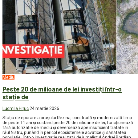
Mediu
Peste 20 de milioane de lei investiți într-o
stație de
Ludmila Hițuc
24 martie 2026
Stația de epurare a orașului Rezina, construită și modernizată timp
de peste 11 ani și costând peste 20 de milioane de lei, funcționează
fără autorizație de mediu și deversează ape insuficient tratate în
râul Nistru, punând în pericol ecosistemele acvatice și sănătatea
populației. Într-o investigație realizată de jurnalistul Andrei Bordian