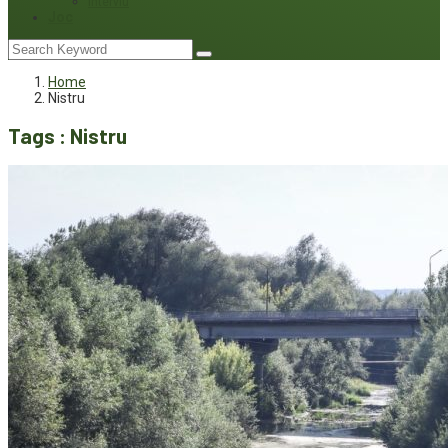
Interviu
Joc
Home
Nistru
Tags : Nistru