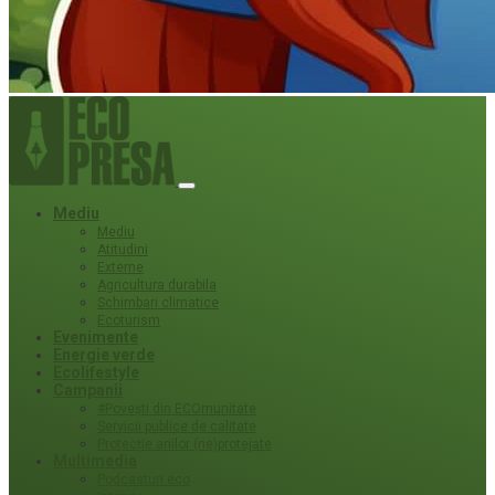
Mediu
Mediu
Atitudini
Externe
Agricultura durabila
Schimbari climatice
Ecoturism
Evenimente
Energie verde
Ecolifestyle
Campanii
#Povești din ECOmunitate
Servicii publice de calitate
Protecție ariilor (ne)protejate
Multimedia
Podcasturi eco