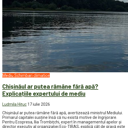
Mediu
Schimbari climatice
Chișinăul ar putea rămâne fără apă?
Explicațiile expertului de mediu
Ludmila Hițuc
17 iulie 2026
Chișinăul ar putea rămâne fără apă, avertizează ministrul Mediului.
Primarul capitalei susține însă că nu există motive de îngrijorare.
Pentru Ecopresa, Ilia Trombițchi, expert în managementul apelor și
director executiv al organizației Eco-TIRAS, explică cât de gravă este