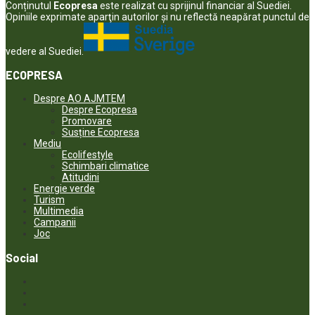
Conținutul
Ecopresa
este realizat cu sprijinul financiar al Suediei.
Opiniile exprimate aparţin autorilor şi nu reflectă neapărat punctul de
vedere al Suediei.
ECOPRESA
Despre AO AJMTEM
Despre Ecopresa
Promovare
Susține Ecopresa
Mediu
Ecolifestyle
Schimbari climatice
Atitudini
Energie verde
Turism
Multimedia
Campanii
Joc
Social