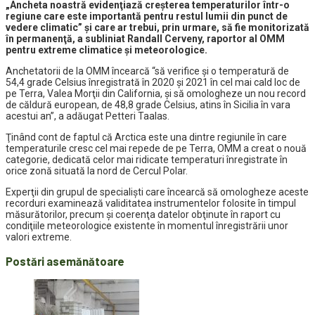
„Ancheta noastră evidenţiază creşterea temperaturilor într-o
regiune care este importantă pentru restul lumii din punct de
vedere climatic” şi care ar trebui, prin urmare, să fie monitorizată
în permanenţă, a subliniat Randall Cerveny, raportor al OMM
pentru extreme climatice şi meteorologice.
Anchetatorii de la OMM încearcă “să verifice şi o temperatură de
54,4 grade Celsius înregistrată în 2020 şi 2021 în cel mai cald loc de
pe Terra, Valea Morţii din California, şi să omologheze un nou record
de căldură european, de 48,8 grade Celsius, atins în Sicilia în vara
acestui an”, a adăugat Petteri Taalas.
Ţinând cont de faptul că Arctica este una dintre regiunile în care
temperaturile cresc cel mai repede de pe Terra, OMM a creat o nouă
categorie, dedicată celor mai ridicate temperaturi înregistrate în
orice zonă situată la nord de Cercul Polar.
Experţii din grupul de specialişti care încearcă să omologheze aceste
recorduri examinează validitatea instrumentelor folosite în timpul
măsurătorilor, precum şi coerenţa datelor obţinute în raport cu
condiţiile meteorologice existente în momentul înregistrării unor
valori extreme.
Postări asemănătoare