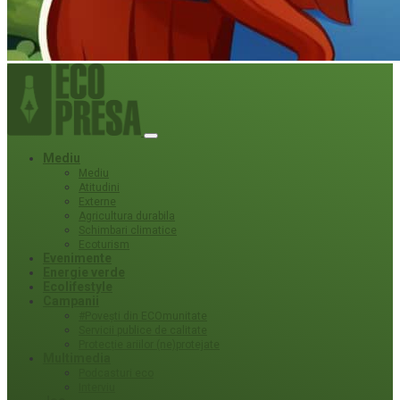
Mediu
Mediu
Atitudini
Externe
Agricultura durabila
Schimbari climatice
Ecoturism
Evenimente
Energie verde
Ecolifestyle
Campanii
#Povești din ECOmunitate
Servicii publice de calitate
Protecție ariilor (ne)protejate
Multimedia
Podcasturi eco
Interviu