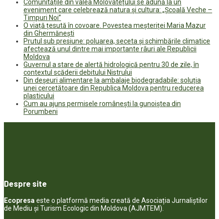
Comunitățile din valea Molovatețului se adună la un
eveniment care celebrează natura și cultura: „Școală Veche –
Timpuri Noi”
O viață țesută în covoare. Povestea meșteriței Maria Mazur
din Ghermănești
Prutul sub presiune: poluarea, seceta și schimbările climatice
afectează unul dintre mai importante râuri ale Republicii
Moldova
Guvernul a stare de alertă hidrologică pentru 30 de zile, în
contextul scăderii debitului Nistrului
Din deșeuri alimentare la ambalaje biodegradabile: soluția
unei cercetătoare din Republica Moldova pentru reducerea
plasticului
Cum au ajuns permisele românești la gunoiștea din
Porumbeni
Despre site
Ecopresa
este o platformă media creată de Asociația Jurnaliștilor
de Mediu și Turism Ecologic din Moldova (AJMTEM).