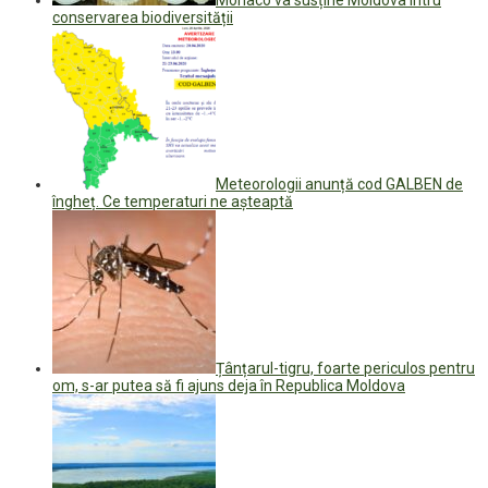
conservarea biodiversității
Meteorologii anunță cod GALBEN de
îngheț. Ce temperaturi ne așteaptă
Țânțarul-tigru, foarte periculos pentru
om, s-ar putea să fi ajuns deja în Republica Moldova