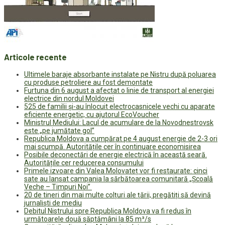
Articole recente
Ultimele baraje absorbante instalate pe Nistru după poluarea
cu produse petroliere au fost demontate
Furtuna din 6 august a afectat o linie de transport al energiei
electrice din nordul Moldovei
525 de familii și-au înlocuit electrocasnicele vechi cu aparate
eficiente energetic, cu ajutorul EcoVoucher
Ministrul Mediului: Lacul de acumulare de la Novodnestrovsk
este „pe jumătate gol”
Republica Moldova a cumpărat pe 4 august energie de 2-3 ori
mai scumpă. Autoritățile cer în continuare economisirea
Posibile deconectări de energie electrică în această seară.
Autoritățile cer reducerea consumului
Primele izvoare din Valea Molovateț vor fi restaurate: cinci
sate au lansat campania la sărbătoarea comunitară „Școală
Veche – Timpuri Noi”
20 de tineri din mai multe colțuri ale țării, pregătiți să devină
jurnaliști de mediu
Debitul Nistrului spre Republica Moldova va fi redus în
următoarele două săptămâni la 85 m³/s