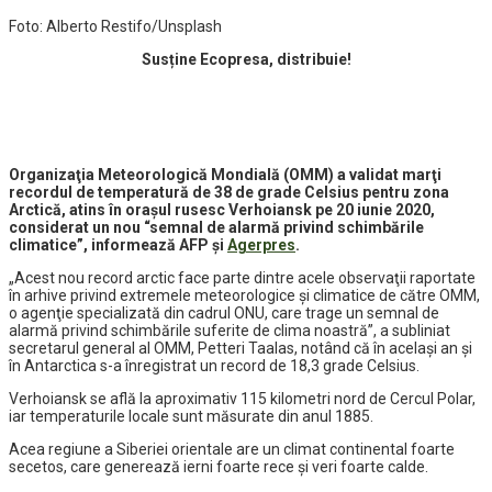
Foto: Alberto Restifo/Unsplash
Susține Ecopresa, distribuie!
Organizaţia Meteorologică Mondială (OMM) a validat marţi
recordul de temperatură de 38 de grade Celsius pentru zona
Arctică, atins în oraşul rusesc Verhoiansk pe 20 iunie 2020,
considerat un nou “semnal de alarmă privind schimbările
climatice”, informează AFP și
Agerpres
.
„Acest nou record arctic face parte dintre acele observaţii raportate
în arhive privind extremele meteorologice şi climatice de către OMM,
o agenţie specializată din cadrul ONU, care trage un semnal de
alarmă privind schimbările suferite de clima noastră”, a subliniat
secretarul general al OMM, Petteri Taalas, notând că în acelaşi an şi
în Antarctica s-a înregistrat un record de 18,3 grade Celsius.
Verhoiansk se află la aproximativ 115 kilometri nord de Cercul Polar,
iar temperaturile locale sunt măsurate din anul 1885.
Acea regiune a Siberiei orientale are un climat continental foarte
secetos, care generează ierni foarte rece şi veri foarte calde.