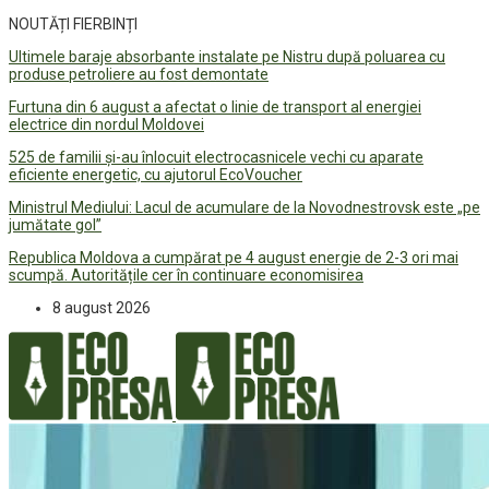
NOUTĂȚI FIERBINȚI
Ultimele baraje absorbante instalate pe Nistru după poluarea cu
produse petroliere au fost demontate
Furtuna din 6 august a afectat o linie de transport al energiei
electrice din nordul Moldovei
525 de familii și-au înlocuit electrocasnicele vechi cu aparate
eficiente energetic, cu ajutorul EcoVoucher
Ministrul Mediului: Lacul de acumulare de la Novodnestrovsk este „pe
jumătate gol”
Republica Moldova a cumpărat pe 4 august energie de 2-3 ori mai
scumpă. Autoritățile cer în continuare economisirea
8 august 2026