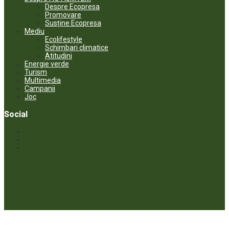
Despre Ecopresa
Promovare
Susține Ecopresa
Mediu
Ecolifestyle
Schimbari climatice
Atitudini
Energie verde
Turism
Multimedia
Campanii
Joc
Social
© ECOPRESA. All rights reserved *** Preluarea textelor care aparțin