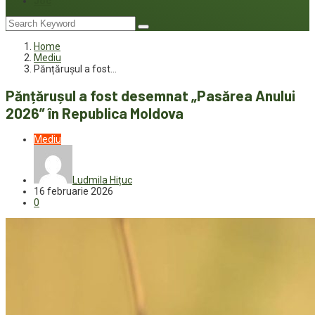
Joc
Home
Mediu
Pănțărușul a fost…
Pănțărușul a fost desemnat „Pasărea Anului
2026” în Republica Moldova
Mediu
Ludmila Hițuc
16 februarie 2026
0