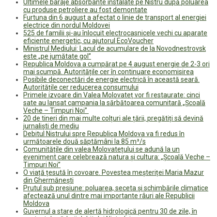
Ultimele baraje absorbante instalate pe Nistru după poluarea
cu produse petroliere au fost demontate
Furtuna din 6 august a afectat o linie de transport al energiei
electrice din nordul Moldovei
525 de familii și-au înlocuit electrocasnicele vechi cu aparate
eficiente energetic, cu ajutorul EcoVoucher
Ministrul Mediului: Lacul de acumulare de la Novodnestrovsk
este „pe jumătate gol”
Republica Moldova a cumpărat pe 4 august energie de 2-3 ori
mai scumpă. Autoritățile cer în continuare economisirea
Posibile deconectări de energie electrică în această seară.
Autoritățile cer reducerea consumului
Primele izvoare din Valea Molovateț vor fi restaurate: cinci
sate au lansat campania la sărbătoarea comunitară „Școală
Veche – Timpuri Noi”
20 de tineri din mai multe colțuri ale țării, pregătiți să devină
jurnaliști de mediu
Debitul Nistrului spre Republica Moldova va fi redus în
următoarele două săptămâni la 85 m³/s
Comunitățile din valea Molovatețului se adună la un
eveniment care celebrează natura și cultura: „Școală Veche –
Timpuri Noi”
O viață țesută în covoare. Povestea meșteriței Maria Mazur
din Ghermănești
Prutul sub presiune: poluarea, seceta și schimbările climatice
afectează unul dintre mai importante râuri ale Republicii
Moldova
Guvernul a stare de alertă hidrologică pentru 30 de zile, în