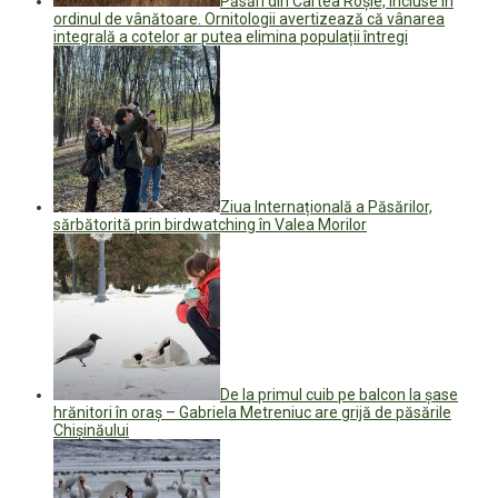
Păsări din Cartea Roșie, incluse în
ordinul de vânătoare. Ornitologii avertizează că vânarea
integrală a cotelor ar putea elimina populații întregi
Ziua Internațională a Păsărilor,
sărbătorită prin birdwatching în Valea Morilor
De la primul cuib pe balcon la șase
hrănitori în oraș – Gabriela Metreniuc are grijă de păsările
Chișinăului