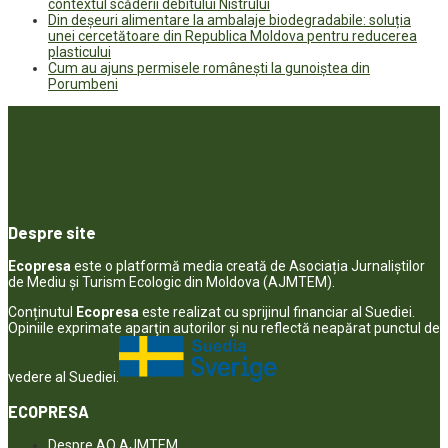
contextul scăderii debitului Nistrului
Din deșeuri alimentare la ambalaje biodegradabile: soluția
unei cercetătoare din Republica Moldova pentru reducerea
plasticului
Cum au ajuns permisele românești la gunoiștea din
Porumbeni
Despre site
Ecopresa
este o platformă media creată de Asociația Jurnaliștilor
de Mediu și Turism Ecologic din Moldova (AJMTEM).
Conținutul
Ecopresa
este realizat cu sprijinul financiar al Suediei.
Opiniile exprimate aparţin autorilor şi nu reflectă neapărat punctul de
vedere al Suediei.
ECOPRESA
Despre AO AJMTEM