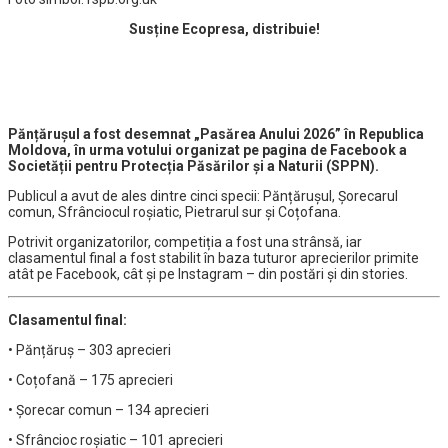
Susține Ecopresa, distribuie!
Pănțărușul a fost desemnat „Pasărea Anului 2026” în Republica
Moldova, în urma votului organizat pe pagina de Facebook a
Societății pentru Protecția Păsărilor și a Naturii (SPPN).
Publicul a avut de ales dintre cinci specii: Pănțărușul, Șorecarul
comun, Sfrânciocul roșiatic, Pietrarul sur și Coțofana.
Potrivit organizatorilor, competiția a fost una strânsă, iar
clasamentul final a fost stabilit în baza tuturor aprecierilor primite
atât pe Facebook, cât și pe Instagram – din postări și din stories.
Clasamentul final:
• Pănțăruș – 303 aprecieri
• Coțofană – 175 aprecieri
• Șorecar comun – 134 aprecieri
• Sfrâncioc roșiatic – 101 aprecieri