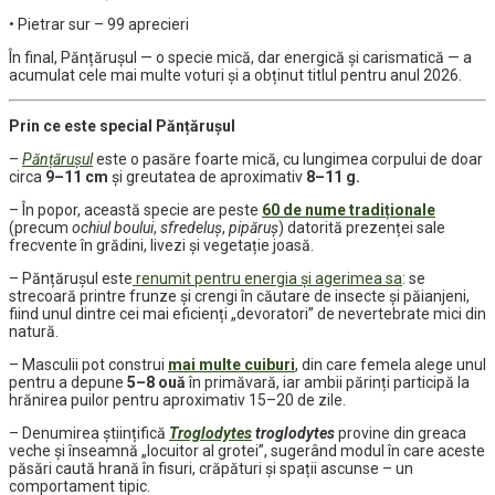
• Pietrar sur – 99 aprecieri
În final, Pănțărușul — o specie mică, dar energică și carismatică — a
acumulat cele mai multe voturi și a obținut titlul pentru anul 2026.
Prin ce este special Pănțărușul
–
Pănțărușul
este o pasăre foarte mică, cu lungimea corpului de doar
circa
9–11 cm
și greutatea de aproximativ
8–11 g
.
– În popor, această specie are peste
60 de nume tradiționale
(precum
ochiul boului
,
sfredeluş
,
pipăruş
) datorită prezenței sale
frecvente în grădini, livezi și vegetație joasă.
– Pănțărușul este
renumit pentru energia și agerimea sa
: se
strecoară printre frunze și crengi în căutare de insecte și păianjeni,
fiind unul dintre cei mai eficienți „devoratori” de nevertebrate mici din
natură.
– Masculii pot construi
mai multe cuiburi
, din care femela alege unul
pentru a depune
5–8 ouă
în primăvară, iar ambii părinți participă la
hrănirea puilor pentru aproximativ 15–20 de zile.
– Denumirea științifică
Troglodytes
troglodytes
provine din greaca
veche și înseamnă „locuitor al grotei”, sugerând modul în care aceste
păsări caută hrană în fisuri, crăpături și spații ascunse – un
comportament tipic.