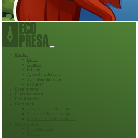
Mediu
Mediu
Atitudini
Externe
Agricultura durabila
Schimbari climatice
Ecoturism
Evenimente
Energie verde
Ecolifestyle
Campanii
#Povești din ECOmunitate
Servicii publice de calitate
Protecție ariilor (ne)protejate
Multimedia
Podcasturi eco
Interviu