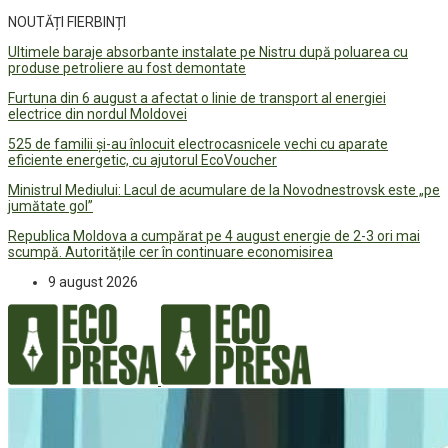
NOUTĂȚI FIERBINȚI
Ultimele baraje absorbante instalate pe Nistru după poluarea cu
produse petroliere au fost demontate
Furtuna din 6 august a afectat o linie de transport al energiei
electrice din nordul Moldovei
525 de familii și-au înlocuit electrocasnicele vechi cu aparate
eficiente energetic, cu ajutorul EcoVoucher
Ministrul Mediului: Lacul de acumulare de la Novodnestrovsk este „pe
jumătate gol”
Republica Moldova a cumpărat pe 4 august energie de 2-3 ori mai
scumpă. Autoritățile cer în continuare economisirea
9 august 2026