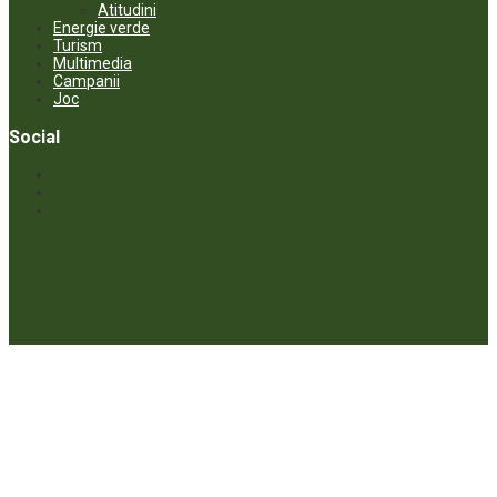
Atitudini
Energie verde
Turism
Multimedia
Campanii
Joc
Social
© ECOPRESA. All rights reserved *** Preluarea textelor care aparțin
www.ecopresa.md poate fi făcută doar cu indicarea sursei și link
activ către subiectul preluat.