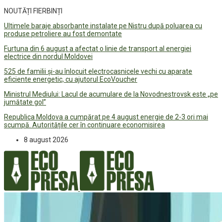
NOUTĂȚI FIERBINȚI
Ultimele baraje absorbante instalate pe Nistru după poluarea cu
produse petroliere au fost demontate
Furtuna din 6 august a afectat o linie de transport al energiei
electrice din nordul Moldovei
525 de familii și-au înlocuit electrocasnicele vechi cu aparate
eficiente energetic, cu ajutorul EcoVoucher
Ministrul Mediului: Lacul de acumulare de la Novodnestrovsk este „pe
jumătate gol”
Republica Moldova a cumpărat pe 4 august energie de 2-3 ori mai
scumpă. Autoritățile cer în continuare economisirea
8 august 2026