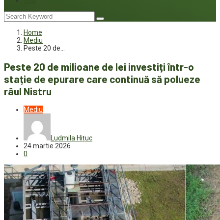
Joc
Home
Mediu
Peste 20 de…
Peste 20 de milioane de lei investiți într-o
stație de epurare care continuă să polueze
râul Nistru
Mediu
Ludmila Hițuc
24 martie 2026
0