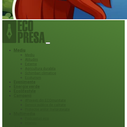
Mediu
Mediu
Atitudini
Externe
Agricultura durabila
Schimbari climatice
Ecoturism
Evenimente
Energie verde
Ecolifestyle
Campanii
#Povești din ECOmunitate
Servicii publice de calitate
Protecție ariilor (ne)protejate
Multimedia
Podcasturi eco
Interviu