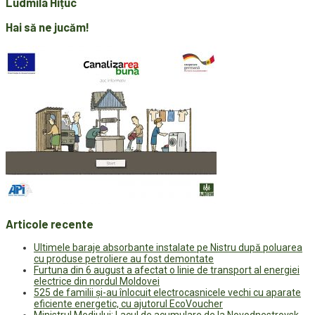
Ludmila Hițuc
Hai să ne jucăm!
Articole recente
Ultimele baraje absorbante instalate pe Nistru după poluarea
cu produse petroliere au fost demontate
Furtuna din 6 august a afectat o linie de transport al energiei
electrice din nordul Moldovei
525 de familii și-au înlocuit electrocasnicele vechi cu aparate
eficiente energetic, cu ajutorul EcoVoucher