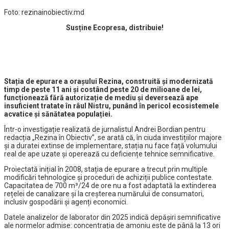
Foto: rezinainobiectiv.md
Susține Ecopresa, distribuie!
Stația de epurare a orașului Rezina, construită și modernizată
timp de peste 11 ani și costând peste 20 de milioane de lei,
funcționează fără autorizație de mediu și deversează ape
insuficient tratate în râul Nistru, punând în pericol ecosistemele
acvatice și sănătatea populației.
Într-o investigație realizată de jurnalistul Andrei Bordian pentru
redacția „Rezina în Obiectiv”, se arată că, în ciuda investițiilor majore
și a duratei extinse de implementare, stația nu face față volumului
real de ape uzate și operează cu deficiențe tehnice semnificative.
Proiectată inițial în 2008, stația de epurare a trecut prin multiple
modificări tehnologice și proceduri de achiziții publice contestate.
Capacitatea de 700 m³/24 de ore nu a fost adaptată la extinderea
rețelei de canalizare și la creșterea numărului de consumatori,
inclusiv gospodării și agenți economici.
Datele analizelor de laborator din 2025 indică depășiri semnificative
ale normelor admise: concentrația de amoniu este de până la 13 ori