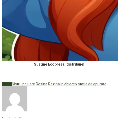
Susține Ecopresa, distribuie!
Tags:
Nistru
poluare
Rezina
Rezina în obiectiv
statie de epurare