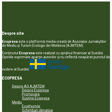
Despre site
Ecopresa
este o platformă media creată de Asociația Jurnaliștilor
de Mediu și Turism Ecologic din Moldova (AJMTEM).
Conținutul
Ecopresa
este realizat cu sprijinul financiar al Suediei.
Opiniile exprimate aparţin autorilor şi nu reflectă neapărat punctul de
vedere al Suediei.
ECOPRESA
Despre AO AJMTEM
Despre Ecopresa
Promovare
Susține Ecopresa
Mediu
Ecolifestyle
Schimbari climatice