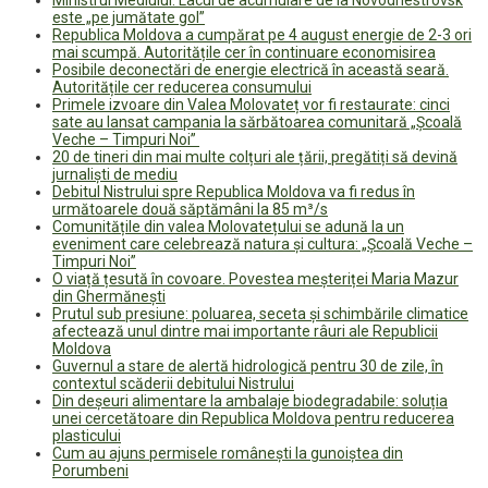
Ministrul Mediului: Lacul de acumulare de la Novodnestrovsk
este „pe jumătate gol”
Republica Moldova a cumpărat pe 4 august energie de 2-3 ori
mai scumpă. Autoritățile cer în continuare economisirea
Posibile deconectări de energie electrică în această seară.
Autoritățile cer reducerea consumului
Primele izvoare din Valea Molovateț vor fi restaurate: cinci
sate au lansat campania la sărbătoarea comunitară „Școală
Veche – Timpuri Noi”
20 de tineri din mai multe colțuri ale țării, pregătiți să devină
jurnaliști de mediu
Debitul Nistrului spre Republica Moldova va fi redus în
următoarele două săptămâni la 85 m³/s
Comunitățile din valea Molovatețului se adună la un
eveniment care celebrează natura și cultura: „Școală Veche –
Timpuri Noi”
O viață țesută în covoare. Povestea meșteriței Maria Mazur
din Ghermănești
Prutul sub presiune: poluarea, seceta și schimbările climatice
afectează unul dintre mai importante râuri ale Republicii
Moldova
Guvernul a stare de alertă hidrologică pentru 30 de zile, în
contextul scăderii debitului Nistrului
Din deșeuri alimentare la ambalaje biodegradabile: soluția
unei cercetătoare din Republica Moldova pentru reducerea
plasticului
Cum au ajuns permisele românești la gunoiștea din
Porumbeni