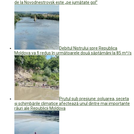
de la Novodnestrovsk este „pe jumătate gol”
Debitul Nistrului spre Republica
Moldova va fi redus în următoarele două săptămâni la 85 m³/s
Prutul sub presiune: poluarea, seceta
și schimbările climatice afectează unul dintre mai importante
râuri ale Republicii Moldova