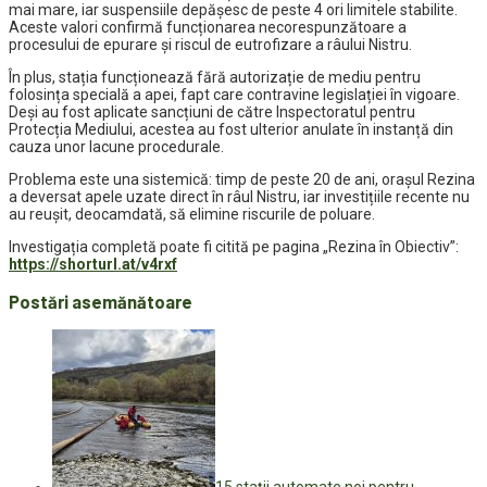
mai mare, iar suspensiile depășesc de peste 4 ori limitele stabilite.
Aceste valori confirmă funcționarea necorespunzătoare a
procesului de epurare și riscul de eutrofizare a râului Nistru.
În plus, stația funcționează fără autorizație de mediu pentru
folosința specială a apei, fapt care contravine legislației în vigoare.
Deși au fost aplicate sancțiuni de către Inspectoratul pentru
Protecția Mediului, acestea au fost ulterior anulate în instanță din
cauza unor lacune procedurale.
Problema este una sistemică: timp de peste 20 de ani, orașul Rezina
a deversat apele uzate direct în râul Nistru, iar investițiile recente nu
au reușit, deocamdată, să elimine riscurile de poluare.
Investigația completă poate fi citită pe pagina „Rezina în Obiectiv”:
https://shorturl.at/v4rxf
Postări asemănătoare
15 stații automate noi pentru