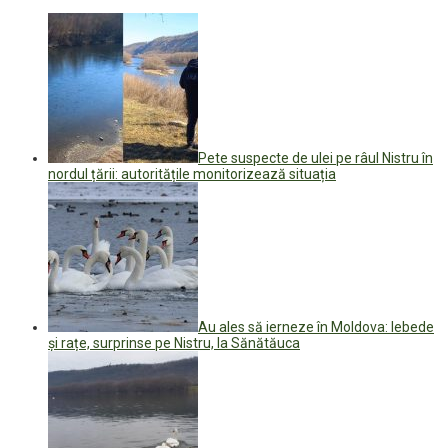
Pete suspecte de ulei pe râul Nistru în
nordul țării: autoritățile monitorizează situația
Au ales să ierneze în Moldova: lebede
și rațe, surprinse pe Nistru, la Sănătăuca