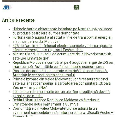
Articole recente
Ultimele baraje absorbante instalate pe Nistru după poluarea
cu produse petroliere au fost demontate
Furtuna din 6 august a afectat o linie de transport al energiei
electrice din nordul Moldovei
525 de familii și-au înlocuit electrocasnicele vechi cu aparate
eficiente energetic, cu ajutorul EcoVoucher
Ministrul Mediului: Lacul de acumulare de la Novodnestrovsk
este „pe jumătate gol”
Republica Moldova a cumpărat pe 4 august energie de 2-3 ori
mai scumpă. Autoritățile cer în continuare economisirea
Posibile deconectări de energie electrică în această seară.
Autoritățile cer reducerea consumului
Primele izvoare din Valea Molovateț vor fi restaurate: cinci
sate au lansat campania la sărbătoarea comunitară „Școală
Veche – Timpuri Noi”
20 de tineri din mai multe colțuri ale țării, pregătiți să devină
jurnaliști de mediu
Debitul Nistrului spre Republica Moldova va fi redus în
următoarele două săptămâni la 85 m³/s
Comunitățile din valea Molovatețului se adună la un
eveniment care celebrează natura și cultura: „Școală Veche –
Timpuri Noi”