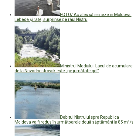
FOTO/ Au ales să ierneze în Moldova.
Lebede și rațe, surprinse pe râul Nistru
Ministrul Mediului: Lacul de acumulare
de la Novodnestrovsk este „pe jumătate gol”
Debitul Nistrului spre Republica
Moldova va fi redus în următoarele două săptămâni la 85 m³/s