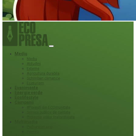
Mediu
Mediu
Atitudini
Externe
Agricultura durabila
Schimbari climatice
Ecoturism
Evenimente
Energie verde
Ecolifestyle
Campanii
#Povești din ECOmunitate
Servicii publice de calitate
Protecție ariilor (ne)protejate
Multimedia
Podcasturi eco
Interviu