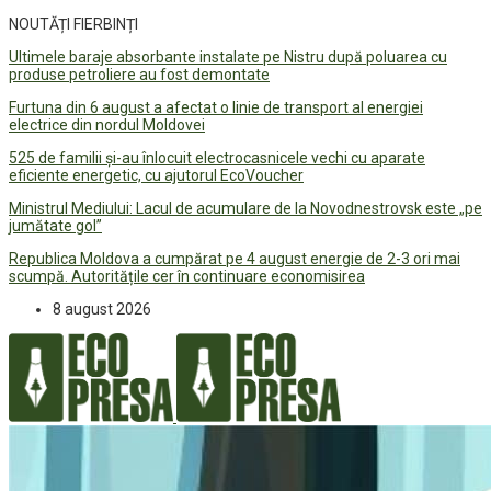
NOUTĂȚI FIERBINȚI
Ultimele baraje absorbante instalate pe Nistru după poluarea cu
produse petroliere au fost demontate
Furtuna din 6 august a afectat o linie de transport al energiei
electrice din nordul Moldovei
525 de familii și-au înlocuit electrocasnicele vechi cu aparate
eficiente energetic, cu ajutorul EcoVoucher
Ministrul Mediului: Lacul de acumulare de la Novodnestrovsk este „pe
jumătate gol”
Republica Moldova a cumpărat pe 4 august energie de 2-3 ori mai
scumpă. Autoritățile cer în continuare economisirea
8 august 2026