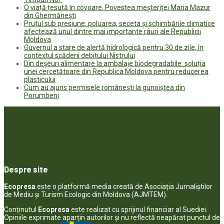
O viață țesută în covoare. Povestea meșteriței Maria Mazur
din Ghermănești
Prutul sub presiune: poluarea, seceta și schimbările climatice
afectează unul dintre mai importante râuri ale Republicii
Moldova
Guvernul a stare de alertă hidrologică pentru 30 de zile, în
contextul scăderii debitului Nistrului
Din deșeuri alimentare la ambalaje biodegradabile: soluția
unei cercetătoare din Republica Moldova pentru reducerea
plasticului
Cum au ajuns permisele românești la gunoiștea din
Porumbeni
Despre site
Ecopresa
este o platformă media creată de Asociația Jurnaliștilor
de Mediu și Turism Ecologic din Moldova (AJMTEM).
Conținutul
Ecopresa
este realizat cu sprijinul financiar al Suediei.
Opiniile exprimate aparţin autorilor şi nu reflectă neapărat punctul de