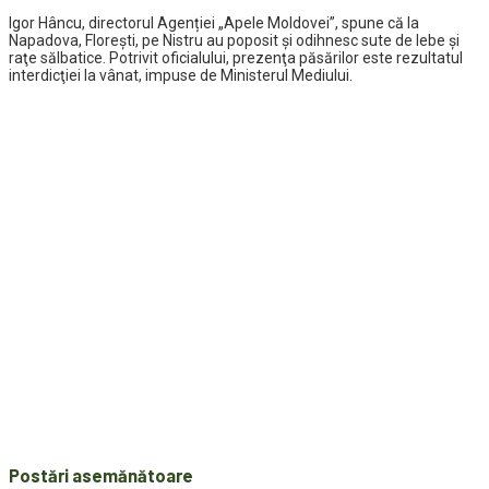
Igor Hâncu, directorul Agenției „Apele Moldovei”, spune că la
Napadova, Floreşti, pe Nistru au poposit şi odihnesc sute de lebe şi
raţe sălbatice. Potrivit oficialului, prezenţa păsărilor este rezultatul
interdicţiei la vânat, impuse de Ministerul Mediului.
Postări asemănătoare