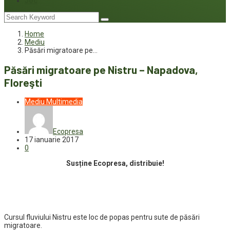
Joc
Home
Mediu
Păsări migratoare pe…
Păsări migratoare pe Nistru – Napadova,
Floreşti
Mediu
Multimedia
Ecopresa
17 ianuarie 2017
0
Susține Ecopresa, distribuie!
Cursul fluviului Nistru este loc de popas pentru sute de păsări
migratoare.