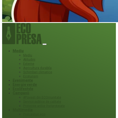
Mediu
Mediu
Atitudini
Externe
Agricultura durabila
Schimbari climatice
Ecoturism
Evenimente
Energie verde
Ecolifestyle
Campanii
#Povești din ECOmunitate
Servicii publice de calitate
Protecție ariilor (ne)protejate
Multimedia
Podcasturi eco