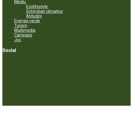
Mediu
Ecolifestyle
Schimbari climatice
Atitudini
Energie verde
Turism
Multimedia
Campanii
Joc
Social
© ECOPRESA. All rights reserved *** Preluarea textelor care aparțin
www.ecopresa.md poate fi făcută doar cu indicarea sursei și link
activ către subiectul preluat.