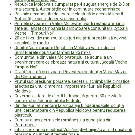
Republica Moldova a cumpărat pe 4 august energie de 2-3 ori
mai scumpă. Autoritățile cer în continuare economisirea
Posibile deconectări de energie electrică în această seară.
Autoritățile cer reducerea consumului
Primele izvoare din Valea Molovateț vor fi restaurate: cinci
sate au lansat campania la sărbătoarea comunitară „Școală
Veche – Timpuri Noi”
20 de tineri din mai multe colțuri ale țării, pregătiți să devină
jurnaliști de mediu
Debitul Nistrului spre Republica Moldova va fi redus în
următoarele două săptămâni la 85 m³/s
Comunitățile din valea Molovatețului se adună la un
eveniment care celebrează natura și cultura: „Școală Veche –
Timpuri Noi”
O viață țesută în covoare. Povestea meșteriței Maria Mazur
din Ghermănești
Prutul sub presiune: poluarea, seceta și schimbările climatice
afectează unul dintre mai importante râuri ale Republicii
Moldova
Guvernul a stare de alertă hidrologică pentru 30 de zile, în
contextul scăderii debitului Nistrului
Din deșeuri alimentare la ambalaje biodegradabile: soluția
unei cercetătoare din Republica Moldova pentru reducerea
plasticului
Cum au ajuns permisele românești la gunoiștea din
Porumbeni
Interconexiunea electrică Vulcănești–Chișinău a fost pusă sub
tensiune. Au început testele finale