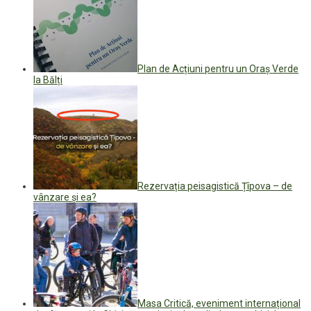
Plan de Acțiuni pentru un Oraș Verde
la Bălți
Rezervația peisagistică Țîpova – de
vânzare și ea?
Masa Critică, eveniment internațional