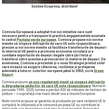
Susține Ecopresa, distribuie!
Comisia Europeană a adoptat trei noi inițiative care sunt
necesare pentru a transpune în practică angajamentele asumate
în cadrul
Pactului verde european
. Comisia propune noi norme
menite să stopeze defrișările de care UE este răspunzătoare,
precum și noi norme menite să faciliteze transferurile de deșeuri
în interiorul UE pentru a promova economia circulară și a
combate exporturile de deșeuri ilegale către țări terțe și
transferul către acestea a provocărilor în materie de deșeuri. De
asemenea, Comisia a prezentat și o nouă Strategie privind solul
care vizează să asigure refacerea, reziliența și protejarea
adecvată a tuturor solurilor europene până în 2050, scrie
Green
Report
.
Comisia propune
un nou regulament menit să stopeze defrișările
și degradarea pădurilor de care UE este răspunzătoare
. Numai în
perioada 1990- 2020, lumea a pierdut 420 de milioane de hectare de
pădure – o suprafață mai mare decât cea a Uniunii Europene.
Noile norme propuse ar garanta că produsele pe care cetățenii UE le
cumpără, le utilizează și le consumă pe piața UE nu contribuie la
defrișările și la degradarea pădurilor la nivel mondial. Principalul