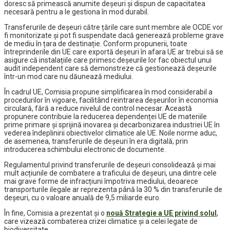
doresc să primească anumite deșeuri și dispun de capacitatea
necesară pentru a le gestiona în mod durabil.
Transferurile de deșeuri către țările care sunt membre ale OCDE vor
fi monitorizate și pot fi suspendate dacă generează probleme grave
de mediu în țara de destinație. Conform propunerii, toate
întreprinderile din UE care exportă deșeuri în afara UE ar trebui să se
asigure că instalațiile care primesc deșeurile lor fac obiectul unui
audit independent care să demonstreze că gestionează deșeurile
într-un mod care nu dăunează mediului.
În cadrul UE, Comisia propune simplificarea în mod considerabil a
procedurilor în vigoare, facilitând reintrarea deșeurilor în economia
circulară, fără a reduce nivelul de control necesar. Această
propunere contribuie la reducerea dependenței UE de materiile
prime primare și sprijină inovarea și decarbonizarea industriei UE în
vederea îndeplinirii obiectivelor climatice ale UE. Noile norme aduc,
de asemenea, transferurile de deșeuri în era digitală, prin
introducerea schimbului electronic de documente.
Regulamentul privind transferurile de deșeuri consolidează și mai
mult acțiunile de combatere a traficului de deșeuri, una dintre cele
mai grave forme de infracțiuni împotriva mediului, deoarece
transporturile ilegale ar reprezenta până la 30 % din transferurile de
deșeuri, cu o valoare anuală de 9,5 miliarde euro.
În fine, Comisia a prezentat și o
nouă Strategie a UE privind solul
,
care vizează combaterea crizei climatice și a celei legate de
biodiversitate.