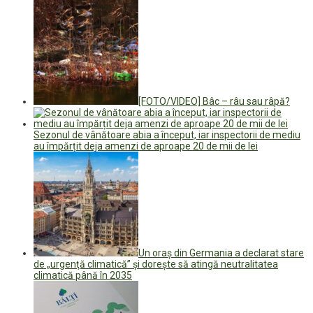
[FOTO/VIDEO] Bâc – râu sau râpă?
Sezonul de vânătoare abia a început, iar inspectorii de mediu
au împărțit deja amenzi de aproape 20 de mii de lei
Un oraș din Germania a declarat stare
de „urgenţă climatică” şi doreşte să atingă neutralitatea
climatică până în 2035