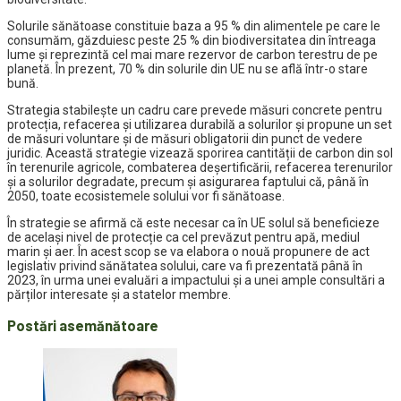
Solurile sănătoase constituie baza a 95 % din alimentele pe care le
consumăm, găzduiesc peste 25 % din biodiversitatea din întreaga
lume și reprezintă cel mai mare rezervor de carbon terestru de pe
planetă. În prezent, 70 % din solurile din UE nu se află într-o stare
bună.
Strategia stabilește un cadru care prevede măsuri concrete pentru
protecția, refacerea și utilizarea durabilă a solurilor și propune un set
de măsuri voluntare și de măsuri obligatorii din punct de vedere
juridic. Această strategie vizează sporirea cantității de carbon din sol
în terenurile agricole, combaterea deșertificării, refacerea terenurilor
și a solurilor degradate, precum și asigurarea faptului că, până în
2050, toate ecosistemele solului vor fi sănătoase.
În strategie se afirmă că este necesar ca în UE solul să beneficieze
de același nivel de protecție ca cel prevăzut pentru apă, mediul
marin și aer. În acest scop se va elabora o nouă propunere de act
legislativ privind sănătatea solului, care va fi prezentată până în
2023, în urma unei evaluări a impactului și a unei ample consultări a
părților interesate și a statelor membre.
Postări asemănătoare