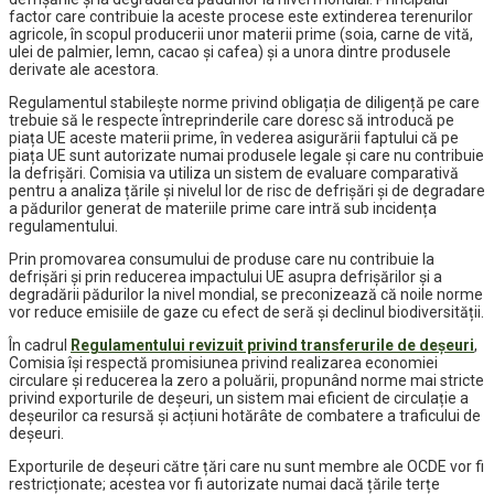
factor care contribuie la aceste procese este extinderea terenurilor
agricole, în scopul producerii unor materii prime (soia, carne de vită,
ulei de palmier, lemn, cacao și cafea) și a unora dintre produsele
derivate ale acestora.
Regulamentul stabilește norme privind obligația de diligență pe care
trebuie să le respecte întreprinderile care doresc să introducă pe
piața UE aceste materii prime, în vederea asigurării faptului că pe
piața UE sunt autorizate numai produsele legale și care nu contribuie
la defrișări. Comisia va utiliza un sistem de evaluare comparativă
pentru a analiza țările și nivelul lor de risc de defrișări și de degradare
a pădurilor generat de materiile prime care intră sub incidența
regulamentului.
Prin promovarea consumului de produse care nu contribuie la
defrișări și prin reducerea impactului UE asupra defrișărilor și a
degradării pădurilor la nivel mondial, se preconizează că noile norme
vor reduce emisiile de gaze cu efect de seră și declinul biodiversității.
În cadrul
Regulamentului revizuit privind transferurile de deșeuri
,
Comisia își respectă promisiunea privind realizarea economiei
circulare și reducerea la zero a poluării, propunând norme mai stricte
privind exporturile de deșeuri, un sistem mai eficient de circulație a
deșeurilor ca resursă și acțiuni hotărâte de combatere a traficului de
deșeuri.
Exporturile de deșeuri către țări care nu sunt membre ale OCDE vor fi
restricționate; acestea vor fi autorizate numai dacă țările terțe