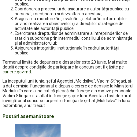
publice;
Coordonarea procesului de asigurare a autorității publice cu
personal, menținerea și dezvoltarea acestuia;
Asigurarea monitorizării, evaluării și elaborării informațiilor
privind realizarea obiectivelor și a direcțiilor strategice de
activitate ale autorității publice;
Exercitarea drepturilor de administrare a întreprinderilor de
stat din subordine prin intermediul consiliului de administrație
și al administratorului;
Asigurarea integrității instituționale în cadrul autorității
publice.
Termenul limită de depunere a dosarelor este 20 iunie. Mai multe
detalii despre condițiile de participare la concurs pot fi găsite pe
cariere.gov.md
.
La începutul lunii iunie, șeful Agenției „Moldsilva”, Vadim Stîngaci, și-
a dat demisia. Funcționarul a depus o cerere de demisie la Ministerul
Mediului în care a indicat că pleacă din funcție din motive personale.
Vadim Stîngaci s-a aflat în funcție șapte luni. Acesta a fost declarat
învingător al concursului pentru funcția de șef al „Moldsilva” în luna
octombrie, anul trecut.
Postări asemănătoare