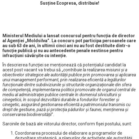
Susține Ecopresa, distribuie!
Ministerul Mediului a lansat concursul pentru funcția de director
al Agenției „Moldsilva”. La concurs pot participa persoanele care
au sub 63 de ani, în ultimii cinci ani nu au fost destituite dintr-o
funcție publică și nu au antecedente penale nestinse pentru
infracțiuni săvârșite cu intenție.
În descrierea funcției se menționează că potențialul candidat la
acest post vacant va trebui să „
contribuie la realizarea misiunii și a
obiectivelor strategice ale autorității publice prin promovarea și aplicarea
unui management performant, prin realizarea eficientă a legăturilor
funcționale dintre subdiviziunile și structurile organizaționale din sfera
de competență, implementarea politicii promovate de organul central de
mediu al administrației publice centrale în domeniul silviculturii și
cinegeticii, în scopul dezvoltării durabile a fondurilor forestier și
cinegetic, asigurând gestionarea eficientă a patrimoniului transmis cu
drept de gestiune, pază și protecția pădurilor și faunei, menținerea și
conservarea biodiversității
”.
Sarcinile de bază ale viitorului director, conform fişei postului, sunt:
Coordonarea procesului de elaborare a programelor de
dezvoltare strategică, a planurilor de activitate ale autorității