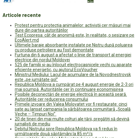
Articole recente
Protest pentru protecția animalelor: activiștii cer măsuri mai
dure din partea autorităților
Test Ecopresa: cât de anonimă este, în realitate, o sesizare pe
EcoAlert.md
Ultimele baraje absorbante instalate pe Nistru după poluarea
cu produse petroliere au fost demontate
Furtuna din 6 august a afectat o linie de transport al energiei
electrice din nordul Moldovei
525 de familii și-au înlocuit electrocasnicele vechi cu aparate
eficiente energetic, cu ajutorul EcoVoucher
Ministrul Mediului: Lacul de acumulare de la Novodnestrovsk
este „pe jumătate gol”
Republica Moldova a cumpărat pe 4 august energie de 2-3 ori
mai scumpă. Autoritățile cer în continuare economisirea
Posibile deconectări de energie electrică în această seară.
Autoritățile cer reducerea consumului
Primele izvoare din Valea Molovateț vor fi restaurate: cinci
sate au lansat campania la sărbătoarea comunitară „Școală
Veche – Timpuri Noi”
20 de tineri din mai multe colțuri ale țării, pregătiți să devină
jurnaliști de mediu
Debitul Nistrului spre Republica Moldova va fi redus în
următoarele două săptămâni la 85 m³/s