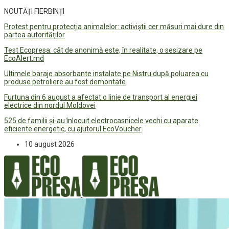
NOUTĂȚI FIERBINȚI
Protest pentru protecția animalelor: activiștii cer măsuri mai dure din
partea autorităților
Test Ecopresa: cât de anonimă este, în realitate, o sesizare pe
EcoAlert.md
Ultimele baraje absorbante instalate pe Nistru după poluarea cu
produse petroliere au fost demontate
Furtuna din 6 august a afectat o linie de transport al energiei
electrice din nordul Moldovei
525 de familii și-au înlocuit electrocasnicele vechi cu aparate
eficiente energetic, cu ajutorul EcoVoucher
10 august 2026