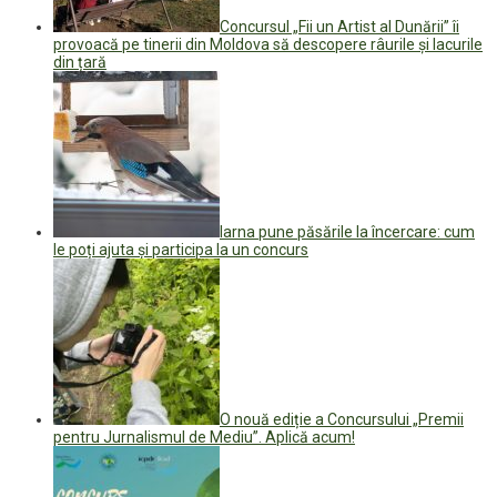
Concursul „Fii un Artist al Dunării” îi
provoacă pe tinerii din Moldova să descopere râurile și lacurile
din țară
Iarna pune păsările la încercare: cum
le poți ajuta și participa la un concurs
O nouă ediție a Concursului „Premii
pentru Jurnalismul de Mediu”. Aplică acum!