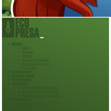
Mediu
Mediu
Atitudini
Externe
Agricultura durabila
Schimbari climatice
Ecoturism
Evenimente
Energie verde
Ecolifestyle
Campanii
#Povești din ECOmunitate
Servicii publice de calitate
Protecție ariilor (ne)protejate
Multimedia
Podcasturi eco
Interviu