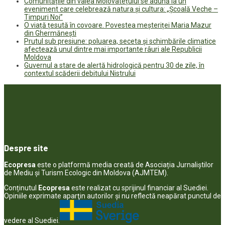
Comunitățile din valea Molovatețului se adună la un
eveniment care celebrează natura și cultura: „Școală Veche –
Timpuri Noi”
O viață țesută în covoare. Povestea meșteriței Maria Mazur
din Ghermănești
Prutul sub presiune: poluarea, seceta și schimbările climatice
afectează unul dintre mai importante râuri ale Republicii
Moldova
Guvernul a stare de alertă hidrologică pentru 30 de zile, în
contextul scăderii debitului Nistrului
Despre site
Ecopresa
este o platformă media creată de Asociația Jurnaliștilor
de Mediu și Turism Ecologic din Moldova (AJMTEM).
Conținutul
Ecopresa
este realizat cu sprijinul financiar al Suediei.
Opiniile exprimate aparţin autorilor şi nu reflectă neapărat punctul de
vedere al Suediei.