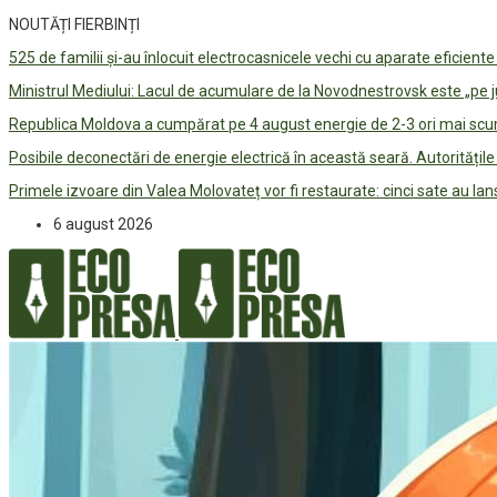
NOUTĂȚI FIERBINȚI
525 de familii și-au înlocuit electrocasnicele vechi cu aparate eficient
Ministrul Mediului: Lacul de acumulare de la Novodnestrovsk este „pe 
Republica Moldova a cumpărat pe 4 august energie de 2-3 ori mai scum
Posibile deconectări de energie electrică în această seară. Autorități
Primele izvoare din Valea Molovateț vor fi restaurate: cinci sate au 
6 august 2026