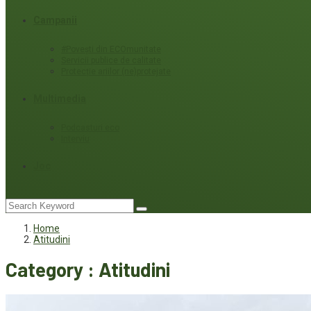
Campanii
#Povești din ECOmunitate
Servicii publice de calitate
Protecție ariilor (ne)protejate
Multimedia
Podcasturi eco
Interviu
Joc
Home
Atitudini
Category : Atitudini