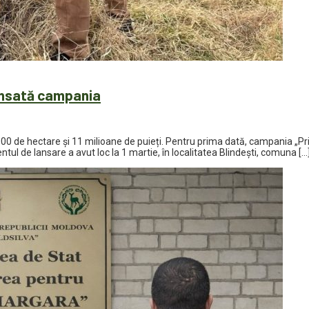
lansată campania
000 de hectare și 11 milioane de puieți. Pentru prima dată, campania „Pr
l de lansare a avut loc la 1 martie, în localitatea Blindești, comuna […