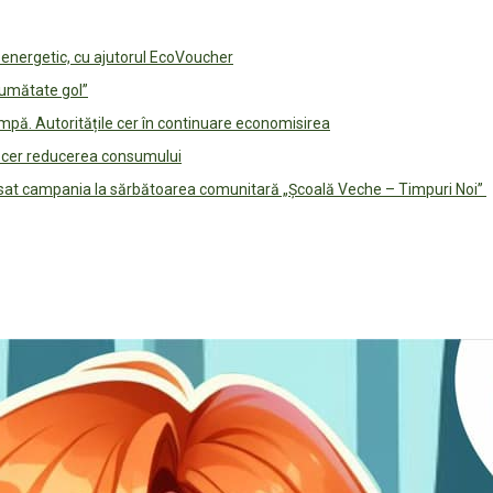
e energetic, cu ajutorul EcoVoucher
jumătate gol”
pă. Autoritățile cer în continuare economisirea
le cer reducerea consumului
lansat campania la sărbătoarea comunitară „Școală Veche – Timpuri Noi”