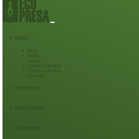
Mediu
Mediu
Atitudini
Externe
Agricultura durabila
Schimbari climatice
Ecoturism
Evenimente
Energie verde
Ecolifestyle