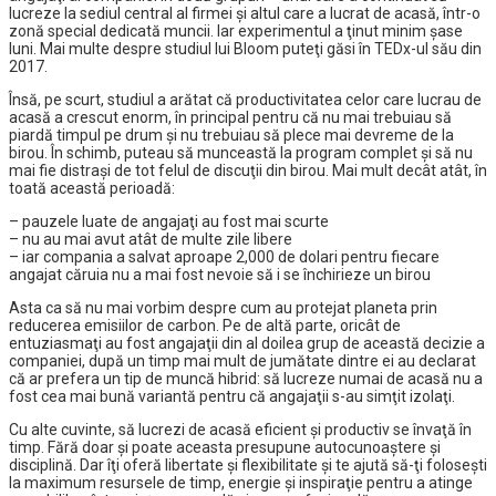
lucreze la sediul central al firmei şi altul care a lucrat de acasă, într-o
zonă special dedicată muncii. Iar experimentul a ţinut minim şase
luni. Mai multe despre studiul lui Bloom puteţi găsi în TEDx-ul său din
2017.
Însă, pe scurt, studiul a arătat că productivitatea celor care lucrau de
acasă a crescut enorm, în principal pentru că nu mai trebuiau să
piardă timpul pe drum şi nu trebuiau să plece mai devreme de la
birou. În schimb, puteau să munceastă la program complet şi să nu
mai fie distraşi de tot felul de discuţii din birou. Mai mult decât atât, în
toată această perioadă:
– pauzele luate de angajaţi au fost mai scurte
– nu au mai avut atât de multe zile libere
– iar compania a salvat aproape 2,000 de dolari pentru fiecare
angajat căruia nu a mai fost nevoie să i se închirieze un birou
Asta ca să nu mai vorbim despre cum au protejat planeta prin
reducerea emisiilor de carbon. Pe de altă parte, oricât de
entuziasmaţi au fost angajaţii din al doilea grup de această decizie a
companiei, după un timp mai mult de jumătate dintre ei au declarat
că ar prefera un tip de muncă hibrid: să lucreze numai de acasă nu a
fost cea mai bună variantă pentru că angajaţii s-au simţit izolaţi.
Cu alte cuvinte, să lucrezi de acasă eficient şi productiv se învaţă în
timp. Fără doar şi poate aceasta presupune autocunoaştere şi
disciplină. Dar îţi oferă libertate şi flexibilitate şi te ajută să-ţi foloseşti
la maximum resursele de timp, energie şi inspiraţie pentru a atinge