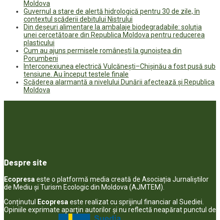
Moldova
Guvernul a stare de alertă hidrologică pentru 30 de zile, în
contextul scăderii debitului Nistrului
Din deșeuri alimentare la ambalaje biodegradabile: soluția
unei cercetătoare din Republica Moldova pentru reducerea
plasticului
Cum au ajuns permisele românești la gunoiștea din
Porumbeni
Interconexiunea electrică Vulcănești–Chișinău a fost pusă sub
tensiune. Au început testele finale
Scăderea alarmantă a nivelului Dunării afectează și Republica
Moldova
Despre site
Ecopresa
este o platformă media creată de Asociația Jurnaliștilor
de Mediu și Turism Ecologic din Moldova (AJMTEM).
Conținutul
Ecopresa
este realizat cu sprijinul financiar al Suediei.
Opiniile exprimate aparţin autorilor şi nu reflectă neapărat punctul de