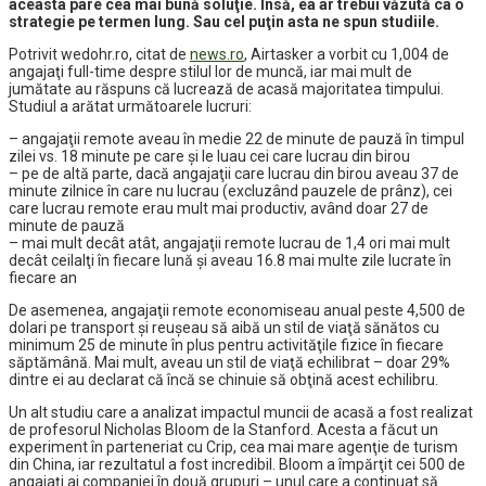
aceasta pare cea mai bună soluţie. Însă, ea ar trebui văzută ca o
strategie pe termen lung. Sau cel puţin asta ne spun studiile.
Potrivit wedohr.ro, citat de
news.ro
, Airtasker a vorbit cu 1,004 de
angajaţi full-time despre stilul lor de muncă, iar mai mult de
jumătate au răspuns că lucrează de acasă majoritatea timpului.
Studiul a arătat următoarele lucruri:
– angajaţii remote aveau în medie 22 de minute de pauză în timpul
zilei vs. 18 minute pe care şi le luau cei care lucrau din birou
– pe de altă parte, dacă angajaţii care lucrau din birou aveau 37 de
minute zilnice în care nu lucrau (excluzând pauzele de prânz), cei
care lucrau remote erau mult mai productiv, având doar 27 de
minute de pauză
– mai mult decât atât, angajaţii remote lucrau de 1,4 ori mai mult
decât ceilalţi în fiecare lună şi aveau 16.8 mai multe zile lucrate în
fiecare an
De asemenea, angajaţii remote economiseau anual peste 4,500 de
dolari pe transport şi reuşeau să aibă un stil de viaţă sănătos cu
minimum 25 de minute în plus pentru activităţile fizice în fiecare
săptămână. Mai mult, aveau un stil de viaţă echilibrat – doar 29%
dintre ei au declarat că încă se chinuie să obţină acest echilibru.
Un alt studiu care a analizat impactul muncii de acasă a fost realizat
de profesorul Nicholas Bloom de la Stanford. Acesta a făcut un
experiment în parteneriat cu Crip, cea mai mare agenţie de turism
din China, iar rezultatul a fost incredibil. Bloom a împărţit cei 500 de
angajaţi ai companiei în două grupuri – unul care a continuat să