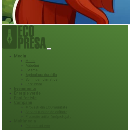
Mediu
Mediu
Atitudini
Externe
Agricultura durabila
Schimbari climatice
Ecoturism
Evenimente
Energie verde
Ecolifestyle
Campanii
#Povești din ECOmunitate
Servicii publice de calitate
Protecție ariilor (ne)protejate
Multimedia
Podcasturi eco