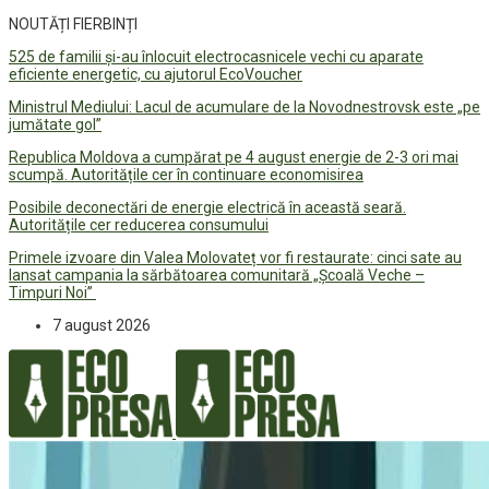
NOUTĂȚI FIERBINȚI
525 de familii și-au înlocuit electrocasnicele vechi cu aparate
eficiente energetic, cu ajutorul EcoVoucher
Ministrul Mediului: Lacul de acumulare de la Novodnestrovsk este „pe
jumătate gol”
Republica Moldova a cumpărat pe 4 august energie de 2-3 ori mai
scumpă. Autoritățile cer în continuare economisirea
Posibile deconectări de energie electrică în această seară.
Autoritățile cer reducerea consumului
Primele izvoare din Valea Molovateț vor fi restaurate: cinci sate au
lansat campania la sărbătoarea comunitară „Școală Veche –
Timpuri Noi”
7 august 2026