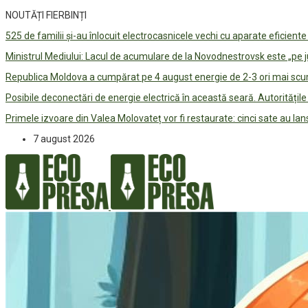
NOUTĂȚI FIERBINȚI
525 de familii și-au înlocuit electrocasnicele vechi cu aparate eficient
Ministrul Mediului: Lacul de acumulare de la Novodnestrovsk este „pe 
Republica Moldova a cumpărat pe 4 august energie de 2-3 ori mai scum
Posibile deconectări de energie electrică în această seară. Autorități
Primele izvoare din Valea Molovateț vor fi restaurate: cinci sate au 
7 august 2026