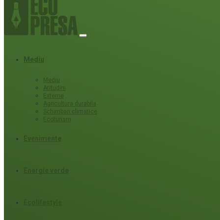
Mediu
Mediu
Atitudini
Externe
Agricultura durabila
Schimbari climatice
Ecoturism
Evenimente
Energie verde
Ecolifestyle