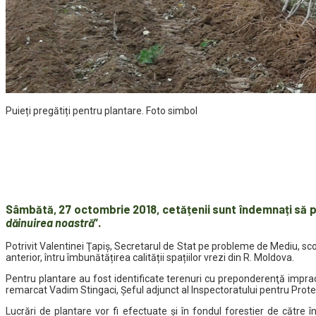
Puieți pregătiți pentru plantare. Foto simbol
Sâmbătă, 27 octombrie 2018, cetățenii sunt îndemnați să part
dăinuirea noastră
”.
Potrivit Valentinei Ţapiş, Secretarul de Stat pe probleme de Mediu, sco
anterior, întru îmbunătățirea calității spațiilor vrezi din R. Moldova.
Pentru plantare au fost identificate terenuri cu preponderenţă impract
remarcat Vadim Stingaci, Şeful adjunct al Inspectoratului pentru Prote
Lucrări de plantare vor fi efectuate şi în fondul forestier de către în