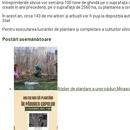
întreprinderiile silvice vor semăna 100 tone de ghindă pe o suprafaţă de 
create în anii precedenți, pe o suprafaţa de 2560 ha, cu plantarea a cir
În acest an, circa 143 de mii arbori şi arbuşti vor fi puși la dispoziția a
Stat.
Pentru executarea lucrărilor de plantare şi completare a culturilor silv
Postări asemănătoare
Atelier de plantare a unei păduri Miyawaki