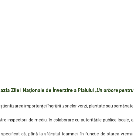
ia Zilei Naţionale de Înverzire a Plaiului „
Un arbore pentru
ştientizarea importanței îngrijirii zonelor verzi, plantate sau semănate
e inspectorii de mediu, în colaborare cu autorităţile publice locale, a
a specificat că, până la sfârşitul toamnei, în funcţie de starea vremii,