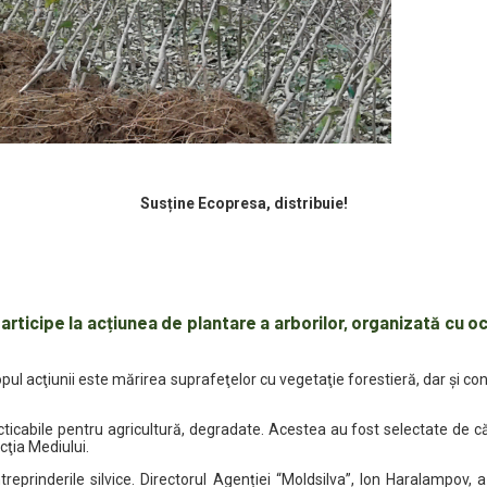
Susține Ecopresa, distribuie!
icipe la acțiunea de plantare a arborilor, organizată cu ocaz
pul acţiunii este mărirea suprafeţelor cu vegetaţie forestieră, dar și con
icabile pentru agricultură, degradate. Acestea au fost selectate de cătr
cţia Mediului.
treprinderile silvice. Directorul Agenției “Moldsilva”, Ion Haralampov, 