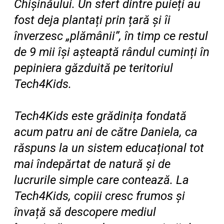
Chișinăului. Un sfert dintre puieți au
fost deja plantați prin țară și îi
înverzesc „plămânii”, în timp ce restul
de 9 mii își așteaptă rândul cuminți în
pepiniera găzduită pe teritoriul
Tech4Kids.
Tech4Kids este grădinița fondată
acum patru ani de către Daniela, ca
răspuns la un sistem educațional tot
mai îndepărtat de natură și de
lucrurile simple care contează. La
Tech4Kids, copiii cresc frumos și
învață să descopere mediul