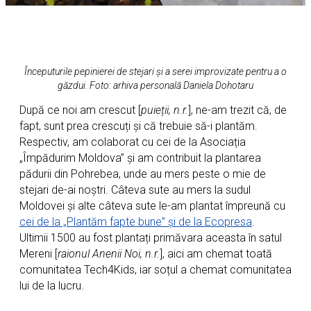
Începuturile pepinierei de stejari și a serei improvizate pentru a o
găzdui. Foto: arhiva personală
Daniela Dohotaru
După ce noi am crescut [
puieții, n.r.
], ne-am trezit că, de
fapt, sunt prea crescuți și că trebuie să-i plantăm.
Respectiv, am colaborat cu cei de la Asociația
„Împădurim Moldova” și am contribuit la plantarea
pădurii din Pohrebea, unde au mers peste o mie de
stejari de-ai noștri. Câteva sute au mers la sudul
Moldovei și alte câteva sute le-am plantat împreună cu
cei de la „Plantăm fapte bune” și de la Ecopresa
.
Ultimii 1500 au fost plantați primăvara aceasta în satul
Mereni [
raionul Anenii Noi, n.r.
], aici am chemat toată
comunitatea Tech4Kids, iar soțul a chemat comunitatea
lui de la lucru.