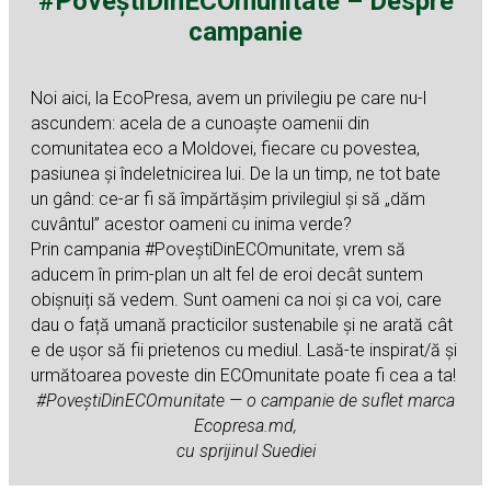
#PoveștiDinECOmunitate – Despre
campanie
Noi aici, la EcoPresa, avem un privilegiu pe care nu-l
ascundem: acela de a cunoaște oamenii din
comunitatea eco a Moldovei, fiecare cu povestea,
pasiunea și îndeletnicirea lui. De la un timp, ne tot bate
un gând: ce-ar fi să împărtășim privilegiul și să „dăm
cuvântul” acestor oameni cu inima verde?
Prin campania #PoveștiDinECOmunitate, vrem să
aducem în prim-plan un alt fel de eroi decât suntem
obișnuiți să vedem. Sunt oameni ca noi și ca voi, care
dau o față umană practicilor sustenabile și ne arată cât
e de ușor să fii prietenos cu mediul. Lasă-te inspirat/ă și
următoarea poveste din ECOmunitate poate fi cea a ta!
#PoveștiDinECOmunitate — o campanie de suflet marca
Ecopresa.md,
cu sprijinul Suediei