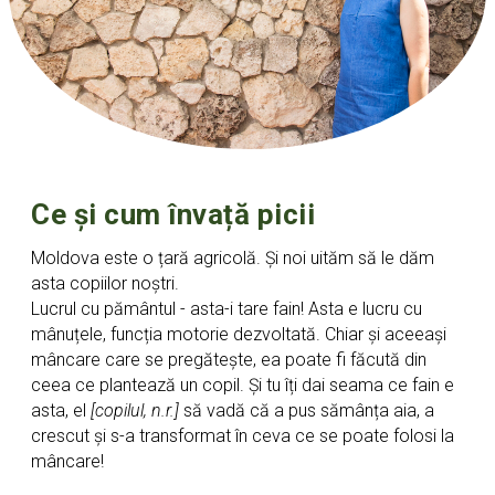
Ce și cum învață picii
Moldova este o țară agricolă. Și noi uităm să le dăm
asta copiilor noștri.
Lucrul cu pământul - asta-i tare fain! Asta e lucru cu
mânuțele, funcția motorie dezvoltată. Chiar și aceeași
mâncare care se pregătește, ea poate fi făcută din
ceea ce plantează un copil. Și tu îți dai seama ce fain e
asta, el
[copilul, n.r.]
să vadă că a pus sămânța aia, a
crescut și s-a transformat în ceva ce se poate folosi la
mâncare!