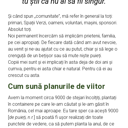
tu știi că nu ai să fii singur.
Și când spun „comunitate”, mă refer în general la toți:
primari, Spații Verzi, oameni, voluntari, mașini, sponsori.
Absolut toți.
Noi permanent încercăm să implicăm prietenii, familia,
pe cei apropiați. De fiecare dată când am avut nevoie,
au venit și ne-au ajutat cu ce au putut, chiar și să lege o
crenguță de un bețișor sau să mute niște puieți.
Copiii mei sunt și ei implicați în asta deja de doi ani și
cumva, pentru ei asta chiar e natural. Pentru că ei au
crescut cu asta.
Cum sună planurile de viitor
Avem la moment circa 9000 de stejari încolțiți, plantați
în containere pe care le-am căutat și le-am găsit în
România, cel mai aproape. Eu tare sper ca acești 9000
[
de puieți, n.r.
] să poată fi ușor realizați din toate
punctele de vedere, ca să putem planta la anul, de ce