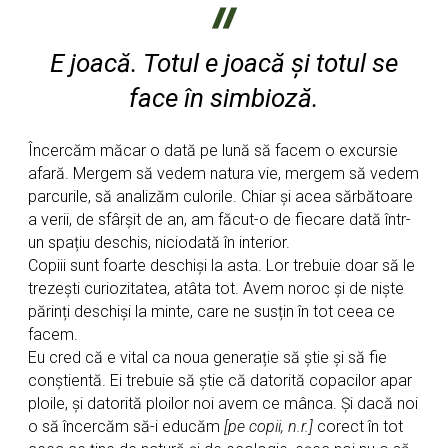
E joacă. Totul e joacă și totul se
face în simbioză.
Încercăm măcar o dată pe lună să facem o excursie
afară. Mergem să vedem natura vie, mergem să vedem
parcurile, să analizăm culorile. Chiar și acea sărbătoare
a verii, de sfârșit de an, am făcut-o de fiecare dată într-
un spațiu deschis, niciodată în interior.
Copiii sunt foarte deschiși la asta. Lor trebuie doar să le
trezești curiozitatea, atâta tot. Avem noroc și de niște
părinți deschiși la minte, care ne susțin în tot ceea ce
facem.
Eu cred că e vital ca noua generație să știe și să fie
conștientă. Ei trebuie să știe că datorită copacilor apar
ploile, și datorită ploilor noi avem ce mânca. Și dacă noi
o să încercăm să-i educăm
[pe copii, n.r.]
corect în tot