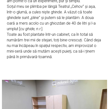
am pornit-o ca un experiment, pur și simplu.
Soțul meu se plimba pe lângă Teatrul „Cehov” și așa,
într-o glumă, a cules niște ghinde. A văzut că toate
ghindele sunt „pline” și putem să le plantăm. A doua
oară a mers acolo cu un ghiozdan de 40 de litri și l-a
umplut [
cu ghide, n.r.
].
Toate au fost plantate într-un cabinet, ca în total să
numărăm trei mii de stejari, toți bine-crescuți. Când deja
nu mai încăpeau în spațiul respectiv, am improvizat o
mini-seră unde să mutăm acești puieți, ca să-i ținem
până în primăvară-toamnă.