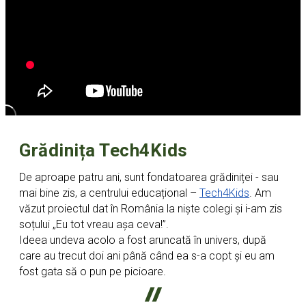
Grădinița Tech4Kids
De aproape patru ani, sunt fondatoarea grădiniței - sau
mai bine zis, a centrului educațional –
Tech4Kids
. Am
văzut proiectul dat în România la niște colegi și i-am zis
soțului „Eu tot vreau așa ceva!”.
Ideea undeva acolo a fost aruncată în univers, după
care au trecut doi ani până când ea s-a copt și eu am
fost gata să o pun pe picioare.