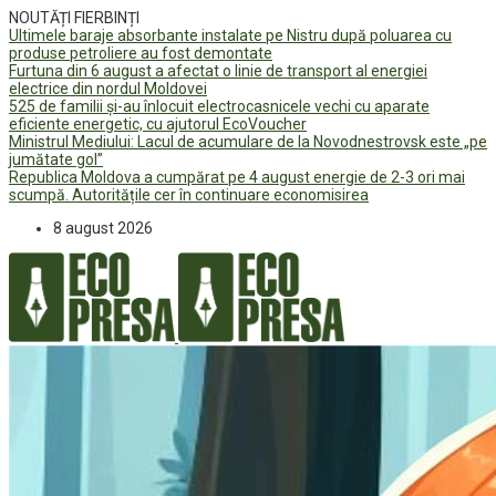
NOUTĂȚI FIERBINȚI
Ultimele baraje absorbante instalate pe Nistru după poluarea cu
produse petroliere au fost demontate
Furtuna din 6 august a afectat o linie de transport al energiei
electrice din nordul Moldovei
525 de familii și-au înlocuit electrocasnicele vechi cu aparate
eficiente energetic, cu ajutorul EcoVoucher
Ministrul Mediului: Lacul de acumulare de la Novodnestrovsk este „pe
jumătate gol”
Republica Moldova a cumpărat pe 4 august energie de 2-3 ori mai
scumpă. Autoritățile cer în continuare economisirea
8 august 2026