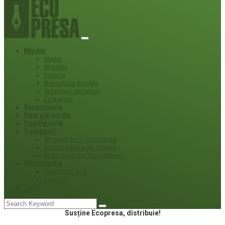
Mediu
Mediu
Atitudini
Externe
Agricultura durabila
Schimbari climatice
Ecoturism
Evenimente
Energie verde
Ecolifestyle
Campanii
#Povești din ECOmunitate
Servicii publice de calitate
Protecție ariilor (ne)protejate
Multimedia
Podcasturi eco
Interviu
Joc
Susține Ecopresa, distribuie!