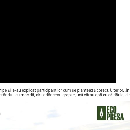
e și le-au explicat participanților cum se plantează corect. Ulterior, „înar
rându-i cu mocirlă, alții adânceau gropile, unii cărau apă cu căldările, dire