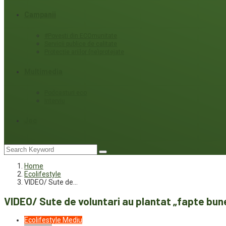
Campanii
#Povești din ECOmunitate
Servicii publice de calitate
Protecție ariilor (ne)protejate
Multimedia
Podcasturi eco
Interviu
Joc
Home
Ecolifestyle
VIDEO/ Sute de…
VIDEO/ Sute de voluntari au plantat „fapte bun
Ecolifestyle
Mediu