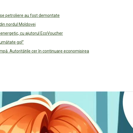
use petroliere au fost demontate
 din nordul Moldovei
e energetic, cu ajutorul EcoVoucher
jumătate gol”
pă. Autoritățile cer în continuare economisirea