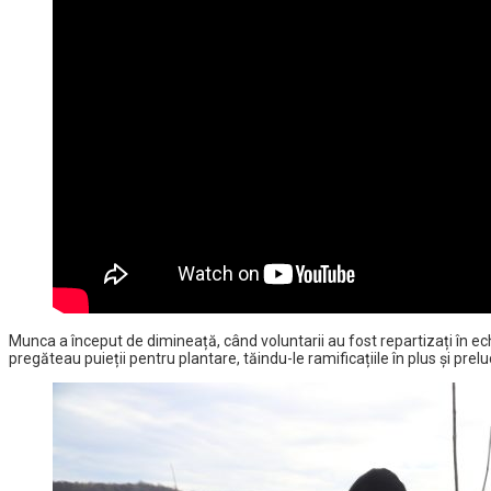
Munca a început de dimineață, când voluntarii au fost repartizați în echip
pregăteau puieții pentru plantare, tăindu-le ramificațiile în plus și preluc