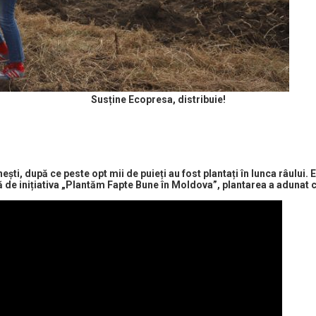
Susține Ecopresa, distribuie!
ști, după ce peste opt mii de puieți au fost plantați în lunca râului. 
zată de inițiativa „Plantăm Fapte Bune în Moldova”, plantarea a adunat 