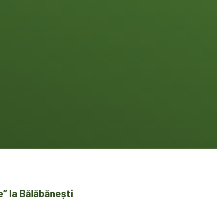
e” la Bălăbănești