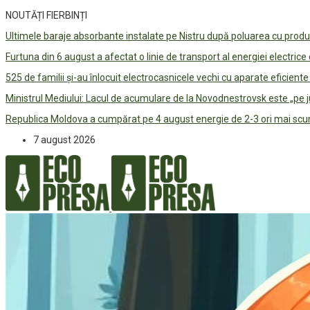
NOUTĂȚI FIERBINȚI
Ultimele baraje absorbante instalate pe Nistru după poluarea cu prod
Furtuna din 6 august a afectat o linie de transport al energiei electrice
525 de familii și-au înlocuit electrocasnicele vechi cu aparate eficient
Ministrul Mediului: Lacul de acumulare de la Novodnestrovsk este „pe 
Republica Moldova a cumpărat pe 4 august energie de 2-3 ori mai scum
7 august 2026