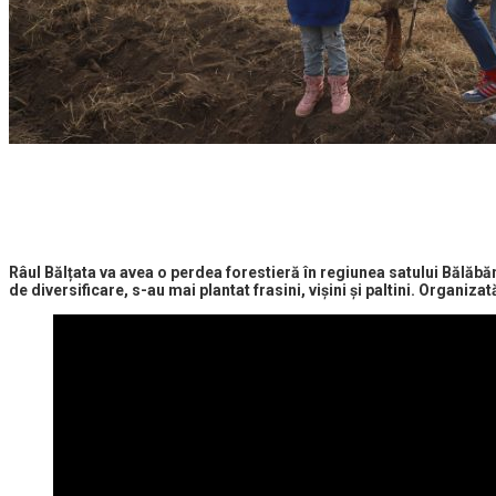
Râul Bălțata va avea o perdea forestieră în regiunea satului Bălăbăne
de diversificare, s-au mai plantat frasini, vișini și paltini. Organi