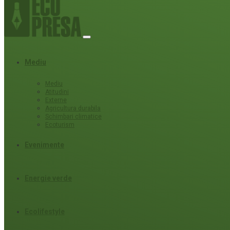
Mediu
Mediu
Atitudini
Externe
Agricultura durabila
Schimbari climatice
Ecoturism
Evenimente
Energie verde
Ecolifestyle