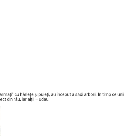
mați” cu hârlețe și puieți, au început a sădi arborii. În timp ce unii
ct din râu, iar alții – udau.