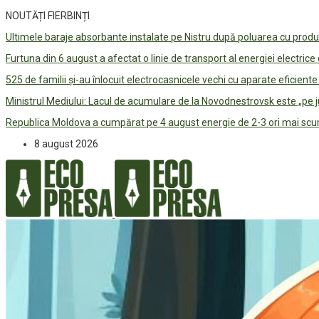
NOUTĂȚI FIERBINȚI
Ultimele baraje absorbante instalate pe Nistru după poluarea cu prod
Furtuna din 6 august a afectat o linie de transport al energiei electrice
525 de familii și-au înlocuit electrocasnicele vechi cu aparate eficient
Ministrul Mediului: Lacul de acumulare de la Novodnestrovsk este „pe 
Republica Moldova a cumpărat pe 4 august energie de 2-3 ori mai scum
8 august 2026