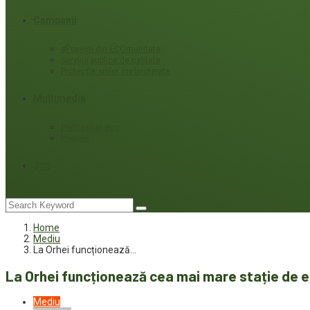
Campanii
#Povești din ECOmunitate
Servicii publice de calitate
Protecție ariilor (ne)protejate
Multimedia
Podcasturi eco
Interviu
Joc
Home
Mediu
La Orhei funcționează…
La Orhei funcționează cea mai mare stație de 
Mediu