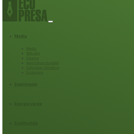
Mediu
Mediu
Atitudini
Externe
Agricultura durabila
Schimbari climatice
Ecoturism
Evenimente
Energie verde
Ecolifestyle