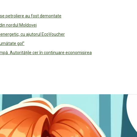
use petroliere au fost demontate
 din nordul Moldovei
e energetic, cu ajutorul EcoVoucher
jumătate gol”
pă. Autoritățile cer în continuare economisirea