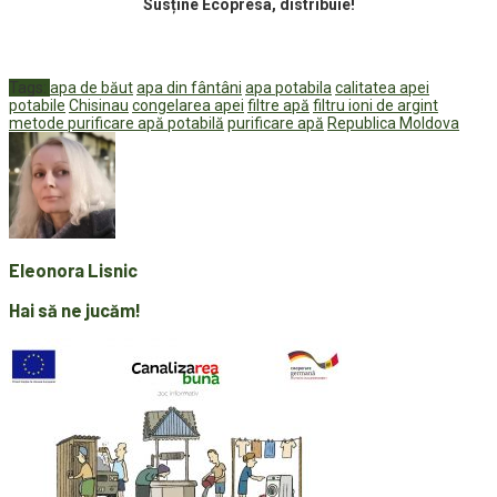
Susține Ecopresa, distribuie!
Tags:
apa de băut
apa din fântâni
apa potabila
calitatea apei
potabile
Chisinau
congelarea apei
filtre apă
filtru ioni de argint
metode purificare apă potabilă
purificare apă
Republica Moldova
Eleonora Lisnic
Hai să ne jucăm!