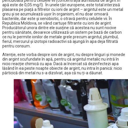
periculoasă pentru celulele vii (concentrația admisibilă de argint în
apă este de 0,05 mg/l). În unele țări europene, este total interzisă
plasarea pe piață a filtrelor cu ioni de argint – argintul este un metal
greu și se acumulează ușor în organism, el nu doar omoară
bacteriile, dar este și xenobiotic, o otravă pentru celulele vii. În
Republica Moldova, se vând cartușe filtrante cu ioni de argint.
Producătorul unora dintre ele susține că acestea nu sunt nocive
pentru sănătate, deoarece utilizează un sistem pe bază de carbon
ce nu le permite ionilor de metale grele precum argintul, plumbul,
fierul, mercurul și izotopii radioactivi să ajungă în apa deja filtrată
pentru consum.
Atenție, este vorba despre ioni de argint, nu despre linguri și monede
din argint scufundate în apă, pentru că argintul metalic nu intră în
nicio reacție chimică cu apa. Dacă ai încercat să dezinfectezi apa
lăsând în ea peste noapte obiecte de argint, nu intra în panică: nicio
părticică din metal nu s-a dizolvat, așa că nu ți-a dăunat.