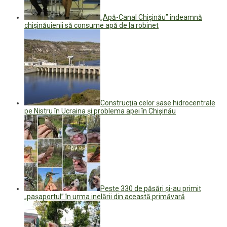
„Apă-Canal Chişinău” îndeamnă
chișinăuienii să consume apă de la robinet
Construcţia celor șase hidrocentrale
pe Nistru în Ucraina şi problema apei în Chişinău
Peste 330 de păsări și-au primit
„pașaportul” în urma inelării din această primăvară