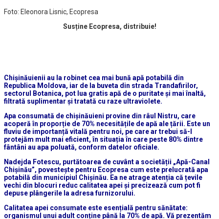
Foto: Eleonora Lisnic, Ecopresa
Susține Ecopresa, distribuie!
Chișinăuienii au la robinet cea mai bună apă potabilă din
Republica Moldova, iar de la buveta din strada Trandafirilor,
sectorul Botanica, pot lua gratis apă de o puritate și mai înaltă,
filtrată suplimentar și tratată cu raze ultraviolete.
Apa consumată de chișinăuieni provine din râul Nistru, care
acoperă în proporție de 70% necesitățile de apă ale țării. Este un
fluviu de importanță vitală pentru noi, pe care ar trebui să-l
protejăm mult mai eficient, în situația în care peste 80% dintre
fântâni au apa poluată, conform datelor oficiale.
Nadejda Fotescu, purtătoarea de cuvânt a societății „Apă-Canal
Chișinău”, povestește pentru Ecopresa cum este prelucrată apa
potabilă din municipiul Chișinău. Ea ne atrage atenția că țevile
vechi din blocuri reduc calitatea apei și precizează cum pot fi
depuse plângerile la adresa furnizorului.
Calitatea apei consumate este esențială pentru sănătate:
organismul unui adult conține până la 70% de apă. Vă prezentăm