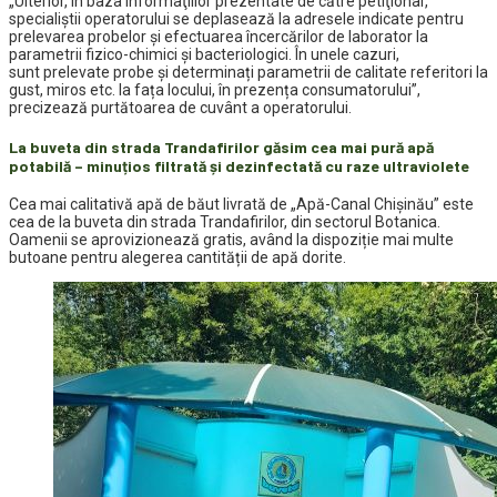
„Ulterior, în baza informaţiilor prezentate de către petiţionar,
specialiștii operatorului se deplasează la adresele indicate pentru
prelevarea probelor și efectuarea încercărilor de laborator la
parametrii fizico-chimici și bacteriologici. În unele cazuri,
sunt prelevate probe şi determinați parametrii de calitate referitori la
gust, miros etc. la fața locului, în prezența consumatorului”,
precizează purtătoarea de cuvânt a operatorului.
La buveta din strada Trandafirilor găsim cea mai pură apă
potabilă – minuțios filtrată și dezinfectată cu raze ultraviolete
Cea mai calitativă apă de băut livrată de „Apă-Canal Chișinău” este
cea de la buveta din strada Trandafirilor, din sectorul Botanica.
Oamenii se aprovizionează gratis, având la dispoziție mai multe
butoane pentru alegerea cantității de apă dorite.