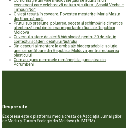
Comunitățile din valea Molovatețului se adună la un
eveniment care celebrează natura și cultura: „Școală Veche –
Timpuri Noi”
O viață țesută în covoare. Povestea meșteriței Maria Mazur
din Ghermănești
Prutul sub presiune: poluarea, seceta și schimbările climatice
afectează unul dintre mai importante râuri ale Republicii
Moldova
Guvernul a stare de alertă hidrologică pentru 30 de zile, în
contextul scăderii debitului Nistrului
Din deșeuri alimentare la ambalaje biodegradabile: soluția
unei cercetătoare din Republica Moldova pentru reducerea
plasticului
Cum au ajuns permisele românești la gunoiștea din
Porumbeni
Despre site
Ecopresa
este o platformă media creată de Asociația Jurnaliștilor
de Mediu și Turism Ecologic din Moldova (AJMTEM).