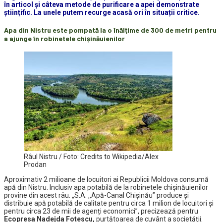
în articol și câteva metode de purificare a apei demonstrate
științific. La unele putem recurge acasă ori în situații critice.
Apa din Nistru este pompată la o înălțime de 300 de metri pentru
a ajunge în robinetele chișinăuienilor
Râul Nistru / Foto: Credits to Wikipedia/Alex
Prodan
Aproximativ 2 milioane de locuitori ai Republicii Moldova consumă
apă din Nistru. Inclusiv apa potabilă de la robinetele chișinăuienilor
provine din acest râu. „S.A. ,,Apă-Canal Chișinău” produce și
distribuie apă potabilă de calitate pentru circa 1 milion de locuitori și
pentru circa 23 de mii de agenți economici”, precizează pentru
Ecopresa
Nadejda Fotescu,
purtătoarea de cuvânt a societății.