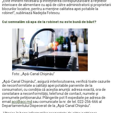
„Este iminent necesară și întreținerea corespunzătoare a reţelelor
interioare de alimentare cu apă de către administratorii şi proprietarii
blocurilor locative, pentru a menține calitatea apei potabile la
robinet”, subliniază Nadejda Fotescu.
Cui semnalăm că apa de la robinet nu este bună de băut?
Foto: ,,Apă-Canal Chișinău”
„Apă-Canal Chişinău”, asigură interlocutoarea, verifică toate cazurile
de neconformitate a calităţii apei potabile parvenite de la
consumatori, cu condiția că aceștia anunță: adresa exactă, ora de
constatare a neconformităţii, telefonul de contact, numele şi
prenumele petiționarului. Plângerile pot fi expediate pe adresa de
email
acc@acc.md
sau comunicate la nr. de tel. 022-256-666 al
Departamentului Dispecerat de la ,,Apă-Canal Chișinău”.