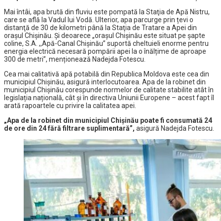
Mai întâi, apa brută din fluviu este pompată la Staţia de Apă Nistru,
care se află la Vadul lui Vodă. Ulterior, apa parcurge prin țevi o
distanţă de 30 de kilometri până la Staţia de Tratare a Apei din
oraşul Chişinău. Și deoarece „oraşul Chişinău este situat pe şapte
coline, S.A. ,,Apă-Canal Chișinău” suportă cheltuieli enorme pentru
energia electrică necesară pompării apei la o înălțime de aproape
300 de metri”, menționează Nadejda Fotescu.
Cea mai calitativă apă potabilă din Republica Moldova este cea din
municipiul Chișinău, asigură interlocutoarea. Apa de la robinet din
municipiul Chișinău corespunde normelor de calitate stabilite atât în
legislația națională, cât şi în directiva Uniunii Europene – acest fapt îl
arată rapoartele cu privire la calitatea apei.
„Apa de la robinet din municipiul Chişinău poate fi consumată 24
de ore din 24 fără filtrare suplimentară”,
asigură Nadejda Fotescu.