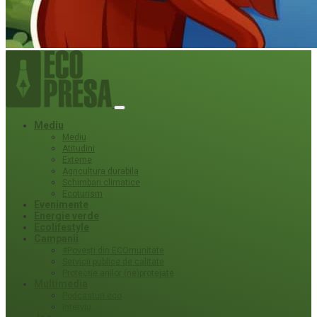
Mediu
Mediu
Atitudini
Externe
Agricultura durabila
Schimbari climatice
Ecoturism
Evenimente
Energie verde
Ecolifestyle
Campanii
#Povești din ECOmunitate
Servicii publice de calitate
Protecție ariilor (ne)protejate
Multimedia
Podcasturi eco
Interviu