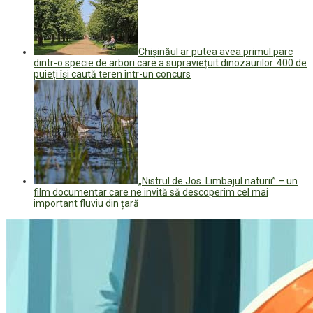
Chișinăul ar putea avea primul parc
dintr-o specie de arbori care a supraviețuit dinozaurilor. 400 de
puieți își caută teren într-un concurs
„Nistrul de Jos. Limbajul naturii” – un
film documentar care ne invită să descoperim cel mai
important fluviu din țară