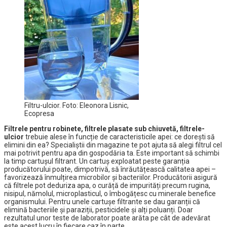
Filtru-ulcior. Foto: Eleonora Lisnic,
Ecopresa
Filtrele pentru robinete, filtrele plasate sub chiuvetă, filtrele-
ulcior
trebuie alese în funcție de caracteristicile apei: ce dorești să
elimini din ea? Specialiștii din magazine te pot ajuta să alegi filtrul cel
mai potrivit pentru apa din gospodăria ta. Este important să schimbi
la timp cartușul filtrant. Un cartuș exploatat peste garanția
producătorului poate, dimpotrivă, să înrăutățească calitatea apei –
favorizează înmulțirea microbilor și bacteriilor. Producătorii asigură
că filtrele pot deduriza apa, o curăță de impurități precum rugina,
nisipul, nămolul, microplasticul, o îmbogățesc cu minerale benefice
organismului. Pentru unele cartușe filtrante se dau garanții că
elimină bacteriile și paraziții, pesticidele și alți poluanți. Doar
rezultatul unor teste de laborator poate arăta pe cât de adevărat
este acest lucru în fiecare caz în parte.