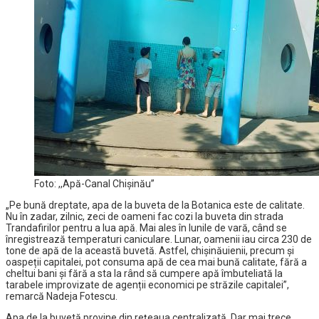
Foto: ,,Apă-Canal Chișinău”
„Pe bună dreptate, apa de la buveta de la Botanica este de calitate.
Nu în zadar, zilnic, zeci de oameni fac cozi la buveta din strada
Trandafirilor pentru a lua apă. Mai ales în lunile de vară, când se
înregistrează temperaturi caniculare. Lunar, oamenii iau circa 230 de
tone de apă de la această buvetă. Astfel, chișinăuienii, precum și
oaspeții capitalei, pot consuma apă de cea mai bună calitate, fără a
cheltui bani și fără a sta la rând să cumpere apă îmbuteliată la
tarabele improvizate de agenții economici pe străzile capitalei”,
remarcă Nadeja Fotescu.
Apa de la buvetă provine din rețeaua centralizată. Dar mai trece