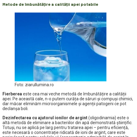
Metode de îmbunătățire a calității apei potabile
Foto: ziarullumina.ro
Fierberea
este cea mai veche metodă de îmbunătățire a calității
apei. Pe această cale, n-o putem curăța de săruri și compuși chimici,
dar măcar eliminăm microorganismele și agenții patogeni ce pot
declanșa boli.
Dezinfectarea cu ajutorul ionilor de argint
(oligodinamia)
este o
altă metodă de eliminare a bacteriilor din apă demonstrată științific.
Totuși, nu se aplică pe larg pentru tratarea apei – pentru eficiență,
este necesară o concentrație ridicată de ioni de argint, care este