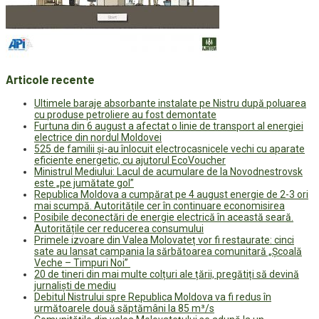
Articole recente
Ultimele baraje absorbante instalate pe Nistru după poluarea
cu produse petroliere au fost demontate
Furtuna din 6 august a afectat o linie de transport al energiei
electrice din nordul Moldovei
525 de familii și-au înlocuit electrocasnicele vechi cu aparate
eficiente energetic, cu ajutorul EcoVoucher
Ministrul Mediului: Lacul de acumulare de la Novodnestrovsk
este „pe jumătate gol”
Republica Moldova a cumpărat pe 4 august energie de 2-3 ori
mai scumpă. Autoritățile cer în continuare economisirea
Posibile deconectări de energie electrică în această seară.
Autoritățile cer reducerea consumului
Primele izvoare din Valea Molovateț vor fi restaurate: cinci
sate au lansat campania la sărbătoarea comunitară „Școală
Veche – Timpuri Noi”
20 de tineri din mai multe colțuri ale țării, pregătiți să devină
jurnaliști de mediu
Debitul Nistrului spre Republica Moldova va fi redus în
următoarele două săptămâni la 85 m³/s