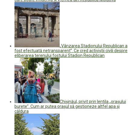
„Vânzarea Stadionului Republican a
fost efectuată netransparent”. Ce cred activiștii civili despre
eliberarea terenului fostului Stadion Republican
Chișinăul, privit prin lentila „orașului
burete”. Cum ar putea orașul să gestioneze altfel apa și
căldura