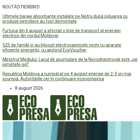
NOUTĂȚI FIERBINȚI
Ultimele baraje absorbante instalate pe Nistru după poluarea cu
produse petroliere au fost demontate
Furtuna din 6 august a afectat o linie de transport al energiei
electrice din nordul Moldovei
525 de familii și-au înlocuit electrocasnicele vechi cu aparate
eficiente energetic, cu ajutorul EcoVoucher
Ministrul Mediului: Lacul de acumulare de la Novodnestrovsk este „pe
jumătate gol”
Republica Moldova a cumpărat pe 4 august energie de 2-3 ori mai
scumpă. Autoritățile cer în continuare economisirea
8 august 2026