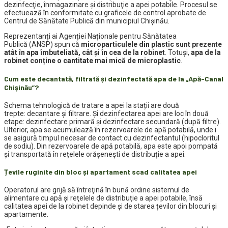
dezinfecţie, înmagazinare şi distribuţie a apei potabile. Procesul se
efectuează în conformitate cu graficele de control aprobate de
Centrul de Sănătate Publică din municipiul Chişinău.
Reprezentanți ai Agenției Naționale pentru Sănătatea
Publică (ANSP) spun că
microparticulele din plastic sunt prezente
atât în apa îmbuteliată, cât și în cea de la robinet
. Totuși,
apa de la
robinet conține o cantitate mai mică de microplastic
.
Cum este decantată, filtrată și dezinfectată apa de la „Apă-Canal
Chişinău”?
Schema tehnologică de tratare a apei la stații are două
trepte:
decantare şi filtrare. Și dezinfectarea apei are loc în două
etape: dezinfectare primară şi dezinfectare secundară (după filtre).
Ulterior, apa se acumulează în rezervoarele de apă potabilă, unde i
se asigură timpul necesar de contact cu dezinfectantul (hipocloritul
de sodiu). Din rezervoarele de apă potabilă, apa este apoi pompată
şi transportată în rețelele orășenești de distribuție a apei.
Țevile ruginite din bloc și apartament scad calitatea apei
Operatorul are grijă să întreţină în bună ordine sistemul de
alimentare cu apă şi reţelele de distribuție a apei potabile, însă
calitatea apei de la robinet depinde și de starea țevilor din blocuri și
apartamente.