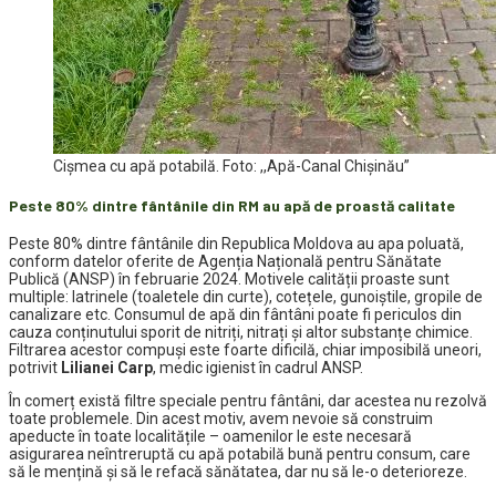
Cișmea cu apă potabilă. Foto: ,,Apă-Canal Chișinău”
Peste 80% dintre fântânile din RM au apă de proastă calitate
Peste 80% dintre fântânile din Republica Moldova au apa poluată,
conform datelor oferite de Agenția Națională pentru Sănătate
Publică (ANSP) în februarie 2024. Motivele calității proaste sunt
multiple: latrinele (toaletele din curte), cotețele, gunoiștile, gropile de
canalizare etc. Consumul de apă din fântâni poate fi periculos din
cauza conținutului sporit de nitriți, nitrați și altor substanțe chimice.
Filtrarea acestor compuși este foarte dificilă, chiar imposibilă uneori,
potrivit
Lilianei Carp
, medic igienist în cadrul ANSP.
În comerț există filtre speciale pentru fântâni, dar acestea nu rezolvă
toate problemele. Din acest motiv, avem nevoie să construim
apeducte în toate localitățile – oamenilor le este necesară
asigurarea neîntreruptă cu apă potabilă bună pentru consum, care
să le mențină și să le refacă sănătatea, dar nu să le-o deterioreze.