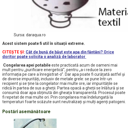
Sursa: daraqua.ro
Acest sistem poate fi util în situații extreme.
CITEȘTE ȘI:
Cât de bună de băut este apa din fântâni? Orice
doritor poate solicita o analiză de laborator
Congelarea apei potabile
este practicată acum de oameni mai
mult pentru „purificare energetică”, pentru „a-i reduce la zero
informația pe care a înregistrat-o”. Dar apa poate fi curățată astfel și
de diverse impurități, inclusiv de metale grele: se pune într-un
recipient și se ține la congelator mai multe ore, iar impuritățile se
ridică în partea de sus
a gheții. Partea opacă a gheții se înlătură și se
consumă doar apa obținută din gheața transparentă. Procesul poate
fi repetat de mai multe ori. Prin congelarea mai îndelungată la
temperaturi foarte scăzute sunt neutralizați și mulți agenți patogeni.
Postări asemănătoare