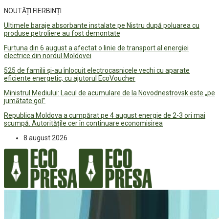
NOUTĂȚI FIERBINȚI
Ultimele baraje absorbante instalate pe Nistru după poluarea cu
produse petroliere au fost demontate
Furtuna din 6 august a afectat o linie de transport al energiei
electrice din nordul Moldovei
525 de familii și-au înlocuit electrocasnicele vechi cu aparate
eficiente energetic, cu ajutorul EcoVoucher
Ministrul Mediului: Lacul de acumulare de la Novodnestrovsk este „pe
jumătate gol”
Republica Moldova a cumpărat pe 4 august energie de 2-3 ori mai
scumpă. Autoritățile cer în continuare economisirea
8 august 2026