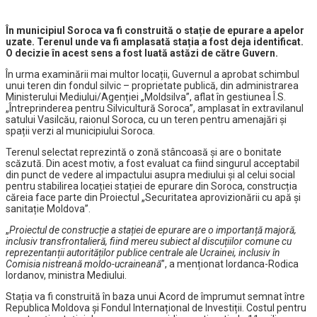
În municipiul Soroca va fi construită o stație de epurare a apelor
uzate. Terenul unde va fi amplasată stația a fost deja identificat.
O decizie în acest sens a fost luată astăzi de către Guvern.
În urma examinării mai multor locații, Guvernul a aprobat schimbul
unui teren din fondul silvic – proprietate publică, din administrarea
Ministerului Mediului/Agenției „Moldsilva”, aflat în gestiunea Î.S.
„Întreprinderea pentru Silvicultură Soroca”, amplasat în extravilanul
satului Vasilcău, raionul Soroca, cu un teren pentru amenajări și
spații verzi al municipiului Soroca.
Terenul selectat reprezintă o zonă stâncoasă și are o bonitate
scăzută. Din acest motiv, a fost evaluat ca fiind singurul acceptabil
din punct de vedere al impactului asupra mediului și al celui social
pentru stabilirea locației stației de epurare din Soroca, construcția
căreia face parte din Proiectul „Securitatea aprovizionării cu apă și
sanitație Moldova”.
„
Proiectul de construcție a stației de epurare are o importanță majoră,
inclusiv transfrontalieră, fiind mereu subiect al discuțiilor comune cu
reprezentanții autorităților publice centrale ale Ucrainei, inclusiv în
Comisia nistreană moldo-ucraineană
”, a menționat Iordanca-Rodica
Iordanov, ministra Mediului.
Stația va fi construită în baza unui Acord de împrumut semnat între
Republica Moldova și Fondul Internațional de Investiții. Costul pentru