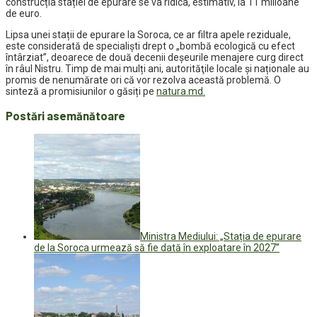
construcția stației de epurare se va ridica, estimativ, la 11 milioane
de euro.
Lipsa unei stații de epurare la Soroca, ce ar filtra apele reziduale,
este considerată de specialiști drept o „bombă ecologică cu efect
întârziat”, deoarece de două decenii deșeurile menajere curg direct
în râul Nistru. Timp de mai mulți ani, autorităţile locale și naționale au
promis de nenumărate ori că vor rezolva această problemă. O
sinteză a promisiunilor o găsiți pe
natura.md.
Postări asemănătoare
Ministra Mediului: „Stația de epurare
de la Soroca urmează să fie dată în exploatare în 2027”