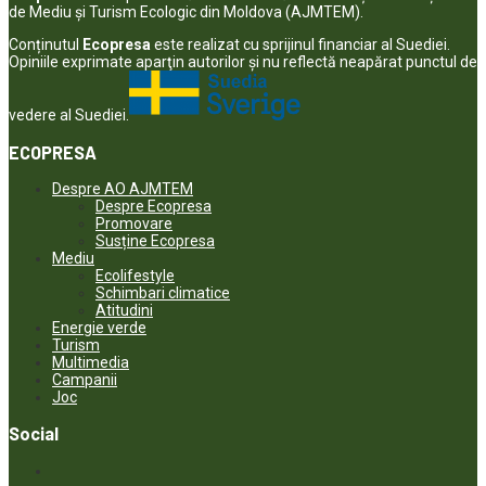
de Mediu și Turism Ecologic din Moldova (AJMTEM).
Conținutul
Ecopresa
este realizat cu sprijinul financiar al Suediei.
Opiniile exprimate aparţin autorilor şi nu reflectă neapărat punctul de
vedere al Suediei.
ECOPRESA
Despre AO AJMTEM
Despre Ecopresa
Promovare
Susține Ecopresa
Mediu
Ecolifestyle
Schimbari climatice
Atitudini
Energie verde
Turism
Multimedia
Campanii
Joc
Social