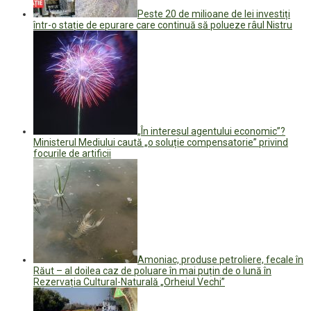
Peste 20 de milioane de lei investiți
într-o stație de epurare care continuă să polueze râul Nistru
„În interesul agentului economic”?
Ministerul Mediului caută „o soluție compensatorie” privind
focurile de artificii
Amoniac, produse petroliere, fecale în
Răut – al doilea caz de poluare în mai puțin de o lună în
Rezervația Cultural-Naturală „Orheiul Vechi”