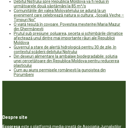
Debitul Nistrului spre Republica Moldova va fi redus în
următoarele două săptămâni la 85 m³/s
Comunitățile din valea Molovatețului se adună la un
eveniment care celebrează natura și cultura: „Școală Veche –
Timpuri Noi”
O viață țesută în covoare. Povestea meșteriței Maria Mazur
din Ghermănești
Prutul sub presiune: poluarea, seceta și schimbările climatice
afectează unul dintre mai importante râuri ale Republicii
Moldova
Guvernul a stare de alertă hidrologică pentru 30 de zile, în
contextul scăderii debitului Nistrului
Din deșeuri alimentare la ambalaje biodegradabile: soluția
unei cercetătoare din Republica Moldova pentru reducerea
plasticului
Cum au ajuns permisele românești la gunoiștea din
Porumbeni
Despre site
Ecopresa
este o platformă media creată de Asociația Jurnaliștilor