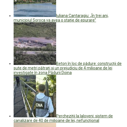
Iuliana Cantaragiu: „În trei ani,
municipiul Soroca va avea o stație de epurare”
Beton în loc de pădure: construcții de
sute de metri pătrați și un prejudiciu de 4 milioane de lei
investigate în zona Pădurii Doina
Percheziții la Ialoveni: sistem de
canalizare de 40 de milioane de lei, nefuncțional