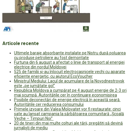
Articole recente
Ultimele baraje absorbante instalate pe Nistru după poluarea
cu produse petroliere au fost demontate
Furtuna din 6 august a afectat o linie de transport al energiei
electrice din nordul Moldovei
525 de familii și-au înlocuit electrocasnicele vechi cu aparate
eficiente energetic, cu ajutorul EcoVoucher
Ministrul Mediului: Lacul de acumulare de la Novodnestrovsk
este „pe jumătate gol”
Republica Moldova a cumpărat pe 4 august energie de 2-3 ori
mai scumpă. Autoritățile cer în continuare economisirea
Posibile deconectări de energie electrică în această seară.
Autoritățile cer reducerea consumului
Primele izvoare din Valea Molovateț vor fi restaurate: cinci
sate au lansat campania la sărbătoarea comunitară „Școală
Veche – Timpuri Noi”
20 de tineri din mai multe colțuri ale țării, pregătiți să devină
jurnaliști de mediu