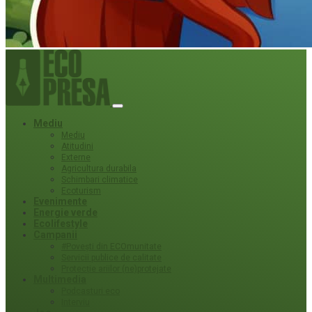
Mediu
Mediu
Atitudini
Externe
Agricultura durabila
Schimbari climatice
Ecoturism
Evenimente
Energie verde
Ecolifestyle
Campanii
#Povești din ECOmunitate
Servicii publice de calitate
Protecție ariilor (ne)protejate
Multimedia
Podcasturi eco
Interviu