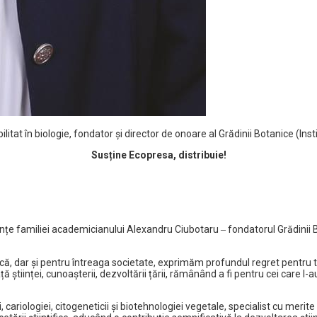
at în biologie, fondator și director de onoare al Grădinii Botanice (Ins
Susține Ecopresa, distribuie!
eanțe familiei academicianului Alexandru Ciubotaru ‒ fondatorul Grădinii
ă, dar și pentru întreaga societate, exprimăm profundul regret pentru 
 științei, cunoașterii, dezvoltării țării, rămânând a fi pentru cei care l-
ariologiei, citogeneticii și biotehnologiei vegetale, specialist cu merite 