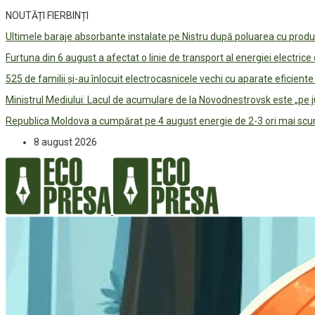
NOUTĂȚI FIERBINȚI
Ultimele baraje absorbante instalate pe Nistru după poluarea cu prod
Furtuna din 6 august a afectat o linie de transport al energiei electrice
525 de familii și-au înlocuit electrocasnicele vechi cu aparate eficient
Ministrul Mediului: Lacul de acumulare de la Novodnestrovsk este „pe 
Republica Moldova a cumpărat pe 4 august energie de 2-3 ori mai scum
8 august 2026