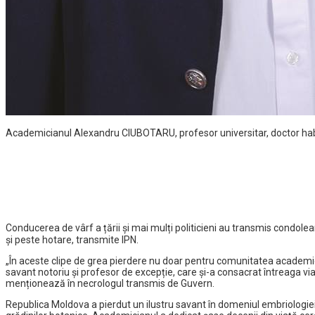
Academicianul Alexandru CIUBOTARU, profesor universitar, doctor habilit
Conducerea de vârf a țării şi mai mulți politicieni au transmis condol
și peste hotare, transmite IPN.
„În aceste clipe de grea pierdere nu doar pentru comunitatea academic
savant notoriu și profesor de excepție, care și-a consacrat întreaga viață
menționează în necrologul transmis de Guvern.
Republica Moldova a pierdut un ilustru savant în domeniul embriologiei, c