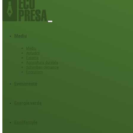
Mediu
Mediu
Atitudini
Externe
Agricultura durabila
Schimbari climatice
Ecoturism
Evenimente
Energie verde
Ecolifestyle