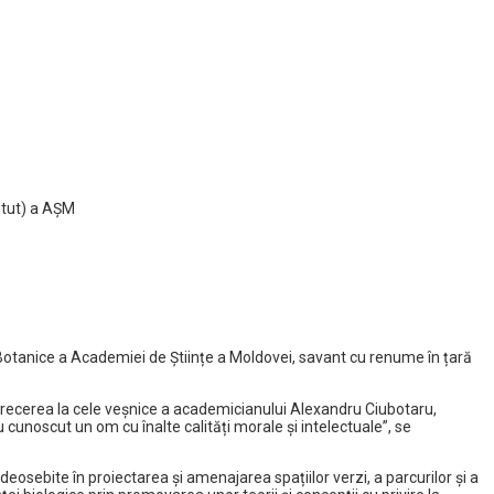
titut) a AŞM
 Botanice a Academiei de Științe a Moldovei, savant cu renume în țară
trecerea la cele veșnice a academicianului Alexandru Ciubotaru,
au cunoscut un om cu înalte calități morale și intelectuale”, se
deosebite în proiectarea și amenajarea spațiilor verzi, a parcurilor și a