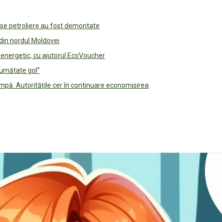
use petroliere au fost demontate
 din nordul Moldovei
e energetic, cu ajutorul EcoVoucher
jumătate gol”
pă. Autoritățile cer în continuare economisirea