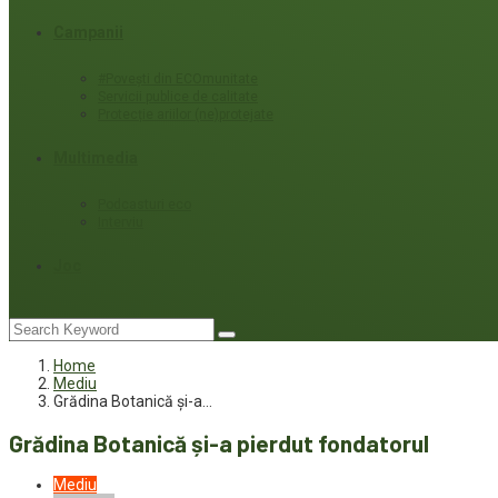
Campanii
#Povești din ECOmunitate
Servicii publice de calitate
Protecție ariilor (ne)protejate
Multimedia
Podcasturi eco
Interviu
Joc
Home
Mediu
Grădina Botanică și-a…
Grădina Botanică și-a pierdut fondatorul
Mediu