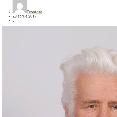
Ecopresa
28 aprilie 2017
0