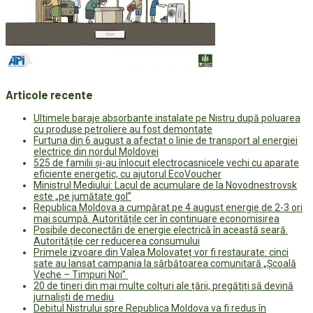
Articole recente
Ultimele baraje absorbante instalate pe Nistru după poluarea
cu produse petroliere au fost demontate
Furtuna din 6 august a afectat o linie de transport al energiei
electrice din nordul Moldovei
525 de familii și-au înlocuit electrocasnicele vechi cu aparate
eficiente energetic, cu ajutorul EcoVoucher
Ministrul Mediului: Lacul de acumulare de la Novodnestrovsk
este „pe jumătate gol”
Republica Moldova a cumpărat pe 4 august energie de 2-3 ori
mai scumpă. Autoritățile cer în continuare economisirea
Posibile deconectări de energie electrică în această seară.
Autoritățile cer reducerea consumului
Primele izvoare din Valea Molovateț vor fi restaurate: cinci
sate au lansat campania la sărbătoarea comunitară „Școală
Veche – Timpuri Noi”
20 de tineri din mai multe colțuri ale țării, pregătiți să devină
jurnaliști de mediu
Debitul Nistrului spre Republica Moldova va fi redus în