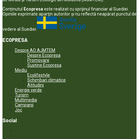
Conținutul
Ecopresa
este realizat cu sprijinul financiar al Suediei.
Opiniile exprimate aparţin autorilor şi nu reflectă neapărat punctul de
vedere al Suediei.
ECOPRESA
Despre AO AJMTEM
Despre Ecopresa
Promovare
Susține Ecopresa
Mediu
Ecolifestyle
Schimbari climatice
Atitudini
Energie verde
Turism
Multimedia
Campanii
Joc
Social