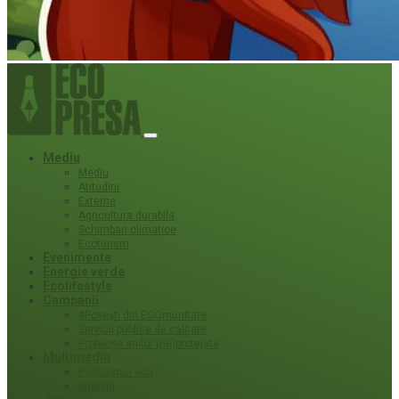
Mediu
Mediu
Atitudini
Externe
Agricultura durabila
Schimbari climatice
Ecoturism
Evenimente
Energie verde
Ecolifestyle
Campanii
#Povești din ECOmunitate
Servicii publice de calitate
Protecție ariilor (ne)protejate
Multimedia
Podcasturi eco
Interviu