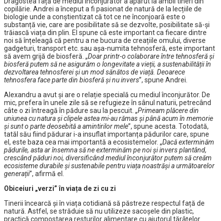
Dragostea față de mediul înconjurător a apărut la ambii tineri din
copilărie. Andrei a început a fi pasionat de natură de la lecțiile de
biologie unde a conștientizat că tot ce ne înconjoară este o
substanță vie, care are posibilitate să se dezvolte, posibilitate să-și
trăiască viața din plin. El spune că este important ca fiecare dintre
noi să înțeleagă că pentru a ne bucura de creațiile omului, diverse
gadgeturi, transport etc. sau așa-numita tehnosferă, este important
să avem grijă de biosferă. „
Doar printr-o colaborare între tehnosferă și
biosferă putem să ne asigurăm o longevitate a vieții, a sustenabilității în
dezvoltarea tehnosferei și un mod sănătos de viață. Deoarece
tehnosfera face parte din biosferă și nu invers
”, spune Andrei.
Alexandru a avut și are o relație specială cu mediul înconjurător. De
mic, prefera în unele zile să se refugieze în sânul naturii, petrecând
câte o zi întreagă în pădure sau la pescuit. „
Primeam plăcere din
uniunea cu natura și clipele astea mi-au rămas și până acum în memorie
și sunt o parte deosebită a amintirilor mele
”, spune acesta. Totodată,
tatăl său fiind pădurar i-a insuflat importanța pădurilor care, spune
el, este baza cea mai importantă a ecosistemelor. „
Dacă exterminăm
pădurile, asta ar însemna să ne exterminăm pe noi și invers plantând,
crescând păduri noi, diversificând mediul înconjurător putem să creăm
ecosisteme durabile și sustenabile pentru viața noastrăși a următoarelor
generații
”, afirmă el.
Obiceiuri „verzi” în viața de zi cu zi
Tinerii încearcă și în viața cotidiană să păstreze respectul față de
natură. Astfel, se străduie să nu utilizeze sacoșele din plastic,
practică compostarea resturilor alimentare cu ajutorul tărâțelor