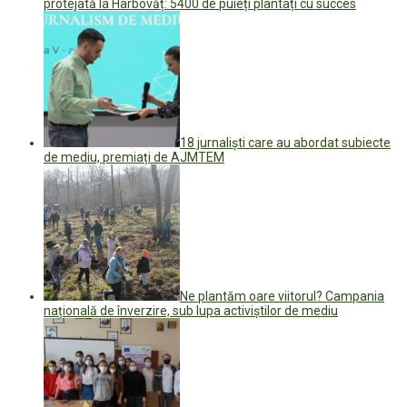
protejată la Hârbovăț: 5400 de puieți plantați cu succes
18 jurnaliști care au abordat subiecte
de mediu, premiați de AJMTEM
Ne plantăm oare viitorul? Campania
națională de înverzire, sub lupa activiștilor de mediu