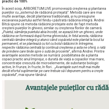
practic de 100%
În acest scop, ARBORETUM.LIVE promovează creșterea și plantarea
puieților cu „sistemul de rădăcină protejată”. Metodă care are mai
multe avantaje, decât plantarea tradițională, și nu presupune
excavarea puietului astfel fiindu-i păstrată rădăcina integră. Andrei
Bîtcă spune că metoda rădăcinii protejate este de fapt metoda
creșterii puieților în ghiveci, similar cu creșterea florilor de cameră.
„
Puietul, sămânța puietului abia încolțit, se așează într-un ghiveci, unde
rădăcina se formează după forma ghiveciului, în felul acesta, rădăcina
centrală rămâne integră și atunci când copăcelul este plantat la locul lui
permanent, el se plantează cu tot cu bolul rădăcinii în întregime,
respectiv rădăcina centrală își continuă creșterea și asta ne oferă, o rată
de prindere care tinde spre o sută de procente
”, afirmă Andrei. Printre
avantajele acestei metode se numără: posibilitatea de a planta
copaci practic anul împrejur, o durată de viață a copacilor mai mare,
concentrație crescută de microelemente, de substanțe biologic
active, în frunze, în fructe, în flori… „
Avantajele sunt mult mai multe
decât efortul suplimentar pe care trebuie să-l depunem pentru a crește
copăcelul
”, mai spune tânărul.