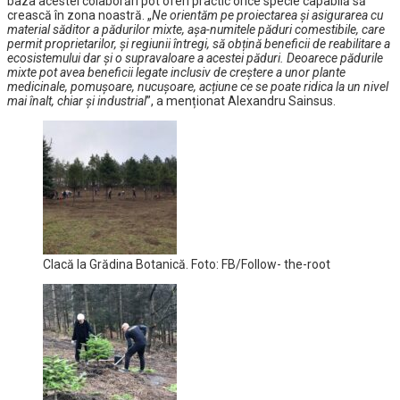
baza acestei colaborări pot oferi practic orice specie capabilă să
crească în zona noastră. „
Ne orientăm pe proiectarea și asigurarea cu
material săditor a pădurilor mixte, așa-numitele păduri comestibile, care
permit proprietarilor, și regiunii întregi, să obțină beneficii de reabilitare a
ecosistemului dar și o supravaloare a acestei păduri. Deoarece pădurile
mixte pot avea beneficii legate inclusiv de creștere a unor plante
medicinale, pomușoare, nucușoare, acțiune ce se poate ridica la un nivel
mai înalt, chiar și industrial
”, a menționat Alexandru Sainsus.
Clacă la Grădina Botanică. Foto: FB/Follow- the-root