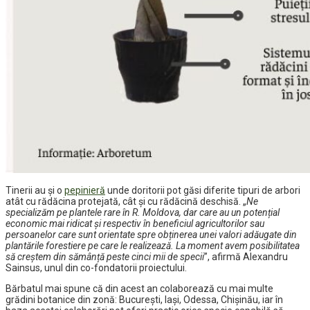
Tinerii au și o
pepinier
ă
unde doritorii pot găsi diferite tipuri de arbori
atât cu rădăcina protejată, cât și cu rădăcină deschisă. „
Ne
specializăm pe plantele rare în R. Moldova, dar care au un potențial
economic mai ridicat și respectiv în beneficiul agricultorilor sau
persoanelor care sunt orientate spre obținerea unei valori adăugate din
plantările forestiere pe care le realizează. La moment avem posibilitatea
să creștem din sămânță peste cinci mii de specii
”, afirmă Alexandru
Sainsus, unul din co-fondatorii proiectului.
Bărbatul mai spune că din acest an colaborează cu mai multe
grădini botanice din zonă: București, Iași, Odessa, Chișinău, iar în