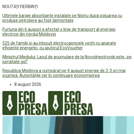
NOUTĂȚI FIERBINȚI
Ultimele baraje absorbante instalate pe Nistru după poluarea cu
produse petroliere au fost demontate
Furtuna din 6 august a afectat o linie de transport al energiei
electrice din nordul Moldovei
525 de familii și-au înlocuit electrocasnicele vechi cu aparate
eficiente energetic, cu ajutorul EcoVoucher
Ministrul Mediului: Lacul de acumulare de la Novodnestrovsk este „pe
jumătate gol”
Republica Moldova a cumpărat pe 4 august energie de 2-3 ori mai
scumpă. Autoritățile cer în continuare economisirea
8 august 2026