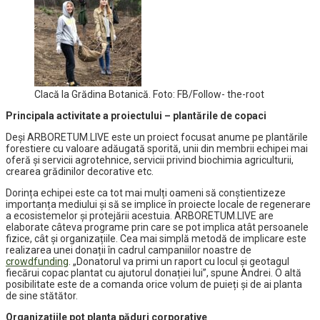
Clacă la Grădina Botanică. Foto: FB/Follow- the-root
Principala activitate a proiectului – plantările de copaci
Deși ARBORETUM.LIVE este un proiect focusat anume pe plantările
forestiere cu valoare adăugată sporită, unii din membrii echipei mai
oferă și servicii agrotehnice, servicii privind biochimia agriculturii,
crearea grădinilor decorative etc.
Dorința echipei este ca tot mai mulți oameni să conștientizeze
importanța mediului și să se implice în proiecte locale de regenerare
a ecosistemelor și protejării acestuia. ARBORETUM.LIVE are
elaborate câteva programe prin care se pot implica atât persoanele
fizice, cât și organizațiile. Cea mai simplă metodă de implicare este
realizarea unei donații în cadrul campaniilor noastre de
crowdfunding
. „Donatorul va primi un raport cu locul și geotagul
fiecărui copac plantat cu ajutorul donației lui”, spune Andrei. O altă
posibilitate este de a comanda orice volum de puieți și de ai planta
de sine stătător.
Organizațiile pot planta păduri corporative