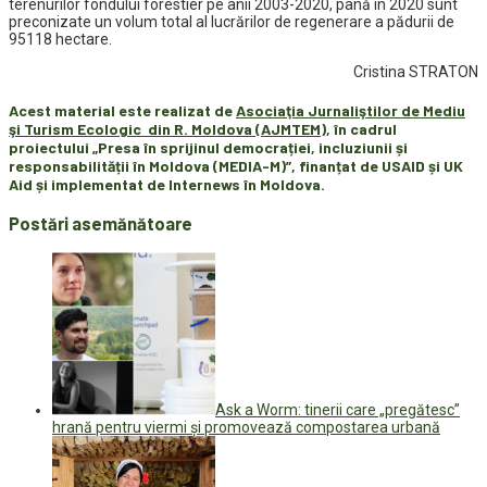
terenurilor fondului forestier pe anii 2003-2020, până în 2020 sunt
preconizate un volum total al lucrărilor de regenerare a pădurii de
95118 hectare.
Cristina STRATON
Acest material este realizat de
Asociaţia Jurnaliştilor de Mediu
şi Turism Ecologic din R. Moldova (AJMTEM)
, în cadrul
proiectului „Presa în sprijinul democrației, incluziunii și
responsabilității în Moldova (MEDIA-M)”, finanțat de USAID și UK
Aid și implementat de Internews în Moldova.
Postări asemănătoare
Ask a Worm: tinerii care „pregătesc”
hrană pentru viermi și promovează compostarea urbană