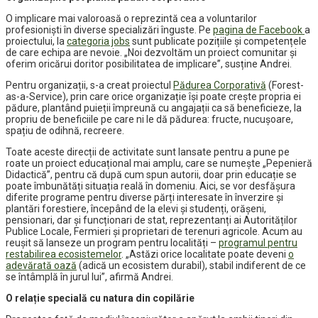
O implicare mai valoroasă o reprezintă cea a voluntarilor
profesioniști în diverse specializări înguste. Pe
pagina de Facebook
a
proiectului, la
categoria jobs
sunt publicate pozițiile și competențele
de care echipa are nevoie. „Noi dezvoltăm un proiect comunitar și
oferim oricărui doritor posibilitatea de implicare”, susține Andrei.
Pentru organizații, s-a creat proiectul
Pădurea Corporativă
(Forest-
as-a-Service), prin care orice organizație își poate crește propria ei
pădure, plantând puieții împreună cu angajații ca să beneficieze, la
propriu de beneficiile pe care ni le dă pădurea: fructe, nucușoare,
spațiu de odihnă, recreere.
Toate aceste direcții de activitate sunt lansate pentru a pune pe
roate un proiect educațional mai amplu, care se numește „Pepenieră
Didactică”, pentru că după cum spun autorii, doar prin educație se
poate îmbunătăți situația reală în domeniu. Aici, se vor desfășura
diferite programe pentru diverse părți interesate în înverzire și
plantări forestiere, începând de la elevi și studenți, orășeni,
pensionari, dar și funcționari de stat, reprezentanți ai Autorităților
Publice Locale, Fermieri și proprietari de terenuri agricole. Acum au
reușit să lanseze un program pentru localități –
programul pentru
restabilirea ecosistemelor
. „Astăzi orice localitate poate deveni
o
adevărată oază
(adică un ecosistem durabil), stabil indiferent de ce
se întâmplă în jurul lui”, afirmă Andrei.
O relație specială cu natura din copilărie