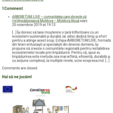
1 Comment
ARBORETUM.LIVE – comunitatea care dorește să
(re)împădurească Moldova – Moldova Nouă
says:
25 noiembrie 2019 at 19:13
[…] Își doresc să lase moștenire o țară înfloritoare cu un
ecosistem sustenabil și durabil, iar zilnic dedică timp și efort
pentru a atinge acest scop. Echipa ARBORETUM.LIVE, formată
din tineri entuziaști și specialiști din diverse domenii, își
propune să creeze o comunitate regională pentru restabilirea
ecosistemelor locale prin împădurire. Pentru că, spun ei,
împădurirea este metoda cea mai ieftină, eficientă, durabilă și
cu acțiune complexă, la multiple nivele, scrie ecopresa.md. […]
Comments are closed.
Hai să ne jucăm!