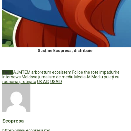
Susține Ecopresa, distribuie!
Tags:
AJMTEM
arboretum
ecosistem
Folloe the rote
impadurire
Internews Moldova
jurnalism de mediu
Media-M
Mediu
puieți cu
radacina protejata
UK AID
USAID
Ecopresa
https://www.ecopresa.md