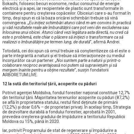
Bokashi, folosesc becuri econome, reduc consumul de energie
electrică și a apei, iar recipientele de plastic sunt transformate în
containere pentru creșterea copăceilor. Obiceiuri care s-au format în
timp, deși spun ei că la baza oricărei schimbări trebuie să vină
convingerea. „
Eu inițiez schimbări atunci când m-am convins în practică
și văd rezultatele reale ale îmbunătățirii care pot veni din excluderea sau
înlocuirea unui obicei. Atunci când vezi legătura asta directă, nu cred că
este o problemă, este chiar o plăcere să inițiezi o transformare ca să
realizezi o îmbunătățire pe termen lung, de durată
”, afirmă Andrei.
Totodată, cei doi spun că omul trebuie să conștientizeze că el este o
parte integrantă a naturii și el trebuie să interacționeze cu mediul
înconjurător ca un partener. „
Noi suntem parte a naturii și printr-o
colaborare reciproc avantajoasă noi putem să supraviețuim și să
mergem înainte pentru a obține rezultate
”, susțin fondatorii
ARBORETUM.LIVE.
12 la sută din teritoriul țării, acoperite cu păduri
Potrivit agenției Moldsilva, fondul forestier naţional constituie 12,7%
din teritoriul ţării. Majoritatea terenurilor acoperite cu păduri (87,2%)
se află în proprietatea statului, restul fiind deţinute de primării
(12,2%) şi doar 0,6% – de proprietari privaţi. În același timp, Strategia
de dezvoltare durabilă a fondului forestier, aprobată în 2001,
prevedea creşterea gradului de împădurire a teritoriului Republicii
Moldova cu 15%, până în 2020.
Iar, potrivit Programului de stat de regenerare şi împădurire a