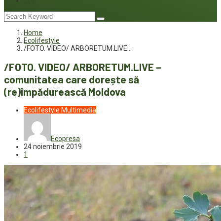
Joc
Home
Ecolifestyle
/FOTO. VIDEO/ ARBORETUM.LIVE…
/FOTO. VIDEO/ ARBORETUM.LIVE –
comunitatea care dorește să
(re)împădurească Moldova
Ecolifestyle
Multimedia
Ecopresa
24 noiembrie 2019
1