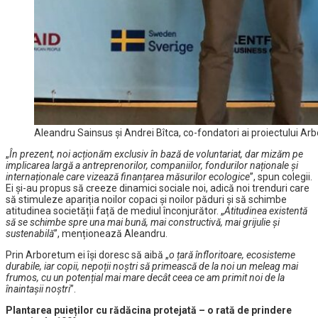
Aleandru Sainsus și Andrei Bîtca, co-fondatori ai proiectului Ar
„
În prezent, noi acționăm exclusiv în bază de voluntariat, dar mizăm pe
implicarea largă a antreprenorilor, companiilor, fondurilor naționale și
internaționale care vizează finanțarea măsurilor ecologice
”, spun colegii.
Ei și-au propus să creeze dinamici sociale noi, adică noi trenduri care
să stimuleze apariția noilor copaci și noilor păduri și să schimbe
atitudinea societății față de mediul înconjurător. „
Atitudinea existentă
să se schimbe spre una mai bună, mai constructivă, mai grijulie și
sustenabilă
”, menționează Aleandru.
Prin Arboretum ei își doresc să aibă „
o țară înfloritoare, ecosisteme
durabile, iar copii, nepoții noștri să primească de la noi un meleag mai
frumos, cu un potențial mai mare decât ceea ce am primit noi de la
înaintașii noștri
”.
Plantarea puieților cu rădăcina protejată – o rată de prindere