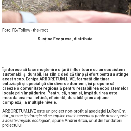
Foto: FB/Follow- the-root
Susține Ecopresa, distribuie!
Își doresc să lase moștenire o țară înfloritoare cu un ecosistem
sustenabil și durabil, iar zilnic dedică timp și efort pentru a atinge
acest scop. Echipa ARBORETUM.LIVE, formată din tineri
entuziaști și specialiști din diverse domenii, își propune să
creeze o comunitate regională pentru restabilirea ecosistemelor
locale prin împădurire. Pentru că, spun ei, împădurirea este
metoda cea mai ieftină, eficientă, durabilă și cu acțiune
complexă, la multiple nivele.
ARBORETUM.LIVE este un proiect non-profit al asociației LuRenOm,
dar „
oricine își dorește să se implice este binevenit și poate deveni parte
a acestei mișcări ecologice
”, spune Andrei Bîtca, unul din fondatorii
proiectului.