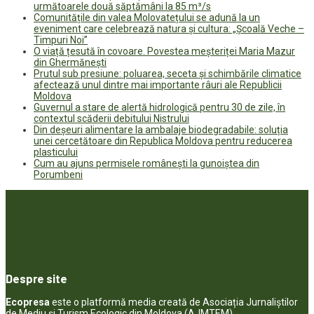
următoarele două săptămâni la 85 m³/s
Comunitățile din valea Molovatețului se adună la un
eveniment care celebrează natura și cultura: „Școală Veche –
Timpuri Noi”
O viață țesută în covoare. Povestea meșteriței Maria Mazur
din Ghermănești
Prutul sub presiune: poluarea, seceta și schimbările climatice
afectează unul dintre mai importante râuri ale Republicii
Moldova
Guvernul a stare de alertă hidrologică pentru 30 de zile, în
contextul scăderii debitului Nistrului
Din deșeuri alimentare la ambalaje biodegradabile: soluția
unei cercetătoare din Republica Moldova pentru reducerea
plasticului
Cum au ajuns permisele românești la gunoiștea din
Porumbeni
Despre site
Ecopresa
este o platformă media creată de Asociația Jurnaliștilor
de Mediu și Turism Ecologic din Moldova (AJMTEM).