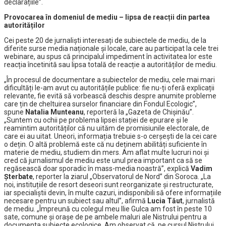
declarațiile”.
Provocarea în domeniul de mediu – lipsa de reacții din partea
autorităților
Cei peste 20 de jurnaliști interesați de subiectele de mediu, de la
diferite surse media naționale și locale, care au participat la cele trei
webinare, au spus că principalul impediment în activitatea lor este
reacția încetinită sau lipsa totală de reacție a autorităților de mediu.
„În procesul de documentare a subiectelor de mediu, cele mai mari
dificultăți le-am avut cu autoritățile publice: fie nu-ți oferă explicații
relevante, fie evită să vorbească deschis despre anumite probleme
care țin de cheltuirea surselor financiare din Fondul Ecologic”,
spune
Natalia Munteanu
, reporteră la „Gazeta de Chișinău”.
„Suntem cu ochii pe problema lipsei stației de epurare și le
reamintim autorităților că nu uităm de promisiunile electorale, de
care ei au uitat. Uneori, informația trebuie s-o cerșești de la cei care
o dețin. O altă problemă este că nu deținem abilități suficiente în
materie de mediu, studiem din mers. Am aflat multe lucruri noi și
cred că jurnalismul de mediu este unul prea important ca să se
regăsească doar sporadic în mass-media noastră”, explică
Vadim
Șterbate
, reporter la ziarul „Observatorul de Nord” din Soroca. „La
noi, instituțiile de resort deseori sunt reorganizate și restructurate,
iar specialiștii devin, în multe cazuri, indisponibili să ofere informațiile
necesare pentru un subiect sau altul”, afirmă
Lucia Tăut
, jurnalistă
de mediu. „Împreună cu colegul meu Ilie Gulca am fost în peste 10
sate, comune și orașe de pe ambele maluri ale Nistrului pentru a
documenta subiecte ecologice. Am observat că, pe cursul Nistrului,