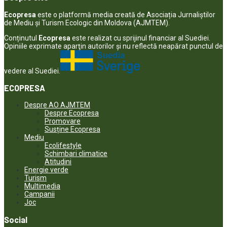
Ecopresa
este o platformă media creată de Asociația Jurnaliștilor
de Mediu și Turism Ecologic din Moldova (AJMTEM).
Conținutul
Ecopresa
este realizat cu sprijinul financiar al Suediei.
Opiniile exprimate aparţin autorilor şi nu reflectă neapărat punctul de
vedere al Suediei.
ECOPRESA
Despre AO AJMTEM
Despre Ecopresa
Promovare
Susține Ecopresa
Mediu
Ecolifestyle
Schimbari climatice
Atitudini
Energie verde
Turism
Multimedia
Campanii
Joc
Social