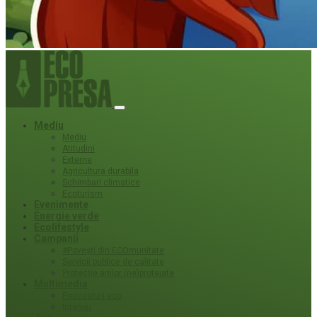
Mediu
Mediu
Atitudini
Externe
Agricultura durabila
Schimbari climatice
Ecoturism
Evenimente
Energie verde
Ecolifestyle
Campanii
#Povești din ECOmunitate
Servicii publice de calitate
Protecție ariilor (ne)protejate
Multimedia
Podcasturi eco
Interviu