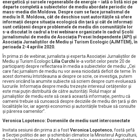
energetică și sursele regenerabile de energie – iată o listă nici pe
departe completă a subiectelor de mediu abordate periodic de
mass-media din Moldova. Despre cum se face jurnalismul de
mediu în R. Moldova, cât de deschise sunt autoritățile să ofere
informații despre situația ecologică din țară și cât de informați
sunt cetățenii despre problemele de mediu din comunitățile lor
s-a discutat în cadrul a trei webinare organizate în cadrul Școlii
jurnalismului de mediu de Asociația Presei Independente (API) și
Asociația Jurnaliștilor de Mediu și Turism Ecologic (AJMTEM), în
perioada 2-4 aprilie 2020.
În prima zi de webinar, jurnalista și experta Asociației Jurnaliștilor de
Mediu și Turism Ecologic
Lilia Curchi
le-a vorbit celor peste 20 de
participanți despre reflectarea în media a subiectelor de mediu: „Cei
care fac jurnalism de mediu nu vor avea niciodată deficit de teme. În
acest domeniu întotdeauna ai despre ce scrie, ce investiga, putem
reveni oricând la anumite subiecte să scriem despre cum evoluează
lucrurile. Informația despre mediu trezește interesul cetățenilor și
este mai puțin distribuită de către autorități. Rolul major al
jurnaliștilor de mediu este să ceară această informație, pentru că
oamenii trebuie să cunoască despre deciziile de mediu din țară și din
localitățile lor, iar agenții economici și autoritățile trebuie să consulte
și părerea oamenilor”.
Veronica Lopotenco:
Domeniile de mediu sunt interconectate
Invitata sesiunii din prima zi a fost
Veronica Lopotenco
, fostă șefă
a Secţiei politici de aer și schimbări climatice la Ministerul Agriculturii,