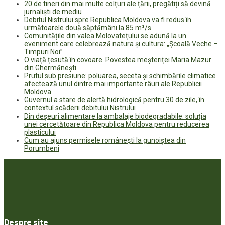
20 de tineri din mai multe colțuri ale țării, pregătiți să devină
jurnaliști de mediu
Debitul Nistrului spre Republica Moldova va fi redus în
următoarele două săptămâni la 85 m³/s
Comunitățile din valea Molovatețului se adună la un
eveniment care celebrează natura și cultura: „Școală Veche –
Timpuri Noi”
O viață țesută în covoare. Povestea meșteriței Maria Mazur
din Ghermănești
Prutul sub presiune: poluarea, seceta și schimbările climatice
afectează unul dintre mai importante râuri ale Republicii
Moldova
Guvernul a stare de alertă hidrologică pentru 30 de zile, în
contextul scăderii debitului Nistrului
Din deșeuri alimentare la ambalaje biodegradabile: soluția
unei cercetătoare din Republica Moldova pentru reducerea
plasticului
Cum au ajuns permisele românești la gunoiștea din
Porumbeni
Despre site