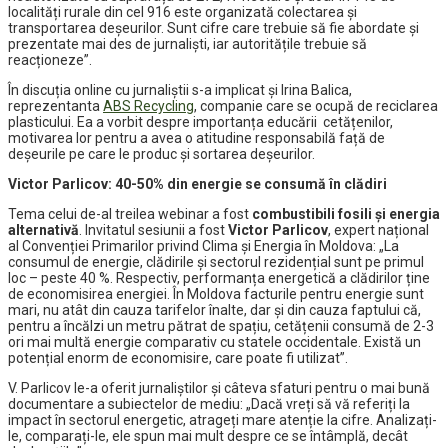
localități rurale din cel 916 este organizată colectarea și
transportarea deșeurilor. Sunt cifre care trebuie să fie abordate și
prezentate mai des de jurnaliști, iar autoritățile trebuie să
reacționeze”.
În discuția online cu jurnaliștii s-a implicat și Irina Balica,
reprezentanta
ABS Recycling
, companie care se ocupă de reciclarea
plasticului. Ea a vorbit despre importanța educării cetățenilor,
motivarea lor pentru a avea o atitudine responsabilă față de
deșeurile pe care le produc și sortarea deșeurilor.
Victor Parlicov: 40-50% din energie se consumă în clădiri
Tema celui de-al treilea webinar a fost
combustibili fosili și energia
alternativă
. Invitatul sesiunii a fost
Victor Parlicov
, expert național
al Convenției Primarilor privind Clima și Energia în Moldova: „La
consumul de energie, clădirile și sectorul rezidențial sunt pe primul
loc – peste 40 %. Respectiv, performanța energetică a clădirilor ține
de economisirea energiei. În Moldova facturile pentru energie sunt
mari, nu atât din cauza tarifelor înalte, dar și din cauza faptului că,
pentru a încălzi un metru pătrat de spațiu, cetățenii consumă de 2-3
ori mai multă energie comparativ cu statele occidentale. Există un
potențial enorm de economisire, care poate fi utilizat”.
V. Parlicov le-a oferit jurnaliștilor și câteva sfaturi pentru o mai bună
documentare a subiectelor de mediu: „Dacă vreți să vă referiți la
impact în sectorul energetic, atrageți mare atenție la cifre. Analizați-
le, comparați-le, ele spun mai mult despre ce se întâmplă, decât