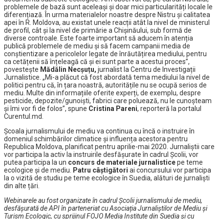
problemele de bază sunt aceleași și doar mici particularități locale le
diferențiază. În urma materialelor noastre despre Nistru și calitatea
apei în R. Moldova, au existat unele reacții atât la nivel de ministerul
de profil, cât și la nivel de primărie a Chișinăului, sub formă de
diverse controale. Este foarte important să aducem în atenția
publică problemele de mediu și să facem campanii media de
conștientizare a pericolelor legate de înrăutățirea mediului, pentru
ca cetățenii să înțeleagă că și ei sunt parte a acestui proces”,
povestește
Mădălin Necșuțu,
jurnalist la Centru de Investigații
Jurnalistice. „Mi-a plăcut că fost abordată tema mediului la nivel de
politici pentru că, în țara noastră, autoritățile nu se ocupă serios de
mediu. Multe din informațiile oferite experți, de exemplu, despre
pesticide, depozite/gunoiști, fabrici care poluează, nu le cunoșteam
și îmi vor fi de folos”, spune
Cristina Pareni
, reporteră la portalul
Curentul.md.
Şcoala jurnalismului de mediu va continua cu încă o instruire în
domeniul schimbărilor climatice și influența acestora pentru
Republica Moldova, planificat pentru aprilie-mai 2020. Jurnaliştii care
vor participa la activ la instruirile desfășurate în cadrul Școlii, vor
putea participa la un
concurs de materiale jurnalistice
pe teme
ecologice şi de mediu.
Patru câștigători
ai concursului vor participa
la o vizită de studiu pe teme ecologice în Suedia, alături de jurnaliști
din alte țări.
Webinarele au fost organizate în cadrul Școlii jurnalismului de mediu,
desfășurată de API în parteneriat cu Asociația Jurnaliștilor de Mediu și
Turism Ecologic, cu sprijinul FOJO Media Institute din Suedia și cu