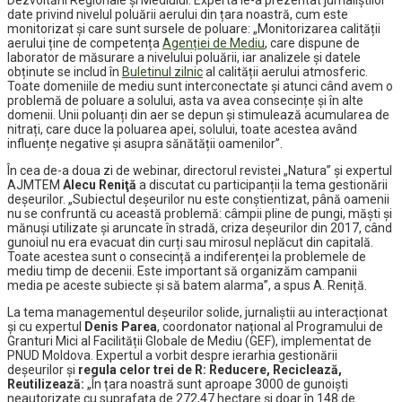
Dezvoltării Regionale și Mediului. Experta le-a prezentat jurnaliștilor
date privind nivelul poluării aerului din țara noastră, cum este
monitorizat și care sunt sursele de poluare: „Monitorizarea calității
aerului ține de competența
Agenției de Mediu
, care dispune de
laborator de măsurare a nivelului poluării, iar analizele și datele
obținute se includ în
Buletinul zilnic
al calității aerului atmosferic.
Toate domeniile de mediu sunt interconectate și atunci când avem o
problemă de poluare a solului, asta va avea consecințe și în alte
domenii. Unii poluanți din aer se depun și stimulează acumularea de
nitrați, care duce la poluarea apei, solului, toate acestea având
influențe negative și asupra sănătății oamenilor”.
În cea de-a doua zi de webinar, directorul revistei „Natura” și expertul
AJMTEM
Alecu Reniţă
a discutat cu participanții la tema gestionării
deșeurilor. „Subiectul deșeurilor nu este conștientizat, până oamenii
nu se confruntă cu această problemă: câmpii pline de pungi, măști și
mănuși utilizate și aruncate în stradă, criza deșeurilor din 2017, când
gunoiul nu era evacuat din curți sau mirosul neplăcut din capitală.
Toate acestea sunt o consecință a indiferenței la problemele de
mediu timp de decenii. Este important să organizăm campanii
media pe aceste subiecte și să batem alarma”, a spus A. Reniță.
La tema managementul deșeurilor solide, jurnaliștii au interacționat
și cu expertul
Denis Parea
, coordonator național al Programului de
Granturi Mici al Facilității Globale de Mediu (GEF), implementat de
PNUD Moldova. Expertul a vorbit despre ierarhia gestionării
deșeurilor și
regula celor trei de R: Reducere, Reciclează,
Reutilizează:
„În țara noastră sunt aproape 3000 de gunoiști
neautorizate cu suprafața de 272,47 hectare și doar în 148 de