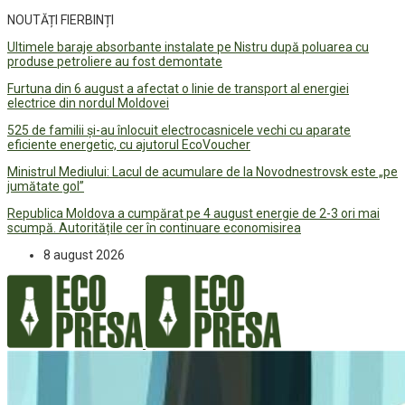
NOUTĂȚI FIERBINȚI
Ultimele baraje absorbante instalate pe Nistru după poluarea cu
produse petroliere au fost demontate
Furtuna din 6 august a afectat o linie de transport al energiei
electrice din nordul Moldovei
525 de familii și-au înlocuit electrocasnicele vechi cu aparate
eficiente energetic, cu ajutorul EcoVoucher
Ministrul Mediului: Lacul de acumulare de la Novodnestrovsk este „pe
jumătate gol”
Republica Moldova a cumpărat pe 4 august energie de 2-3 ori mai
scumpă. Autoritățile cer în continuare economisirea
8 august 2026