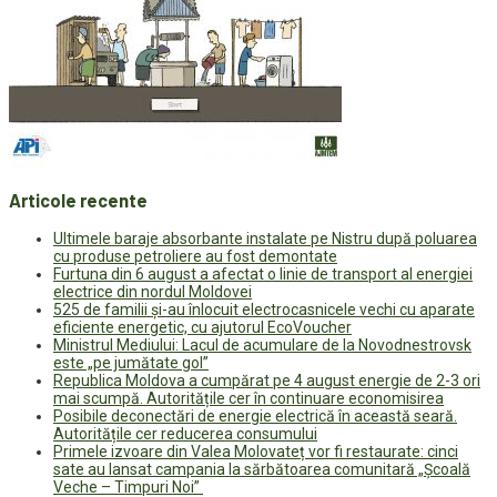
Articole recente
Ultimele baraje absorbante instalate pe Nistru după poluarea
cu produse petroliere au fost demontate
Furtuna din 6 august a afectat o linie de transport al energiei
electrice din nordul Moldovei
525 de familii și-au înlocuit electrocasnicele vechi cu aparate
eficiente energetic, cu ajutorul EcoVoucher
Ministrul Mediului: Lacul de acumulare de la Novodnestrovsk
este „pe jumătate gol”
Republica Moldova a cumpărat pe 4 august energie de 2-3 ori
mai scumpă. Autoritățile cer în continuare economisirea
Posibile deconectări de energie electrică în această seară.
Autoritățile cer reducerea consumului
Primele izvoare din Valea Molovateț vor fi restaurate: cinci
sate au lansat campania la sărbătoarea comunitară „Școală
Veche – Timpuri Noi”