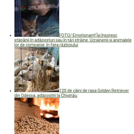
FOTO/ Emoționant! Își însoțesc
stăpânii în adăposturi sau în țări străine. Ucrainenii și animalele
lor de companie, în fața războiului
120 de câini de rasa Golden Retriever
din Odessa, adăpostiți la Chișinău