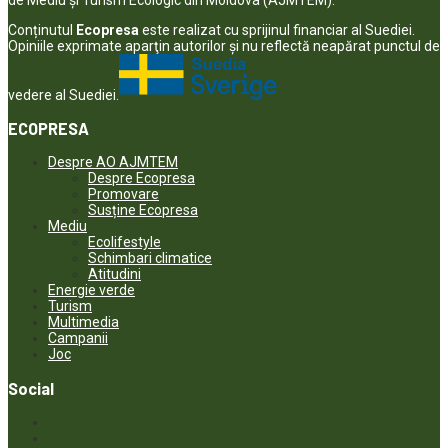
Conținutul
Ecopresa
este realizat cu sprijinul financiar al Suediei.
Opiniile exprimate aparţin autorilor şi nu reflectă neapărat punctul de
vedere al Suediei.
ECOPRESA
Despre AO AJMTEM
Despre Ecopresa
Promovare
Susține Ecopresa
Mediu
Ecolifestyle
Schimbari climatice
Atitudini
Energie verde
Turism
Multimedia
Campanii
Joc
Social