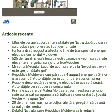
Articole recente
Ultimele baraje absorbante instalate pe Nistru după poluarea
cu produse petroliere au fost demontate
Furtuna din 6 august a afectat o linie de transport al energiei
electrice din nordul Moldovei
525 de familii și-au înlocuit electrocasnicele vechi cu aparate
eficiente energetic, cu ajutorul EcoVoucher
Ministrul Mediului: Lacul de acumulare de la Novodnestrovsk
este „pe jumătate gol”
Republica Moldova a cumpărat pe 4 august energie de 2-3 ori
mai scumpă. Autoritățile cer în continuare economisirea
Posibile deconectări de energie electrică în această seară.
Autoritățile cer reducerea consumului
Primele izvoare din Valea Molovateț vor fi restaurate: cinci
sate au lansat campania la sărbătoarea comunitară „Școală
Veche – Timpuri Noi”
20 de tineri din mai multe colțuri ale țării, pregătiți să devină
jurnaliști de mediu
Debitul Nistrului spre Republica Moldova va fi redus în