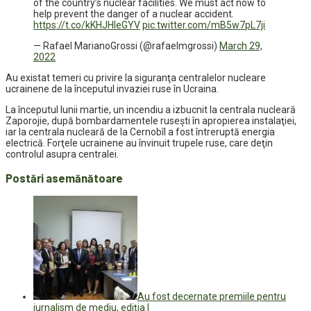
of the country’s nuclear facilities. We must act now to
help prevent the danger of a nuclear accident.
https://t.co/kKHJHIeGYV
pic.twitter.com/mB5w7pL7ji
— Rafael MarianoGrossi (@rafaelmgrossi)
March 29,
2022
Au existat temeri cu privire la siguranţa centralelor nucleare
ucrainene de la începutul invaziei ruse în Ucraina.
La începutul lunii martie, un incendiu a izbucnit la centrala nucleară
Zaporojie, după bombardamentele ruseşti în apropierea instalaţiei,
iar la centrala nucleară de la Cernobîl a fost întreruptă energia
electrică. Forţele ucrainene au învinuit trupele ruse, care deţin
controlul asupra centralei.
Postări asemănătoare
Au fost decernate premiile pentru
jurnalism de mediu, ediția I