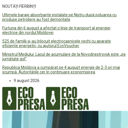
NOUTĂȚI FIERBINȚI
Ultimele baraje absorbante instalate pe Nistru după poluarea cu
produse petroliere au fost demontate
Furtuna din 6 august a afectat o linie de transport al energiei
electrice din nordul Moldovei
525 de familii și-au înlocuit electrocasnicele vechi cu aparate
eficiente energetic, cu ajutorul EcoVoucher
Ministrul Mediului: Lacul de acumulare de la Novodnestrovsk este „pe
jumătate gol”
Republica Moldova a cumpărat pe 4 august energie de 2-3 ori mai
scumpă. Autoritățile cer în continuare economisirea
9 august 2026