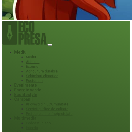
Mediu
Mediu
Atitudini
Externe
Agricultura durabila
Schimbari climatice
Ecoturism
Evenimente
Energie verde
Ecolifestyle
Campanii
#Povești din ECOmunitate
Servicii publice de calitate
Protecție ariilor (ne)protejate
Multimedia
Podcasturi eco
Interviu