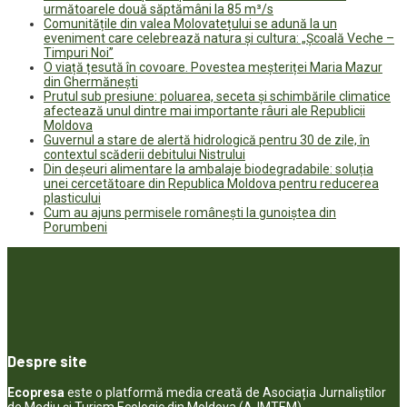
următoarele două săptămâni la 85 m³/s
Comunitățile din valea Molovatețului se adună la un
eveniment care celebrează natura și cultura: „Școală Veche –
Timpuri Noi”
O viață țesută în covoare. Povestea meșteriței Maria Mazur
din Ghermănești
Prutul sub presiune: poluarea, seceta și schimbările climatice
afectează unul dintre mai importante râuri ale Republicii
Moldova
Guvernul a stare de alertă hidrologică pentru 30 de zile, în
contextul scăderii debitului Nistrului
Din deșeuri alimentare la ambalaje biodegradabile: soluția
unei cercetătoare din Republica Moldova pentru reducerea
plasticului
Cum au ajuns permisele românești la gunoiștea din
Porumbeni
Despre site
Ecopresa
este o platformă media creată de Asociația Jurnaliștilor
de Mediu și Turism Ecologic din Moldova (AJMTEM).