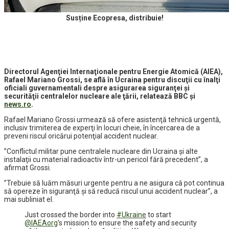
Susține Ecopresa, distribuie!
Directorul Agenţiei Internaţionale pentru Energie Atomică (AIEA),
Rafael Mariano Grossi, se află în Ucraina pentru discuţii cu înalţi
oficiali guvernamentali despre asigurarea siguranţei şi
securităţii centralelor nucleare ale ţării, relatează BBC și
news.ro
.
Rafael Mariano Grossi urmează să ofere asistenţă tehnică urgentă,
inclusiv trimiterea de experţi în locuri cheie, în încercarea de a
preveni riscul oricărui potenţial accident nuclear.
”Conflictul militar pune centralele nucleare din Ucraina şi alte
instalaţii cu material radioactiv într-un pericol fără precedent”, a
afirmat Grossi.
”Trebuie să luăm măsuri urgente pentru a ne asigura că pot continua
să opereze în siguranţă şi să reducă riscul unui accident nuclear”, a
mai subliniat el.
Just crossed the border into
#Ukraine
to start
@IAEAorg
's mission to ensure the safety and security