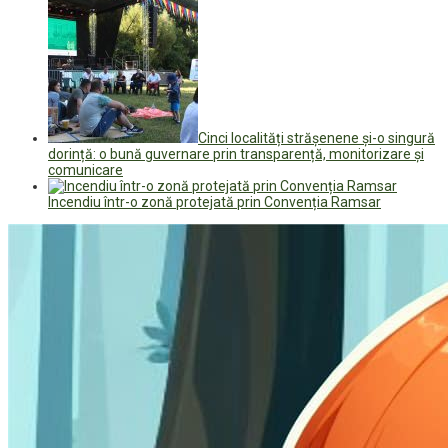
Cinci localități strășenene și-o singură
dorință: o bună guvernare prin transparență, monitorizare și
comunicare
Incendiu într-o zonă protejată prin Convenția Ramsar