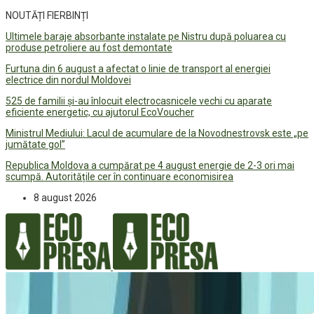
NOUTĂȚI FIERBINȚI
Ultimele baraje absorbante instalate pe Nistru după poluarea cu
produse petroliere au fost demontate
Furtuna din 6 august a afectat o linie de transport al energiei
electrice din nordul Moldovei
525 de familii și-au înlocuit electrocasnicele vechi cu aparate
eficiente energetic, cu ajutorul EcoVoucher
Ministrul Mediului: Lacul de acumulare de la Novodnestrovsk este „pe
jumătate gol”
Republica Moldova a cumpărat pe 4 august energie de 2-3 ori mai
scumpă. Autoritățile cer în continuare economisirea
8 august 2026