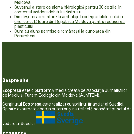
Moldova
Guvernul a stare de alertă hidrologică pentru 30 de zile, în
contextul scăderii debitului Nistrului
Din deșeuri alimentare la ambalaje biodegradabile: soluția
unei cercetătoare din Republica Moldova pentru reducerea
plasticului
Cum au ajuns permisele românești la gunoiștea din
Porumbeni
Despre site
Ecopresa
este o platformă media creată de Asociația Jurnaliștilor
de Mediu și Turism Ecologic din Moldova (AJMTEM).
Conținutul
Ecopresa
este realizat cu sprijinul financiar al Suediei.
Opiniile exprimate aparţin autorilor şi nu reflectă neapărat punctul de
vedere al Suediei.
ECOPRESA