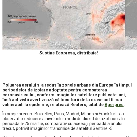
Susține Ecopresa, distribuie!
Poluarea aerului s-a redus în zonele urbane din Europa în timpul
perioadelor de izolare adoptate pentru combaterea
coronavirusului, conform imaginilor satelitare publicate luni,
însă activiştii avertizează că locuitorii de la oraşe pot fi mai
vulnerabili la epidemie, relatează Reuters, citat de
Agerpres
.
În oraşe precum Bruxelles, Paris, Madrid, Milano şi Frankfurt s-a
observat o reducere a nivelurilor medii de dioxid de azot nociv în
perioada 5-25 martie, comparativ cu aceeaşi perioadă a anului
trecut, potrivit imaginilor transmise de satelitul Sentinel-5.