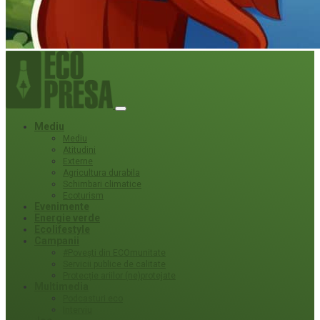
Mediu
Mediu
Atitudini
Externe
Agricultura durabila
Schimbari climatice
Ecoturism
Evenimente
Energie verde
Ecolifestyle
Campanii
#Povești din ECOmunitate
Servicii publice de calitate
Protecție ariilor (ne)protejate
Multimedia
Podcasturi eco
Interviu