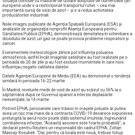
Situaţia coincide cu măsurile de izolare adoptate de numeroase ţări
europene unde s-a restricţionat transportul rutier – cea mai
importantă sursă de oxizi de azot – şi s-a redus activitatea
producătorilor industriali.
Noile imagini, publicate de Agenţia Spaţială Europeană (ESA) şi
analizate de organizaţia nonprofit Alianţa Europeană pentru
Sănătatea Publică (EPHA), demonstrează densitatea în schimbare a
dioxidului de azot, un gaz ce poate provoca probleme respiratorii şi
cancer.
Evenimentele meteorologice zilnice pot influenţa poluarea
atmosferică, astfel încât imaginile satelitare au fost realizate pe o
perioadă de 20 de zile şi au fost excluse momentele în care norii
influenţau negativ calitatea datelor.
Datele Agenţiei Europene de Mediu (EEA) au demonstrat o tendinţă
similară în perioada 16-22 martie.
În Madrid, nivelurile medii de oxid de azot au scăzut cu 56% la o
săptămână după ce Guvernul spaniol a interzis deplasările
neesenţiale, la 14 martie.
Potrivit EPHA, persoanele care trăiesc în oraşele poluate ar putea
avea un risc mai mare de a contracta COVID-19 deoarece expunerea
prelungită la aerul nociv poate slăbi sistemul imunitar, îngreunând
combaterea infecţiei. “Această asociere este foarte probabilă”, a
declarat pentru Reuters un responsabil din cadrul EPHA, Zoltan
Massay-Kosubek. “Dar, pentru că boala este nouă, trebuie totuşi