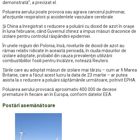
demonstrată”, a precizat el.
Poluarea aerului poate provoca sau agrava cancerul pulmonar,
afecţiunile respiratorii şi accidentele vasculare cerebrale.
Şi China a înregistrat o reducere a poluării cu dioxid de azot în oraşe
în luna februarie, când Guvernul chinez a impus măsuri draconice de
izolare pentru controlul răspândirii epidemiei.
În unele regiuni din Polonia, însă, nivelurile de dioxid de azot au
rămas relativ ridicate în această perioadă, în ciuda măsurilor de
izolare adoptate, probabil din cauza prevalenţei utilizării
combustibililor fosili pentru încălzire, notează Reuters.
Ţările care au adoptat măsuri de izolare mai târziu – cum ar fi Marea
Britanie, care a făcut acest lucru la data de 23 martie – ar putea
asista la o reducere a poluării săptămânile următoare, potrivit EPHA.
Poluarea aerului provoacă aproximativ 400.000 de decese
premature în fiecare an în Europa, conform datelor EEA.
Postări asemănătoare