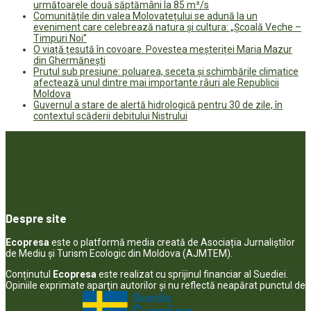
următoarele două săptămâni la 85 m³/s
Comunitățile din valea Molovatețului se adună la un
eveniment care celebrează natura și cultura: „Școală Veche –
Timpuri Noi”
O viață țesută în covoare. Povestea meșteriței Maria Mazur
din Ghermănești
Prutul sub presiune: poluarea, seceta și schimbările climatice
afectează unul dintre mai importante râuri ale Republicii
Moldova
Guvernul a stare de alertă hidrologică pentru 30 de zile, în
contextul scăderii debitului Nistrului
Despre site
Ecopresa
este o platformă media creată de Asociația Jurnaliștilor
de Mediu și Turism Ecologic din Moldova (AJMTEM).
Conținutul
Ecopresa
este realizat cu sprijinul financiar al Suediei.
Opiniile exprimate aparţin autorilor şi nu reflectă neapărat punctul de