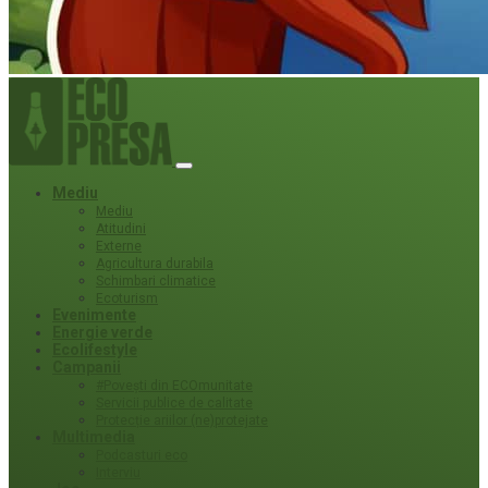
Mediu
Mediu
Atitudini
Externe
Agricultura durabila
Schimbari climatice
Ecoturism
Evenimente
Energie verde
Ecolifestyle
Campanii
#Povești din ECOmunitate
Servicii publice de calitate
Protecție ariilor (ne)protejate
Multimedia
Podcasturi eco
Interviu