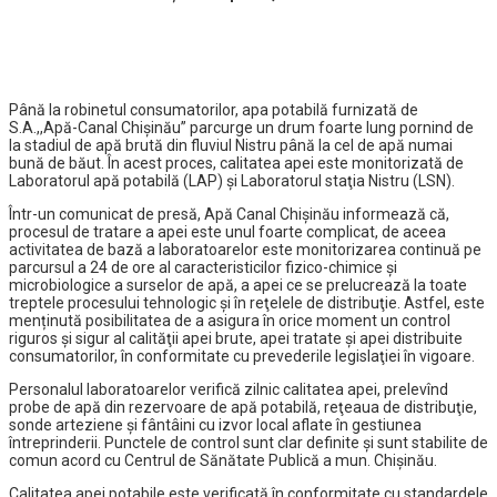
Până la robinetul consumatorilor, apa potabilă furnizată de
S.A.,,Apă-Canal Chişinău” parcurge un drum foarte lung pornind de
la stadiul de apă brută din fluviul Nistru până la cel de apă numai
bună de băut. În acest proces, calitatea apei este monitorizată de
Laboratorul apă potabilă (LAP) şi Laboratorul staţia Nistru (LSN).
Într-un comunicat de presă, Apă Canal Chișinău informează că,
procesul de tratare a apei este unul foarte complicat, de aceea
activitatea de bază a laboratoarelor este monitorizarea continuă pe
parcursul a 24 de ore al caracteristicilor fizico-chimice şi
microbiologice a surselor de apă, a apei ce se prelucrează la toate
treptele procesului tehnologic şi în reţelele de distribuţie. Astfel, este
menținută posibilitatea de a asigura în orice moment un control
riguros şi sigur al calităţii apei brute, apei tratate şi apei distribuite
consumatorilor, în conformitate cu prevederile legislaţiei în vigoare.
Personalul laboratoarelor verifică zilnic calitatea apei, prelevînd
probe de apă din rezervoare de apă potabilă, reţeaua de distribuţie,
sonde arteziene şi fântâini cu izvor local aflate în gestiunea
întreprinderii. Punctele de control sunt clar definite şi sunt stabilite de
comun acord cu Centrul de Sănătate Publică a mun. Chişinău.
Calitatea apei potabile este verificată în conformitate cu standardele