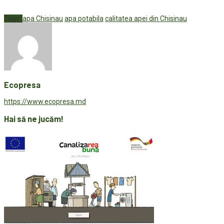
Tags:
apa Chisinau
apa potabila
calitatea apei din Chisinau
Ecopresa
https://www.ecopresa.md
Hai să ne jucăm!