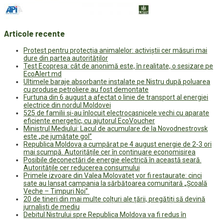
Articole recente
Protest pentru protecția animalelor: activiștii cer măsuri mai
dure din partea autorităților
Test Ecopresa: cât de anonimă este, în realitate, o sesizare pe
EcoAlert.md
Ultimele baraje absorbante instalate pe Nistru după poluarea
cu produse petroliere au fost demontate
Furtuna din 6 august a afectat o linie de transport al energiei
electrice din nordul Moldovei
525 de familii și-au înlocuit electrocasnicele vechi cu aparate
eficiente energetic, cu ajutorul EcoVoucher
Ministrul Mediului: Lacul de acumulare de la Novodnestrovsk
este „pe jumătate gol”
Republica Moldova a cumpărat pe 4 august energie de 2-3 ori
mai scumpă. Autoritățile cer în continuare economisirea
Posibile deconectări de energie electrică în această seară.
Autoritățile cer reducerea consumului
Primele izvoare din Valea Molovateț vor fi restaurate: cinci
sate au lansat campania la sărbătoarea comunitară „Școală
Veche – Timpuri Noi”
20 de tineri din mai multe colțuri ale țării, pregătiți să devină
jurnaliști de mediu
Debitul Nistrului spre Republica Moldova va fi redus în