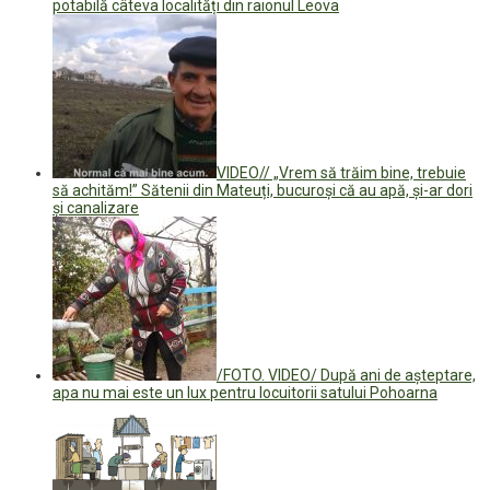
potabilă câteva localități din raionul Leova
VIDEO// „Vrem să trăim bine, trebuie
să achităm!” Sătenii din Mateuți, bucuroși că au apă, și-ar dori
și canalizare
/FOTO. VIDEO/ După ani de așteptare,
apa nu mai este un lux pentru locuitorii satului Pohoarna