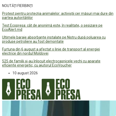
NOUTĂȚI FIERBINȚI
Protest pentru protecția animalelor: activiștii cer măsuri mai dure din
partea autorităților
Test Ecopresa: cât de anonimă este, în realitate, o sesizare pe
EcoAlert.md
Ultimele baraje absorbante instalate pe Nistru după poluarea cu
produse petroliere au fost demontate
Furtuna din 6 august a afectat o linie de transport al energiei
electrice din nordul Moldovei
525 de familii și-au înlocuit electrocasnicele vechi cu aparate
eficiente energetic, cu ajutorul EcoVoucher
10 august 2026