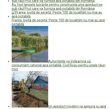
Au fost lansate lucrările pentru construcția unui apeduct pe
sub râul Prut care va furniza apă potabilă din România
Franța, lovită de secetă. Peste 100 de localități nu mai au apă
potabilă
Autoritățile ne îndeamnă să
consumăm rațional apa potabilă. Cod Roșu pentru unele râuri
mici
Un apeduct modern va asigura cu apă