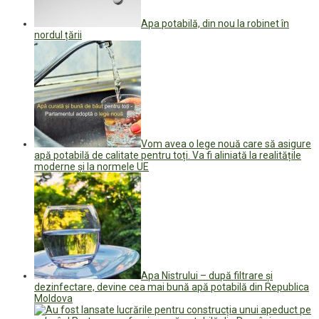
Apa potabilă, din nou la robinet în
nordul țării
Vom avea o lege nouă care să asigure
apă potabilă de calitate pentru toți. Va fi aliniată la realitățile
moderne și la normele UE
Apa Nistrului – după filtrare și
dezinfectare, devine cea mai bună apă potabilă din Republica
Moldova