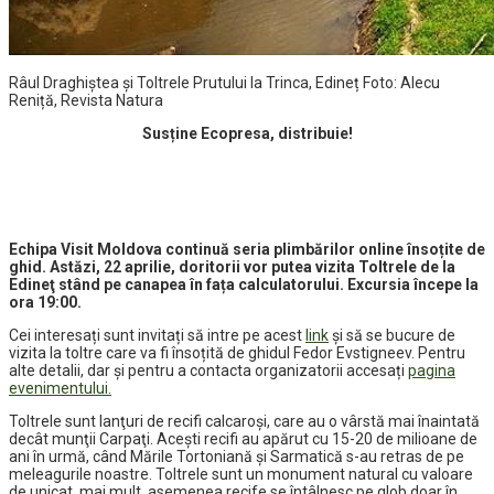
Râul Draghiștea și Toltrele Prutului la Trinca, Edineț Foto: Alecu
Reniță, Revista Natura
Susține Ecopresa, distribuie!
Echipa Visit Moldova continuă seria plimbărilor online însoțite de
ghid. Astăzi, 22 aprilie, doritorii vor putea vizita Toltrele de la
Edineţ stând pe canapea în fața calculatorului. Excursia începe la
ora 19:00.
Cei interesați sunt invitați să intre pe acest
link
și să se bucure de
vizita la toltre care va fi însoțită de ghidul Fedor Evstigneev. Pentru
alte detalii, dar și pentru a contacta organizatorii accesați
pagina
evenimentului.
Toltrele sunt lanţuri de recifi calcaroși, care au o vârstă mai înaintată
decât munţii Carpaţi. Acești recifi au apărut cu 15-20 de milioane de
ani în urmă, când Mările Tortoniană și Sarmatică s-au retras de pe
meleagurile noastre. Toltrele sunt un monument natural cu valoare
de unicat, mai mult, asemenea recife se întâlnesc pe glob doar în