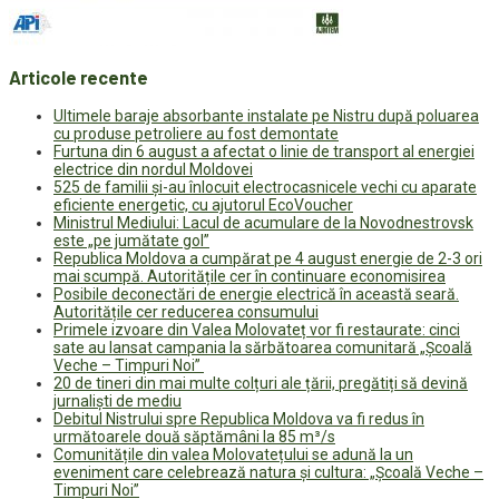
Articole recente
Ultimele baraje absorbante instalate pe Nistru după poluarea
cu produse petroliere au fost demontate
Furtuna din 6 august a afectat o linie de transport al energiei
electrice din nordul Moldovei
525 de familii și-au înlocuit electrocasnicele vechi cu aparate
eficiente energetic, cu ajutorul EcoVoucher
Ministrul Mediului: Lacul de acumulare de la Novodnestrovsk
este „pe jumătate gol”
Republica Moldova a cumpărat pe 4 august energie de 2-3 ori
mai scumpă. Autoritățile cer în continuare economisirea
Posibile deconectări de energie electrică în această seară.
Autoritățile cer reducerea consumului
Primele izvoare din Valea Molovateț vor fi restaurate: cinci
sate au lansat campania la sărbătoarea comunitară „Școală
Veche – Timpuri Noi”
20 de tineri din mai multe colțuri ale țării, pregătiți să devină
jurnaliști de mediu
Debitul Nistrului spre Republica Moldova va fi redus în
următoarele două săptămâni la 85 m³/s
Comunitățile din valea Molovatețului se adună la un
eveniment care celebrează natura și cultura: „Școală Veche –
Timpuri Noi”