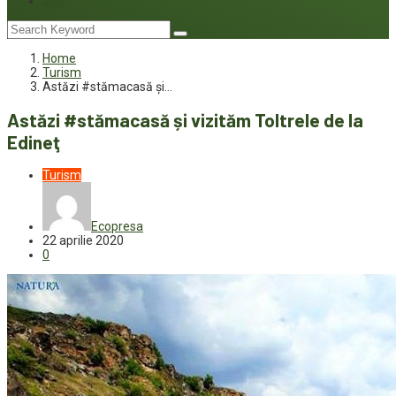
Joc
Home
Turism
Astăzi #stămacasă și…
Astăzi #stămacasă și vizităm Toltrele de la
Edineţ
Turism
Ecopresa
22 aprilie 2020
0