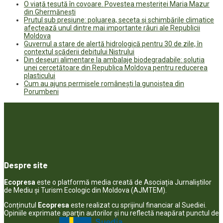
O viață țesută în covoare. Povestea meșteriței Maria Mazur
din Ghermănești
Prutul sub presiune: poluarea, seceta și schimbările climatice
afectează unul dintre mai importante râuri ale Republicii
Moldova
Guvernul a stare de alertă hidrologică pentru 30 de zile, în
contextul scăderii debitului Nistrului
Din deșeuri alimentare la ambalaje biodegradabile: soluția
unei cercetătoare din Republica Moldova pentru reducerea
plasticului
Cum au ajuns permisele românești la gunoiștea din
Porumbeni
Despre site
Ecopresa
este o platformă media creată de Asociația Jurnaliștilor
de Mediu și Turism Ecologic din Moldova (AJMTEM).
Conținutul
Ecopresa
este realizat cu sprijinul financiar al Suediei.
Opiniile exprimate aparţin autorilor şi nu reflectă neapărat punctul de