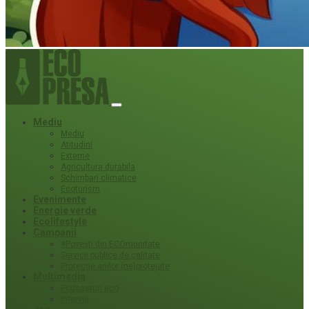
Mediu
Mediu
Atitudini
Externe
Agricultura durabila
Schimbari climatice
Ecoturism
Evenimente
Energie verde
Ecolifestyle
Campanii
#Povești din ECOmunitate
Servicii publice de calitate
Protecție ariilor (ne)protejate
Multimedia
Podcasturi eco
Interviu