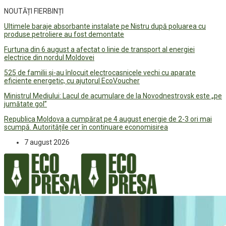
NOUTĂȚI FIERBINȚI
Ultimele baraje absorbante instalate pe Nistru după poluarea cu
produse petroliere au fost demontate
Furtuna din 6 august a afectat o linie de transport al energiei
electrice din nordul Moldovei
525 de familii și-au înlocuit electrocasnicele vechi cu aparate
eficiente energetic, cu ajutorul EcoVoucher
Ministrul Mediului: Lacul de acumulare de la Novodnestrovsk este „pe
jumătate gol”
Republica Moldova a cumpărat pe 4 august energie de 2-3 ori mai
scumpă. Autoritățile cer în continuare economisirea
7 august 2026