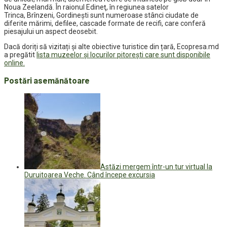
Noua Zeelandă. În raionul Edineţ, în regiunea satelor
Trinca, Brînzeni, Gordinești sunt numeroase stânci ciudate de
diferite mărimi, defilee, cascade formate de recifi, care conferă
piesajului un aspect deosebit.
Dacă doriți să vizitați și alte obiective turistice din țară, Ecopresa.md
a pregătit
lista muzeelor și locurilor pitorești care sunt disponibile
online.
Postări asemănătoare
Astăzi mergem într-un tur virtual la
Duruitoarea Veche. Când începe excursia