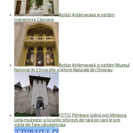
Astăzi #stămacasă și vizităm
mănăstirea Căpriana
Astăzi #stămacasă și vizităm Muzeul
Național de Etnografie și Istorie Naturală din Chișinău
FOTO/ Plimbare online prin Moldova.
Lista muzeelor și locurilor pitorești din țară pe care le poți
vizita din fața calculatorului