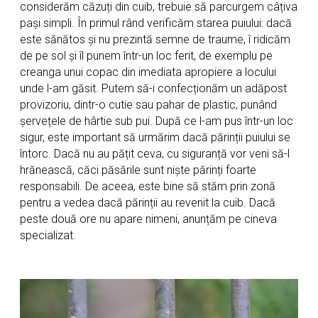
considerăm căzuți din cuib, trebuie să parcurgem câțiva
pași simpli. În primul rând verificăm starea puiului: dacă
este sănătos și nu prezintă semne de traume, î ridicăm
de pe sol și îl punem într-un loc ferit, de exemplu pe
creanga unui copac din imediata apropiere a locului
unde l-am găsit. Putem să-i confecționăm un adăpost
provizoriu, dintr-o cutie sau pahar de plastic, punând
șervețele de hârtie sub pui. După ce l-am pus într-un loc
sigur, este important să urmărim dacă părinții puiului se
întorc. Dacă nu au pățit ceva, cu siguranță vor veni să-l
hrănească, căci păsările sunt niște părinți foarte
responsabili. De aceea, este bine să stăm prin zonă
pentru a vedea dacă părinții au revenit la cuib. Dacă
peste două ore nu apare nimeni, anunțăm pe cineva
specializat.