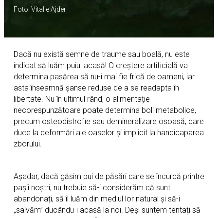
Foto: Vitalie Ajder
Dacă nu există semne de traume sau boală, nu este
indicat să luăm puiul acasă! O creștere artificială va
determina pasărea să nu-i mai fie frică de oameni, iar
asta înseamnă șanse reduse de a se readapta în
libertate. Nu în ultimul rând, o alimentație
necorespunzătoare poate determina boli metabolice,
precum osteodistrofie sau demineralizare osoasă, care
duce la deformări ale oaselor și implicit la handicaparea
zborului.
Așadar, dacă găsim pui de păsări care se încurcă printre
pașii noștri, nu trebuie să-i considerăm că sunt
abandonați, să îi luăm din mediul lor natural și să-i
„salvăm” ducându-i acasă la noi. Deși suntem tentați să