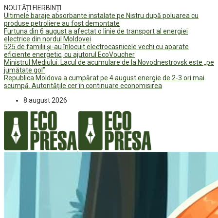
NOUTĂȚI FIERBINȚI
Ultimele baraje absorbante instalate pe Nistru după poluarea cu
produse petroliere au fost demontate
Furtuna din 6 august a afectat o linie de transport al energiei
electrice din nordul Moldovei
525 de familii și-au înlocuit electrocasnicele vechi cu aparate
eficiente energetic, cu ajutorul EcoVoucher
Ministrul Mediului: Lacul de acumulare de la Novodnestrovsk este „pe
jumătate gol”
Republica Moldova a cumpărat pe 4 august energie de 2-3 ori mai
scumpă. Autoritățile cer în continuare economisirea
8 august 2026