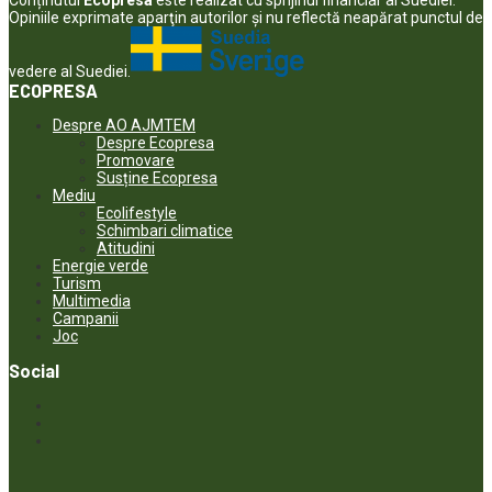
Conținutul
Ecopresa
este realizat cu sprijinul financiar al Suediei.
Opiniile exprimate aparţin autorilor şi nu reflectă neapărat punctul de
vedere al Suediei.
ECOPRESA
Despre AO AJMTEM
Despre Ecopresa
Promovare
Susține Ecopresa
Mediu
Ecolifestyle
Schimbari climatice
Atitudini
Energie verde
Turism
Multimedia
Campanii
Joc
Social