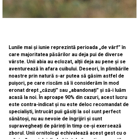
Lunile mai și iunie reprezintă perioada „de vârf” în
care majoritatea păsărilor au deja pui de diverse
vârste. Unii abia au eclozat, alții deja au pene și se
aventurează în afara cuibului. Deseori, în plimbările
noastre prin natură s-ar putea să găsim astfel de
puișori, pe care riscăm să îi considerăm în mod
eronat drept „căzuți” sau „abandonați” și să-i luăm
acasă la noi. În aproape 90% din cazuri, acest lucru
este contra-indicat și nu este deloc recomandat de
specialiști, întrucât puii găsiți la sol sunt perfect
sănătoși, nu au nevoie de îngrijiri și sunt
supravegheați de părinți în timp ce-și exersează
zborul. Unii ornitologi echivalează acest gest cu o