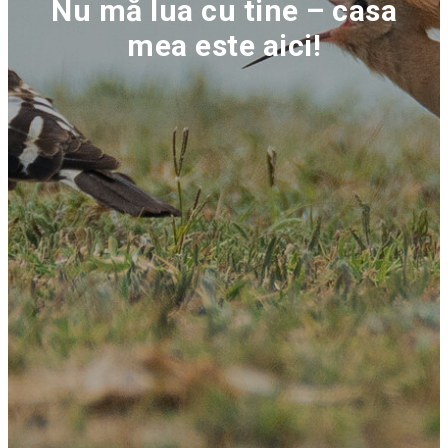
Nu mă lua cu tine – casa
mea este aici!