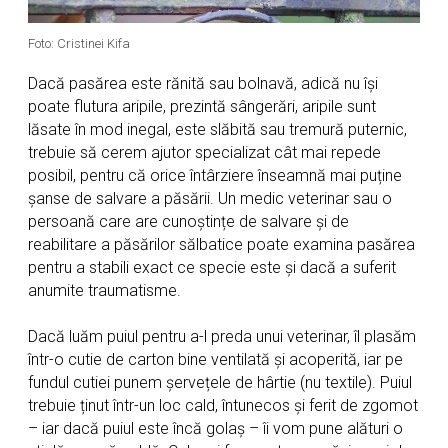
Foto: Cristinei Kifa
Dacă pasărea este rănită sau bolnavă, adică nu își
poate flutura aripile, prezintă sângerări, aripile sunt
lăsate în mod inegal, este slăbită sau tremură puternic,
trebuie să cerem ajutor specializat cât mai repede
posibil, pentru că orice întârziere înseamnă mai puține
șanse de salvare a păsării. Un medic veterinar sau o
persoană care are cunoștințe de salvare și de
reabilitare a păsărilor sălbatice poate examina pasărea
pentru a stabili exact ce specie este și dacă a suferit
anumite traumatisme.
Dacă luăm puiul pentru a-l preda unui veterinar, îl plasăm
într-o cutie de carton bine ventilată și acoperită, iar pe
fundul cutiei punem șervețele de hârtie (nu textile). Puiul
trebuie ținut într-un loc cald, întunecos și ferit de zgomot
– iar dacă puiul este încă golaș – îi vom pune alături o