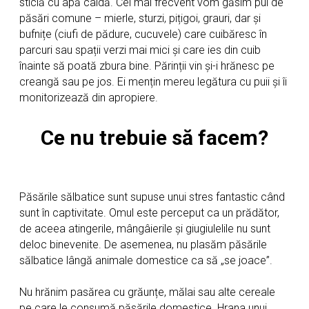
sticlă cu apă caldă. Cel mai frecvent vom găsim pui de
păsări comune – mierle, sturzi, pițigoi, grauri, dar și
bufnițe (ciufi de pădure, cucuvele) care cuibăresc în
parcuri sau spații verzi mai mici și care ies din cuib
înainte să poată zbura bine. Părinții vin și-i hrănesc pe
creangă sau pe jos. Ei mențin mereu legătura cu puii și îi
monitorizează din apropiere.
Ce nu trebuie să facem?
Păsările sălbatice sunt supuse unui stres fantastic când
sunt în captivitate. Omul este perceput ca un prădător,
de aceea atingerile, mângâierile și giugiulelile nu sunt
deloc binevenite. De asemenea, nu plasăm păsările
sălbatice lângă animale domestice ca să „se joace”.
Nu hrănim pasărea cu grăunțe, mălai sau alte cereale
pe care le consumă păsările domestice. Hrana unui