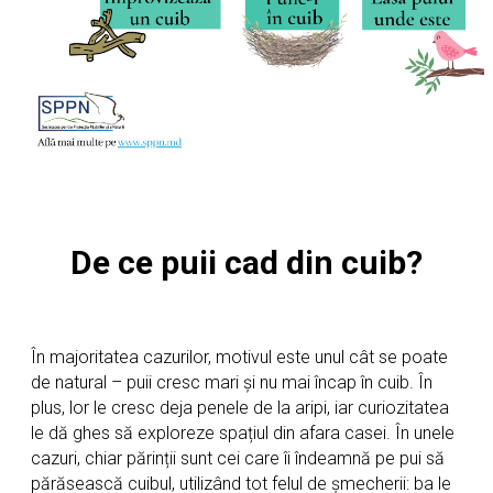
De ce puii cad din cuib?
În majoritatea cazurilor, motivul este unul cât se poate
de natural – puii cresc mari și nu mai încap în cuib. În
plus, lor le cresc deja penele de la aripi, iar curiozitatea
le dă ghes să exploreze spațiul din afara casei. În unele
cazuri, chiar părinții sunt cei care îi îndeamnă pe pui să
părăsească cuibul, utilizând tot felul de șmecherii: ba le