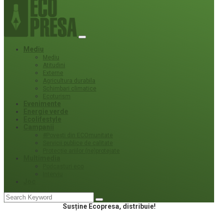
Mediu
Mediu
Atitudini
Externe
Agricultura durabila
Schimbari climatice
Ecoturism
Evenimente
Energie verde
Ecolifestyle
Campanii
#Povești din ECOmunitate
Servicii publice de calitate
Protecție ariilor (ne)protejate
Multimedia
Podcasturi eco
Interviu
Joc
Susține Ecopresa, distribuie!