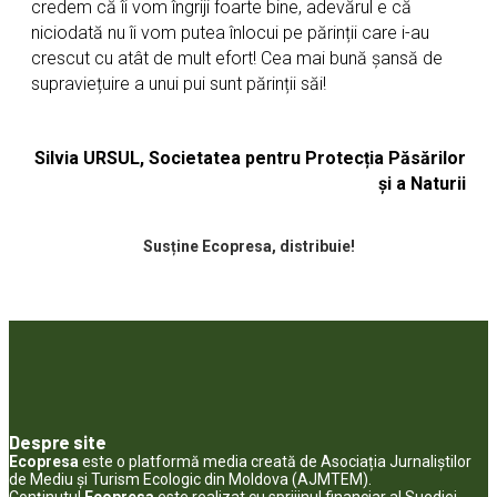
credem că îi vom îngriji foarte bine, adevărul e că
niciodată nu îi vom putea înlocui pe părinții care i-au
crescut cu atât de mult efort! Cea mai bună șansă de
supraviețuire a unui pui sunt părinții săi!
Silvia URSUL, Societatea pentru Protecția Păsărilor
și a Naturii
Susține Ecopresa, distribuie!
Despre site
Ecopresa
este o platformă media creată de Asociația Jurnaliștilor
de Mediu și Turism Ecologic din Moldova (AJMTEM).