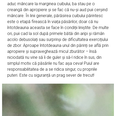
aduc mâncare la marginea cuibului, ba stau pe o
creangă din apropiere și se fac că nu-și aud puii cerșind
mâncare. În linii generale, părăsirea cuibului părintesc
este o etapă firească în viața păsărilor, doar că nu
întotdeauna aceasta se face în condiții liniștite. De multe
ori, puii cad la sol după primele bătăi din aripi și rămân
acolo debusolați sau surprinși de dificultatea exercițiului
de zbor. Aproape întotdeauna unul din părinți se află prin
apropiere și supraveghează micul zburător – însă
niciodată nu vine să îi de guler și să-l ridice în sus, din
simplul motiv că păsările nu fac așa ceva! Puiul are
responsabilitatea de a se ridica singur, cu propriile
puteri. Este cu siguranță un prag sever de trecut!