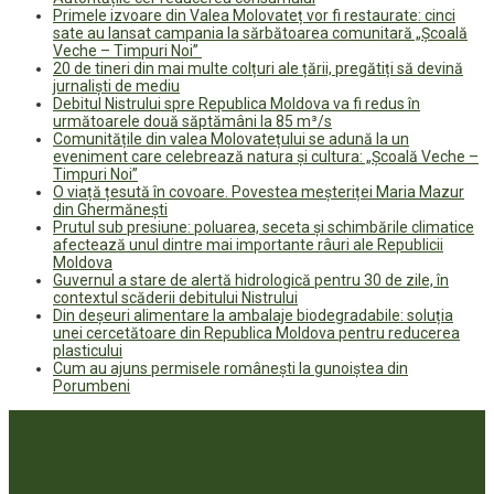
Primele izvoare din Valea Molovateț vor fi restaurate: cinci
sate au lansat campania la sărbătoarea comunitară „Școală
Veche – Timpuri Noi”
20 de tineri din mai multe colțuri ale țării, pregătiți să devină
jurnaliști de mediu
Debitul Nistrului spre Republica Moldova va fi redus în
următoarele două săptămâni la 85 m³/s
Comunitățile din valea Molovatețului se adună la un
eveniment care celebrează natura și cultura: „Școală Veche –
Timpuri Noi”
O viață țesută în covoare. Povestea meșteriței Maria Mazur
din Ghermănești
Prutul sub presiune: poluarea, seceta și schimbările climatice
afectează unul dintre mai importante râuri ale Republicii
Moldova
Guvernul a stare de alertă hidrologică pentru 30 de zile, în
contextul scăderii debitului Nistrului
Din deșeuri alimentare la ambalaje biodegradabile: soluția
unei cercetătoare din Republica Moldova pentru reducerea
plasticului
Cum au ajuns permisele românești la gunoiștea din
Porumbeni