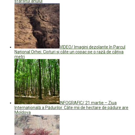
sfârșitul anului
VIDEO/ Imagini dezolante în Parcul
Național Orhei. Cioturi și câte un copac pe o rază de câțiva
metri
INFOGRAFIC/ 21 martie – Ziua
Internațională a Pădurilor. Câte mii de hectare de pădure are
Moldova