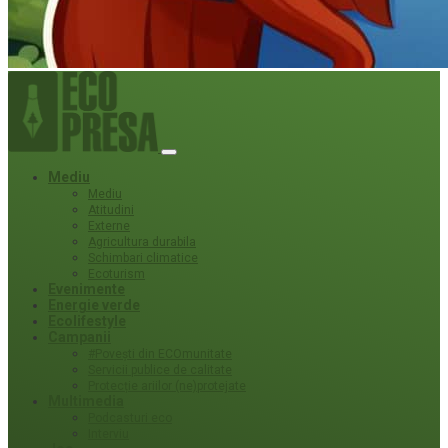
Mediu
Mediu
Atitudini
Externe
Agricultura durabila
Schimbari climatice
Ecoturism
Evenimente
Energie verde
Ecolifestyle
Campanii
#Povești din ECOmunitate
Servicii publice de calitate
Protecție ariilor (ne)protejate
Multimedia
Podcasturi eco
Interviu