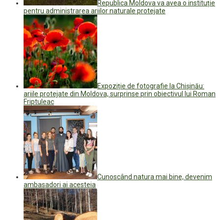
Republica Moldova va avea o instituție
pentru administrarea ariilor naturale protejate
Expoziție de fotografie la Chișinău:
ariile protejate din Moldova, surprinse prin obiectivul lui Roman
Friptuleac
Cunoscând natura mai bine, devenim
ambasadori ai acesteia