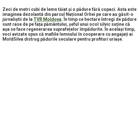
Zeci de metri cubi de lemn tăiat și o pădure fără copaci. Asta este
imaginea dezolantă din parcul Național Orhei pe care au găsit-o
jurnaliștii de la
TVR Moldova
. În timp ce hectare întregi de pădure
sunt rase de pe fața pământului, șeful unui ocol silvic suține că
așa se face regenerarea suprafețelor împădurite. În același timp,
voci avizate spun că mafiile lemnului în cooperare cu angajați ai
MoldSilva distrug pădurile seculare pentru profituri uriașe.