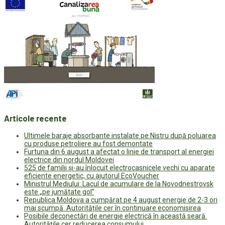
Articole recente
Ultimele baraje absorbante instalate pe Nistru după poluarea
cu produse petroliere au fost demontate
Furtuna din 6 august a afectat o linie de transport al energiei
electrice din nordul Moldovei
525 de familii și-au înlocuit electrocasnicele vechi cu aparate
eficiente energetic, cu ajutorul EcoVoucher
Ministrul Mediului: Lacul de acumulare de la Novodnestrovsk
este „pe jumătate gol”
Republica Moldova a cumpărat pe 4 august energie de 2-3 ori
mai scumpă. Autoritățile cer în continuare economisirea
Posibile deconectări de energie electrică în această seară.
Autoritățile cer reducerea consumului