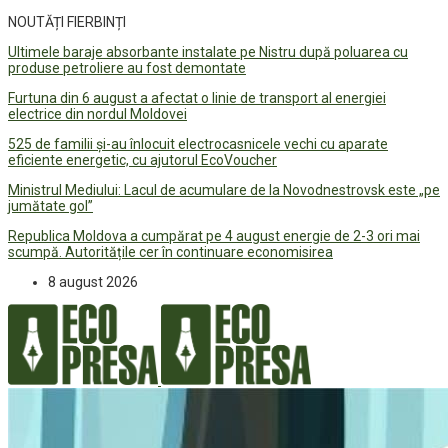
NOUTĂȚI FIERBINȚI
Ultimele baraje absorbante instalate pe Nistru după poluarea cu
produse petroliere au fost demontate
Furtuna din 6 august a afectat o linie de transport al energiei
electrice din nordul Moldovei
525 de familii și-au înlocuit electrocasnicele vechi cu aparate
eficiente energetic, cu ajutorul EcoVoucher
Ministrul Mediului: Lacul de acumulare de la Novodnestrovsk este „pe
jumătate gol”
Republica Moldova a cumpărat pe 4 august energie de 2-3 ori mai
scumpă. Autoritățile cer în continuare economisirea
8 august 2026