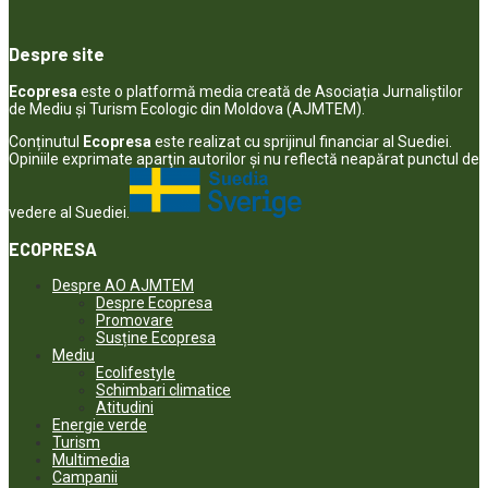
Despre site
Ecopresa
este o platformă media creată de Asociația Jurnaliștilor
de Mediu și Turism Ecologic din Moldova (AJMTEM).
Conținutul
Ecopresa
este realizat cu sprijinul financiar al Suediei.
Opiniile exprimate aparţin autorilor şi nu reflectă neapărat punctul de
vedere al Suediei.
ECOPRESA
Despre AO AJMTEM
Despre Ecopresa
Promovare
Susține Ecopresa
Mediu
Ecolifestyle
Schimbari climatice
Atitudini
Energie verde
Turism
Multimedia
Campanii