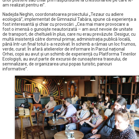
unor postere sau chiar prin răspunsurile la chestionarele pe care le-
am realizat pentru ei”.
Nadejda Neghin, coordonatoarea proiectului „Tezaur cu adiere
ecologică”, implementat de Gimnaziul Tabăra, spune că experiența a
fost interesantă și chiar cu provocări. „Cea mai mare provocare a
fost o imensă o gunoiște neautorizată – am avut nevoie de unitate
de transport, de cheltuieli în plus, care nu erau prevăzute. Desigur, cu
multă insistență către domnul primar, administrația publică locală,
până într-un final totul s-a rezolvat. În schimb a rămas un loc frumos,
verde, curat. În afară atelierelor de informare în Parcul național
Orhei, copii au avut și un schimb de experiență cu Platforma Tinerilor
Ecologiști, au avut parte de excursii de cunoașterea traseului, de
semnalizare, de organizarea unui popas turistic, panouri
informative”.