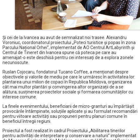
Și cei de la Ivancea au avut de semnalizat noi trasee. Alexandru
Voroniuc, coordonatorul proiectului „Poteci turistice și popas în zona
Parcului Național Orhei”, implementat de AO Centrul ArtLabyrinth și
Centrul de Tineret din Ivancea spune că poteca pe care au
amenajat-o este deschisă pentru cei interesați de a explora zonele
necunoscute.
Ruslan Cojocaru, fondatorul Tucano Coffee, a menționat despre
obiectivele și valorile de mediu pe care le urmăresc în activitatea lor:
plantarea unui milion de copaci în Republica Moldova, organizarea
cât mai multor plantări și convingerea altor organizații de a se
alătura; susținerea proiectelor sociale și formarea comunităților cu
interese comune.
La finele evenimentului, beneficiarii de micro-granturi au împărtășit
provocările întâmpinate, soluțiile aplicate și au formulat recomandări
pentru viitoare activități sau propuneri pentru planuri comune în
beneficiul întregii regiuni.
Proiectul a fost realizat în cadrul Proiectului „Abilitarea tinerilor
pentru activități de interpretare și conservare a naturii” implementat