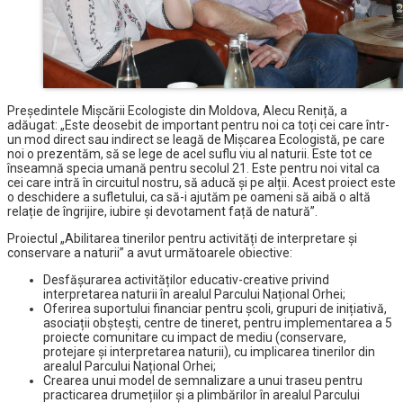
Președintele Mișcării Ecologiste din Moldova, Alecu Reniță, a
adăugat: „Este deosebit de important pentru noi ca toți cei care într-
un mod direct sau indirect se leagă de Mișcarea Ecologistă, pe care
noi o prezentăm, să se lege de acel suflu viu al naturii. Este tot ce
înseamnă specia umană pentru secolul 21. Este pentru noi vital ca
cei care intră în circuitul nostru, să aducă și pe alții. Acest proiect este
o deschidere a sufletului, ca să-i ajutăm pe oameni să aibă o altă
relație de îngrijire, iubire și devotament față de natură”.
Proiectul „Abilitarea tinerilor pentru activități de interpretare și
conservare a naturii” a avut următoarele obiective:
Desfășurarea activităților educativ-creative privind
interpretarea naturii în arealul Parcului Național Orhei;
Oferirea suportului financiar pentru școli, grupuri de inițiativă,
asociații obștești, centre de tineret, pentru implementarea a 5
proiecte comunitare cu impact de mediu (conservare,
protejare și interpretarea naturii), cu implicarea tinerilor din
arealul Parcului Național Orhei;
Crearea unui model de semnalizare a unui traseu pentru
practicarea drumețiilor și a plimbărilor în arealul Parcului