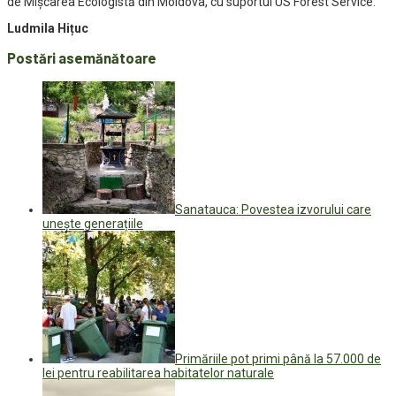
de Mișcarea Ecologistă din Moldova, cu suportul US Forest Service.
Ludmila Hițuc
Postări asemănătoare
Sanatauca: Povestea izvorului care
unește generațiile
Primăriile pot primi până la 57.000 de
lei pentru reabilitarea habitatelor naturale