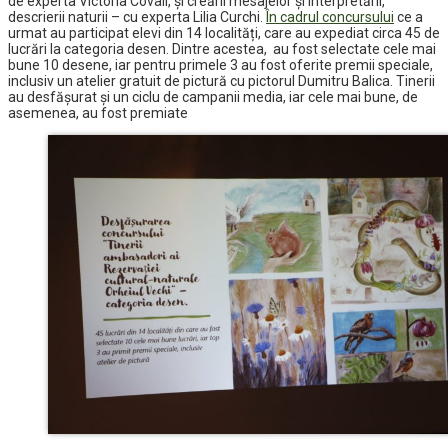
de experta Victoria Covali, și creării mesajelor și interpretării,
descrierii naturii – cu experta Lilia Curchi.
În cadrul concursului
ce a
urmat au participat elevi din 14 localități, care au expediat circa 45 de
lucrări la categoria desen. Dintre acestea, au fost selectate cele mai
bune 10 desene, iar pentru primele 3 au fost oferite premii speciale,
inclusiv un atelier gratuit de pictură cu pictorul Dumitru Balica. Tinerii
au desfășurat și un ciclu de campanii media, iar cele mai bune, de
asemenea, au fost premiate