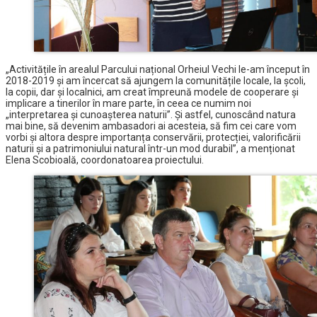
„Activitățile în arealul Parcului național Orheiul Vechi le-am început în
2018-2019 și am încercat să ajungem la comunitățile locale, la școli,
la copii, dar și localnici, am creat împreună modele de cooperare și
implicare a tinerilor în mare parte, în ceea ce numim noi
„interpretarea și cunoașterea naturii”. Și astfel, cunoscând natura
mai bine, să devenim ambasadori ai acesteia, să fim cei care vom
vorbi și altora despre importanța conservării, protecției, valorificării
naturii și a patrimoniului natural într-un mod durabil”, a menționat
Elena Scobioală, coordonatoarea proiectului.