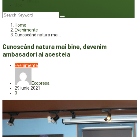
Interviu
Joc
Home
Evenimente
Cunoscând natura mai…
Cunoscând natura mai bine, devenim
ambasadori ai acesteia
Evenimente
Ecopresa
29 iunie 2021
0