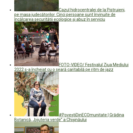
Cazul hidrocentralei de la Pistruieni,
pe masa judecătorilor. Cinci persoane sunt învinuite de
încălcarea securității ecologice și abuz în serviciu
FOTO-VIDEO/ Festivalul Ziua Mediului
2022 s-a încheiat cu o seară caritabilă pe ritm de jazz
#PoveștiDinECOmunitate | Grădina
Botanică, „bijuteria verde” a Chișinăului