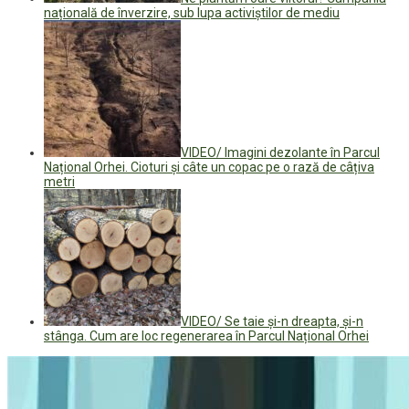
națională de înverzire, sub lupa activiștilor de mediu
VIDEO/ Imagini dezolante în Parcul
Național Orhei. Cioturi și câte un copac pe o rază de câțiva
metri
VIDEO/ Se taie și-n dreapta, și-n
stânga. Cum are loc regenerarea în Parcul Național Orhei