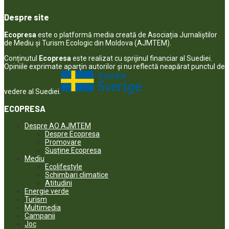
Despre site
Ecopresa
este o platformă media creată de Asociația Jurnaliștilor
de Mediu și Turism Ecologic din Moldova (AJMTEM).
Conținutul
Ecopresa
este realizat cu sprijinul financiar al Suediei.
Opiniile exprimate aparţin autorilor şi nu reflectă neapărat punctul de
vedere al Suediei.
ECOPRESA
Despre AO AJMTEM
Despre Ecopresa
Promovare
Susține Ecopresa
Mediu
Ecolifestyle
Schimbari climatice
Atitudini
Energie verde
Turism
Multimedia
Campanii
Joc