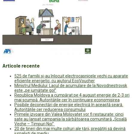
Articole recente
525 de familii și-au înlocuit electrocasnicele vechi cu aparate
eficiente energetic, cu ajutorul EcoVoucher
Ministrul Mediului: Lacul de acumulare de la Novodnestrovsk
este „pe jumătate gol”
Republica Moldova a cumpărat pe 4 august energie de 2-3 ori
mai scumpă. Autoritățile cer în continuare economisirea
Posibile deconectări de energie electrică în această seară.
Autoritățile cer reducerea consumului
Primele izvoare din Valea Molovateț vor fi restaurate: cinci
sate au lansat campania la sărbătoarea comunitară „Școală
Veche – Timpuri Noi”
20 de tineri din mai multe colțuri ale țării, pregătiți să devină
jurnaliști de mediu