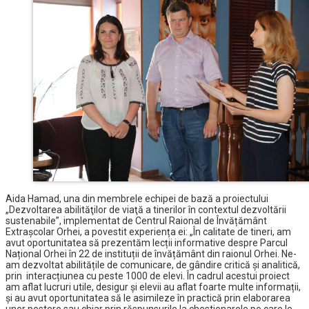
Aida Hamad, una din membrele echipei de bază a proiectului
„Dezvoltarea abilităţilor de viaţă a tinerilor în contextul dezvoltării
sustenabile”, implementat de Centrul Raional de Învățământ
Extrașcolar Orhei, a povestit experiența ei: „În calitate de tineri, am
avut oportunitatea să prezentăm lecții informative despre Parcul
Național Orhei în 22 de instituții de învățământ din raionul Orhei. Ne-
am dezvoltat abilitățile de comunicare, de gândire critică și analitică,
prin interacțiunea cu peste 1000 de elevi. În cadrul acestui proiect
am aflat lucruri utile, desigur și elevii au aflat foarte multe informații,
și au avut oportunitatea să le asimileze în practică prin elaborarea