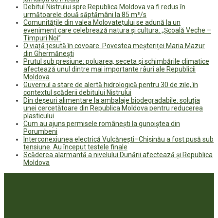
Debitul Nistrului spre Republica Moldova va fi redus în
următoarele două săptămâni la 85 m³/s
Comunitățile din valea Molovatețului se adună la un
eveniment care celebrează natura și cultura: „Școală Veche –
Timpuri Noi”
O viață țesută în covoare. Povestea meșteriței Maria Mazur
din Ghermănești
Prutul sub presiune: poluarea, seceta și schimbările climatice
afectează unul dintre mai importante râuri ale Republicii
Moldova
Guvernul a stare de alertă hidrologică pentru 30 de zile, în
contextul scăderii debitului Nistrului
Din deșeuri alimentare la ambalaje biodegradabile: soluția
unei cercetătoare din Republica Moldova pentru reducerea
plasticului
Cum au ajuns permisele românești la gunoiștea din
Porumbeni
Interconexiunea electrică Vulcănești–Chișinău a fost pusă sub
tensiune. Au început testele finale
Scăderea alarmantă a nivelului Dunării afectează și Republica
Moldova