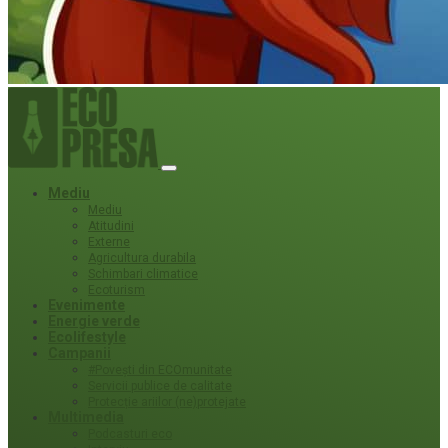
Mediu
Mediu
Atitudini
Externe
Agricultura durabila
Schimbari climatice
Ecoturism
Evenimente
Energie verde
Ecolifestyle
Campanii
#Povești din ECOmunitate
Servicii publice de calitate
Protecție ariilor (ne)protejate
Multimedia
Podcasturi eco