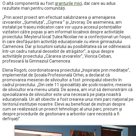
O altă componentă au fost
granturile mici,
dar care au adus
rezultate mari pentru comunități.
„Prin acest proiect am efectuat salubrizarea și amenajarea
izvoarelor ,,Șumeluța”, „Cișmea ” și „Izvoraș. De asemenea, am
instalat pe traseu indicatori care vor ușura accesul potențialilor
vizitatori către popas și am informat localnicii despre activitățile
proiectului. Meșterul local Țulea Nicolae ne-a confecționat un foișor,
în care desfășurăm activități educaționale cu elevii gimnaziului
Camencea. Dar și locuitorii satului au posibilitatea să se odihnească
într-un cadru natural deosebit de atrăgător”, a spus despre
activitățile proiectului „Cărarea izvoarelor”, Viorica Ceban,
profesoară la Gimnaziul Camencea.
Elena Rogoti, coordonatoarea proiectului „Inspirație prin meditație”,
implementat de Școala Profesională Orhei, a declarat că
promovarea meseriei de silvicultor a fost principalul obiectiv în
cadrul proiectului. „Din cele 11 specialități ale școlii noastre, meseria
de silvicultor era mereu uitată. De aceea, am vrut să demonstrăm că
specializarea de silvicultor este una necesară pe piața noastră
educațională. Un alt obiectiv a fost crearea unui mini parc național pe
teritoriul instituției noastre. Elevii au beneficiat de instruiri despre
cum se realizează un proiect tehnologic al unui parc, precum și
despre procedurile de gestionare a arborilor care necesită a fi
defrișați”.