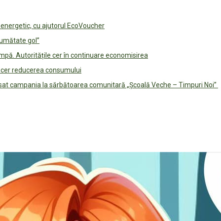
e energetic, cu ajutorul EcoVoucher
jumătate gol”
pă. Autoritățile cer în continuare economisirea
le cer reducerea consumului
lansat campania la sărbătoarea comunitară „Școală Veche – Timpuri Noi”