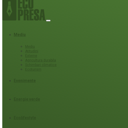
Mediu
Mediu
Atitudini
Externe
Agricultura durabila
Schimbari climatice
Ecoturism
Evenimente
Energie verde
Ecolifestyle