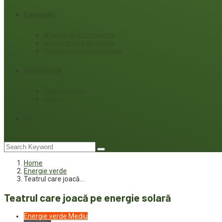
Campanii
#Povești din ECOmunitate
Servicii publice de calitate
Protecție ariilor (ne)protejate
Multimedia
Podcasturi eco
Interviu
Joc
Home
Energie verde
Teatrul care joacă…
Teatrul care joacă pe energie solară
Energie verde
Mediu