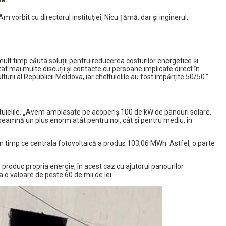
 vorbit cu directorul instituției, Nicu Țărnă, dar și inginerul,
 mult timp căuta soluții pentru reducerea costurilor energetice și
stat mai multe discuții și contacte cu persoane implicate direct în
rii al Republicii Moldova, iar cheltuielile au fost împărțite 50/50.”
uielile.
„
Avem amplasate pe acoperiș 100 de kW de panouri solare.
seamnă un plus enorm atât pentru noi, cât și pentru mediu, în
în timp ce centrala fotovoltaică a produs 103,06 MWh. Astfel, o parte
 produc propria energie, în acest caz cu ajutorul panourilor
a o valoare de peste 60 de mii de lei.