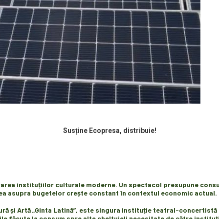
Susține Ecopresa, distribuie!
onarea instituțiilor culturale moderne. Un spectacol presupune consu
nea asupra bugetelor crește constant în contextul economic actual.
ă și Artă „Ginta Latină”, e
ste singur
a instituție teatral-concertistă
le făcute la consum
spre alte cheltuieli necesitate de către instituț