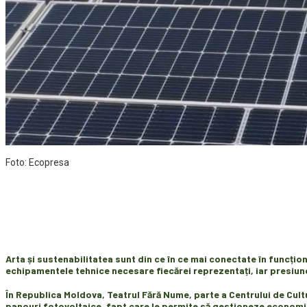
Foto: Ecopresa
Arta și sustenabilitatea sunt din ce în ce mai conectate în funcți
echipamentele tehnice necesare fiecărei reprezentați, iar presiu
În Republica Moldova, Teatrul Fără Nume, parte a Centrului de Cultur
panouri fotovoltaice
,
fapt care le permite să gestioneze
economii