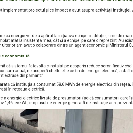
mplementat proiectul și ce impact a avut asupra activității instituției. Am
e cu energie verde a apărut la inițiativa echipei instituției, care de mai
tâmplat atât la insistența mea, cât și a echipei pe care o reprezint. Au exi
ulterior am avut o colaborare dintre un agent economic și Ministerul Cultu
ie economisită
irmă că sistemul fotovoltaic instalat pe acoperiș reduce semnificativ chelt
nsum anual, ne acoperă cheltuielile ce țin de energie electrică, asta în
unt extrase din pământ.”
 arată că instituția a consumat 58,6 MWh de energie electrică din rețea, 
ată în rețeaua electrică.
 a energiei electrice livrate de prosumatori (adică consumatorii care își
tiv 1,46 lei/kWh, surplusul de energie generată de instituție ar reprezent