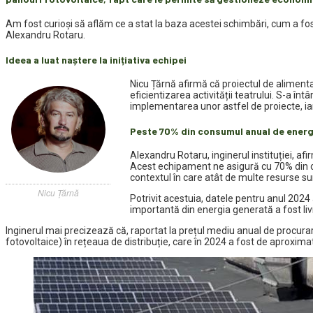
Am fost curioși să aflăm ce a stat la baza acestei schimbări, cum a fost i
Alexandru Rotaru.
Ideea a luat naștere la inițiativa echipei
Nicu Țărnă afirmă că proiectul de alimentar
eficientizarea activității teatrului. S-a în
implementarea unor astfel de proiecte, iar 
Peste 70% din consumul anual de energ
Alexandru Rotaru, inginerul instituției, af
Acest echipament ne asigură cu 70% din co
contextul în care atât de multe resurse s
Nicu Țărnă
Potrivit acestuia, datele pentru anul 2024
importantă din energia generată a fost livr
Inginerul mai precizează că, raportat la prețul mediu anual de procurare
fotovoltaice) în rețeaua de distribuție, care în 2024 a fost de aproxima