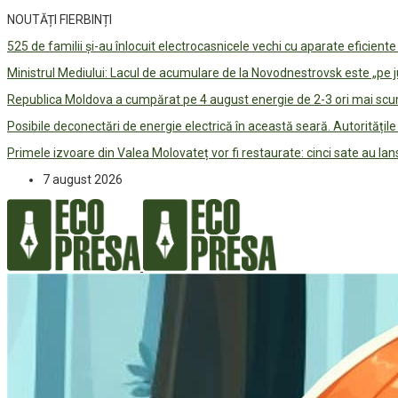
NOUTĂȚI FIERBINȚI
525 de familii și-au înlocuit electrocasnicele vechi cu aparate eficient
Ministrul Mediului: Lacul de acumulare de la Novodnestrovsk este „pe 
Republica Moldova a cumpărat pe 4 august energie de 2-3 ori mai scum
Posibile deconectări de energie electrică în această seară. Autorități
Primele izvoare din Valea Molovateț vor fi restaurate: cinci sate au 
7 august 2026