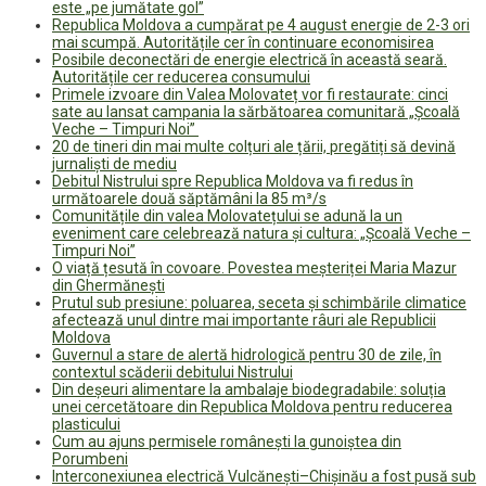
este „pe jumătate gol”
Republica Moldova a cumpărat pe 4 august energie de 2-3 ori
mai scumpă. Autoritățile cer în continuare economisirea
Posibile deconectări de energie electrică în această seară.
Autoritățile cer reducerea consumului
Primele izvoare din Valea Molovateț vor fi restaurate: cinci
sate au lansat campania la sărbătoarea comunitară „Școală
Veche – Timpuri Noi”
20 de tineri din mai multe colțuri ale țării, pregătiți să devină
jurnaliști de mediu
Debitul Nistrului spre Republica Moldova va fi redus în
următoarele două săptămâni la 85 m³/s
Comunitățile din valea Molovatețului se adună la un
eveniment care celebrează natura și cultura: „Școală Veche –
Timpuri Noi”
O viață țesută în covoare. Povestea meșteriței Maria Mazur
din Ghermănești
Prutul sub presiune: poluarea, seceta și schimbările climatice
afectează unul dintre mai importante râuri ale Republicii
Moldova
Guvernul a stare de alertă hidrologică pentru 30 de zile, în
contextul scăderii debitului Nistrului
Din deșeuri alimentare la ambalaje biodegradabile: soluția
unei cercetătoare din Republica Moldova pentru reducerea
plasticului
Cum au ajuns permisele românești la gunoiștea din
Porumbeni
Interconexiunea electrică Vulcănești–Chișinău a fost pusă sub