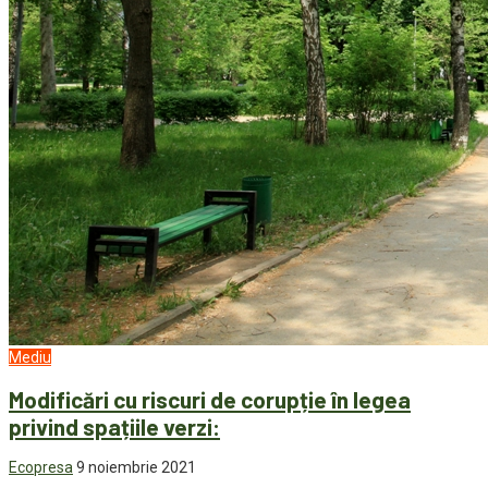
Mediu
Modificări cu riscuri de corupție în legea
privind spațiile verzi:
Ecopresa
9 noiembrie 2021