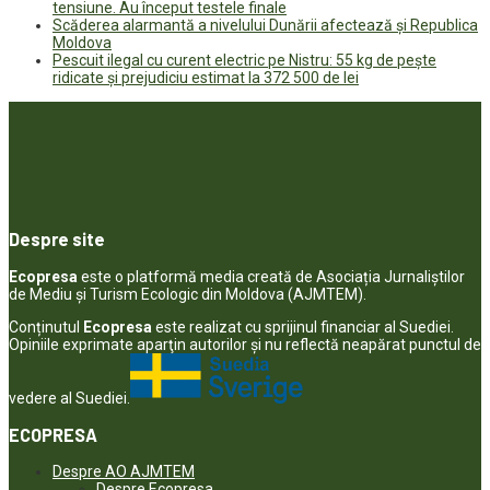
tensiune. Au început testele finale
Scăderea alarmantă a nivelului Dunării afectează și Republica
Moldova
Pescuit ilegal cu curent electric pe Nistru: 55 kg de pește
ridicate și prejudiciu estimat la 372 500 de lei
Despre site
Ecopresa
este o platformă media creată de Asociația Jurnaliștilor
de Mediu și Turism Ecologic din Moldova (AJMTEM).
Conținutul
Ecopresa
este realizat cu sprijinul financiar al Suediei.
Opiniile exprimate aparţin autorilor şi nu reflectă neapărat punctul de
vedere al Suediei.
ECOPRESA
Despre AO AJMTEM
Despre Ecopresa