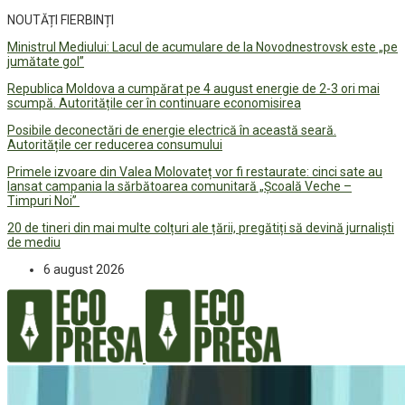
NOUTĂȚI FIERBINȚI
Ministrul Mediului: Lacul de acumulare de la Novodnestrovsk este „pe
jumătate gol”
Republica Moldova a cumpărat pe 4 august energie de 2-3 ori mai
scumpă. Autoritățile cer în continuare economisirea
Posibile deconectări de energie electrică în această seară.
Autoritățile cer reducerea consumului
Primele izvoare din Valea Molovateț vor fi restaurate: cinci sate au
lansat campania la sărbătoarea comunitară „Școală Veche –
Timpuri Noi”
20 de tineri din mai multe colțuri ale țării, pregătiți să devină jurnaliști
de mediu
6 august 2026