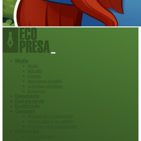
Mediu
Mediu
Atitudini
Externe
Agricultura durabila
Schimbari climatice
Ecoturism
Evenimente
Energie verde
Ecolifestyle
Campanii
#Povești din ECOmunitate
Servicii publice de calitate
Protecție ariilor (ne)protejate
Multimedia
Podcasturi eco