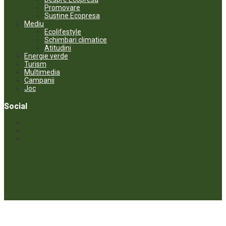
Promovare
Susține Ecopresa
Mediu
Ecolifestyle
Schimbari climatice
Atitudini
Energie verde
Turism
Multimedia
Campanii
Joc
Social
© ECOPRESA. All rights reserved *** Preluarea textelor care aparțin
www.ecopresa.md poate fi făcută doar cu indicarea sursei și link