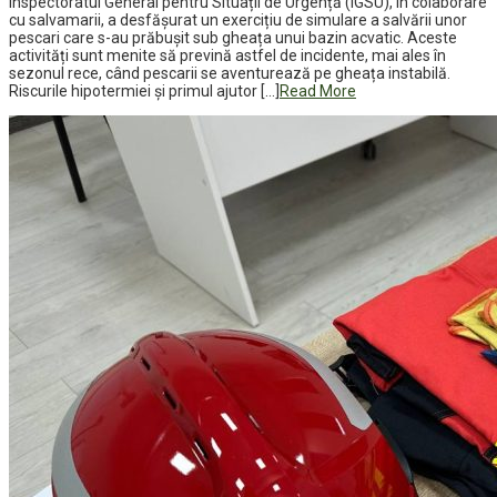
Inspectoratul General pentru Situații de Urgență (IGSU), în colaborare
cu salvamarii, a desfășurat un exercițiu de simulare a salvării unor
pescari care s-au prăbușit sub gheața unui bazin acvatic. Aceste
activități sunt menite să prevină astfel de incidente, mai ales în
sezonul rece, când pescarii se aventurează pe gheața instabilă.
Riscurile hipotermiei și primul ajutor […]
Read More