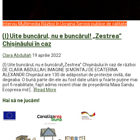
Interviu
Multimedia
Război în Ucraina
Servicii publice de calitate
(I) Uite buncărul, nu e buncărul! „Zestrea”
Chișinăului în caz
Clara Abdullah
19 aprilie 2022
(I) Uite buncărul, nu e buncărul!„Zestrea” Chișinăului în caz de război
DE CLARA ABDULLAH, IMAGINE ȘI MONTAJ DE ECATERINA
ALEXANDR Chișinăul are 130 de adăposturi de protecție civilă, dar
degeaba. O bună parte din ele au fost date uitării și foarte puține mai
pot fi reabilitate, fapt admis recent chiar de președinta Maia Sandu.
Ecopresa.md […]
Read More
Hai să ne jucăm!