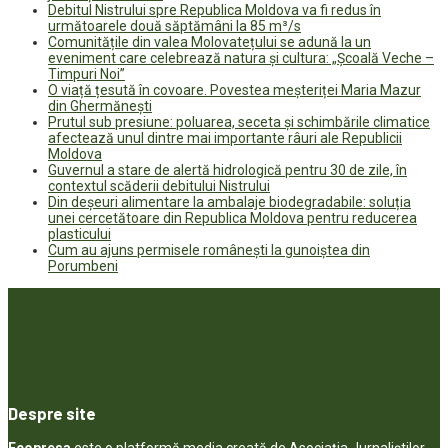
Debitul Nistrului spre Republica Moldova va fi redus în
următoarele două săptămâni la 85 m³/s
Comunitățile din valea Molovatețului se adună la un
eveniment care celebrează natura și cultura: „Școală Veche –
Timpuri Noi”
O viață țesută în covoare. Povestea meșteriței Maria Mazur
din Ghermănești
Prutul sub presiune: poluarea, seceta și schimbările climatice
afectează unul dintre mai importante râuri ale Republicii
Moldova
Guvernul a stare de alertă hidrologică pentru 30 de zile, în
contextul scăderii debitului Nistrului
Din deșeuri alimentare la ambalaje biodegradabile: soluția
unei cercetătoare din Republica Moldova pentru reducerea
plasticului
Cum au ajuns permisele românești la gunoiștea din
Porumbeni
Despre site
Ecopresa
este o platformă media creată de Asociația Jurnaliștilor