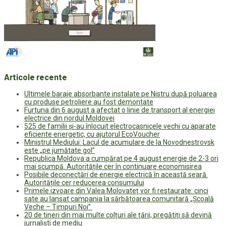
Articole recente
Ultimele baraje absorbante instalate pe Nistru după poluarea
cu produse petroliere au fost demontate
Furtuna din 6 august a afectat o linie de transport al energiei
electrice din nordul Moldovei
525 de familii și-au înlocuit electrocasnicele vechi cu aparate
eficiente energetic, cu ajutorul EcoVoucher
Ministrul Mediului: Lacul de acumulare de la Novodnestrovsk
este „pe jumătate gol”
Republica Moldova a cumpărat pe 4 august energie de 2-3 ori
mai scumpă. Autoritățile cer în continuare economisirea
Posibile deconectări de energie electrică în această seară.
Autoritățile cer reducerea consumului
Primele izvoare din Valea Molovateț vor fi restaurate: cinci
sate au lansat campania la sărbătoarea comunitară „Școală
Veche – Timpuri Noi”
20 de tineri din mai multe colțuri ale țării, pregătiți să devină
jurnaliști de mediu