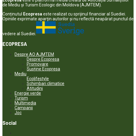
de Mediu și Turism Ecologic din Moldova (AJMTEM).
Conținutul
Ecopresa
este realizat cu sprijinul financiar al Suediei.
Opiniile exprimate aparţin autorilor şi nu reflectă neapărat punctul de
vedere al Suediei.
ECOPRESA
Despre AO AJMTEM
Despre Ecopresa
Promovare
Susține Ecopresa
Mediu
Ecolifestyle
Schimbari climatice
Atitudini
Energie verde
Turism
Multimedia
Campanii
Joc
Social