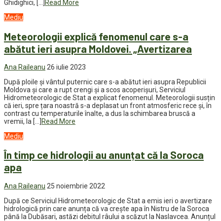
Ghidighici, […]
Read More
Mediu
Meteorologii explică fenomenul care s-a
abătut ieri asupra Moldovei. „Avertizarea
Ana Raileanu
26 iulie 2023
După ploile și vântul puternic care s-a abătut ieri asupra Republicii
Moldova și care a rupt crengi și a scos acoperișuri, Serviciul
Hidrometeorologic de Stat a explicat fenomenul. Meteorologii susțin
că ieri, spre țara noastră s-a deplasat un front atmosferic rece și, în
contrast cu temperaturile înalte, a dus la schimbarea bruscă a
vremii, la […]
Read More
Mediu
În timp ce hidrologii au anunțat că la Soroca
apa
Ana Raileanu
25 noiembrie 2022
După ce Serviciul Hidrometeorologic de Stat a emis ieri o avertizare
hidrologică prin care anunța că va crește apa în Nistru de la Soroca
până la Dubăsari, astăzi debitul râului a scăzut la Naslavcea. Anunțul