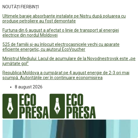
NOUTĂȚI FIERBINȚI
Ultimele baraje absorbante instalate pe Nistru după poluarea cu
produse petroliere au fost demontate
Furtuna din 6 august a afectat o linie de transport al energiei
electrice din nordul Moldovei
525 de familii și-au înlocuit electrocasnicele vechi cu aparate
eficiente energetic, cu ajutorul EcoVoucher
Ministrul Mediului: Lacul de acumulare de la Novodnestrovsk este „pe
jumătate gol”
Republica Moldova a cumpărat pe 4 august energie de 2-3 ori mai
scumpă. Autoritățile cer în continuare economisirea
8 august 2026