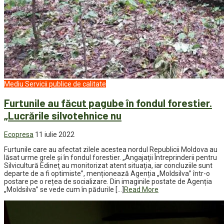
Mediu
Servicii publice de calitate
Furtunile au făcut pagube în fondul forestier.
„Lucrările silvotehnice nu
Ecopresa
11 iulie 2022
Furtunile care au afectat zilele acestea nordul Republicii Moldova au
lăsat urme grele şi în fondul forestier. „Angajaţii Întreprinderii pentru
Silvicultură Edineţ au monitorizat atent situaţia, iar concluziile sunt
departe de a fi optimiste”, menționează Agenția „Moldsilva” într-o
postare pe o rețea de socializare. Din imaginile postate de Agenția
„Moldsilva” se vede cum în pădurile […]
Read More