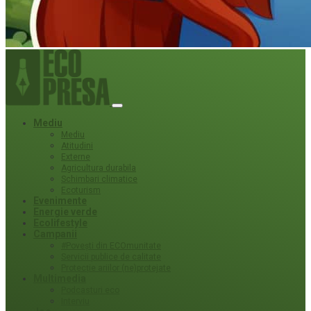
Mediu
Mediu
Atitudini
Externe
Agricultura durabila
Schimbari climatice
Ecoturism
Evenimente
Energie verde
Ecolifestyle
Campanii
#Povești din ECOmunitate
Servicii publice de calitate
Protecție ariilor (ne)protejate
Multimedia
Podcasturi eco
Interviu