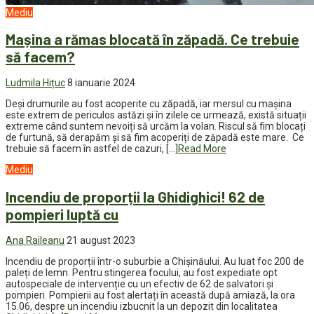
Mediu
Mașina a rămas blocată în zăpadă. Ce trebuie
să facem?
Ludmila Hițuc
8 ianuarie 2024
Deși drumurile au fost acoperite cu zăpadă, iar mersul cu mașina
este extrem de periculos astăzi și în zilele ce urmează, există situații
extreme când suntem nevoiți să urcăm la volan. Riscul să fim blocați
de furtună, să derapăm și să fim acoperiți de zăpadă este mare. Ce
trebuie să facem în astfel de cazuri, […]
Read More
Mediu
Incendiu de proporții la Ghidighici! 62 de
pompieri luptă cu
Ana Raileanu
21 august 2023
Incendiu de proporții într-o suburbie a Chișinăului. Au luat foc 200 de
paleți de lemn. Pentru stingerea focului, au fost expediate opt
autospeciale de intervenție cu un efectiv de 62 de salvatori și
pompieri. Pompierii au fost alertați în această după amiază, la ora
15.06, despre un incendiu izbucnit la un depozit din localitatea