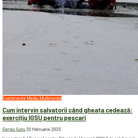
Evenimente
Mediu
Multimedia
Cum intervin salvatorii când gheața cedează:
exercițiu IGSU pentru pescari
Sergiu Gutu
20 februarie 2025