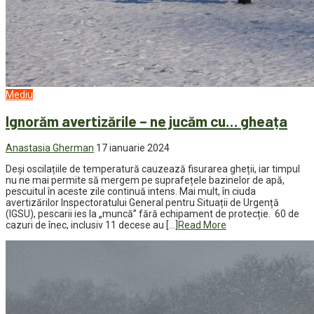
Mediu
Ignorăm avertizările – ne jucăm cu… gheața
Anastasia Gherman
17 ianuarie 2024
Deși oscilațiile de temperatură cauzează fisurarea gheții, iar timpul
nu ne mai permite să mergem pe suprafețele bazinelor de apă,
pescuitul în aceste zile continuă intens. Mai mult, în ciuda
avertizărilor Inspectoratului General pentru Situații de Urgență
(IGSU), pescarii ies la „muncă” fără echipament de protecție. 60 de
cazuri de înec, inclusiv 11 decese au […]
Read More