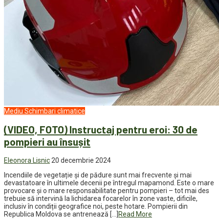
Mediu
Schimbari climatice
(VIDEO, FOTO) Instructaj pentru eroi: 30 de
pompieri au însușit
Eleonora Lisnic
20 decembrie 2024
Incendiile de vegetație și de pădure sunt mai frecvente și mai
devastatoare în ultimele decenii pe întregul mapamond. Este o mare
provocare și o mare responsabilitate pentru pompieri – tot mai des
trebuie să intervină la lichidarea focarelor în zone vaste, dificile,
inclusiv în condiții geografice noi, peste hotare. Pompierii din
Republica Moldova se antrenează […]
Read More