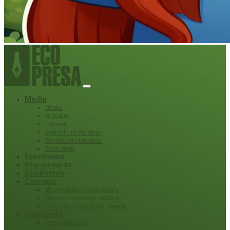
Mediu
Mediu
Atitudini
Externe
Agricultura durabila
Schimbari climatice
Ecoturism
Evenimente
Energie verde
Ecolifestyle
Campanii
#Povești din ECOmunitate
Servicii publice de calitate
Protecție ariilor (ne)protejate
Multimedia
Podcasturi eco