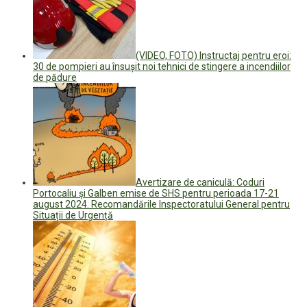
(VIDEO, FOTO) Instructaj pentru eroi:
30 de pompieri au însușit noi tehnici de stingere a incendiilor
de pădure
Avertizare de caniculă: Coduri
Portocaliu și Galben emise de SHS pentru perioada 17-21
august 2024. Recomandările Inspectoratului General pentru
Situații de Urgență