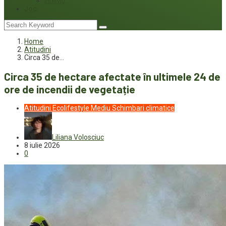
Interviu
Joc
Home
Atitudini
Circa 35 de…
Circa 35 de hectare afectate în ultimele 24 de
ore de incendii de vegetație
Atitudini
Ecolifestyle
Mediu
Schimbari climatice
Liliana Volosciuc
8 iulie 2026
0