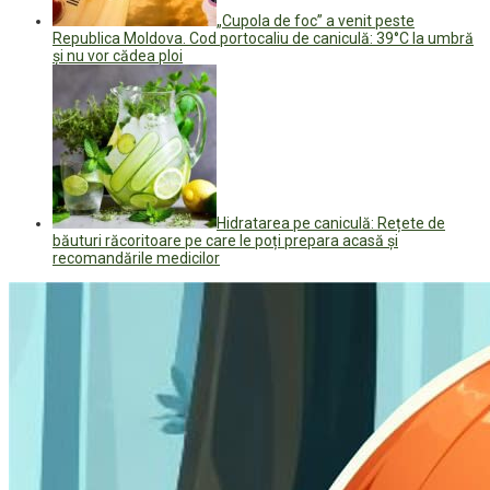
„Cupola de foc” a venit peste
Republica Moldova. Cod portocaliu de caniculă: 39°C la umbră
și nu vor cădea ploi
Hidratarea pe caniculă: Rețete de
băuturi răcoritoare pe care le poți prepara acasă și
recomandările medicilor