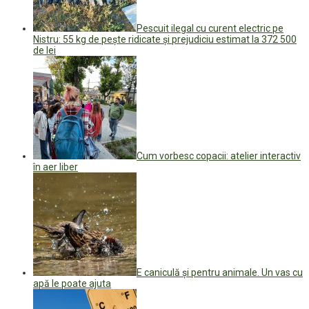
Pescuit ilegal cu curent electric pe
Nistru: 55 kg de pește ridicate și prejudiciu estimat la 372 500
de lei
Cum vorbesc copacii: atelier interactiv
în aer liber
E caniculă și pentru animale. Un vas cu
apă le poate ajuta