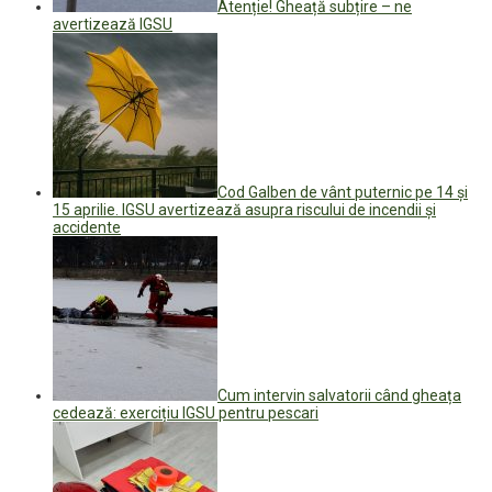
Atenție! Gheață subțire – ne
avertizează IGSU
Cod Galben de vânt puternic pe 14 și
15 aprilie. IGSU avertizează asupra riscului de incendii și
accidente
Cum intervin salvatorii când gheața
cedează: exercițiu IGSU pentru pescari