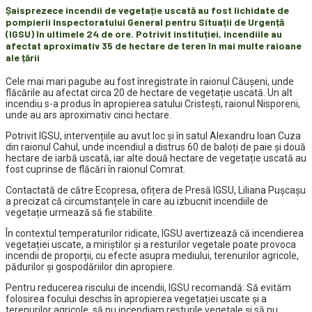
Șaisprezece incendii de vegetație uscată au fost lichidate de
pompierii Inspectoratului General pentru Situații de Urgență
(IGSU) în ultimele 24 de ore. Potrivit instituției, incendiile au
afectat aproximativ 35 de hectare de teren în mai multe raioane
ale țării
Cele mai mari pagube au fost înregistrate în raionul Căușeni, unde
flăcările au afectat circa 20 de hectare de vegetație uscată. Un alt
incendiu s-a produs în apropierea satului Cristești, raionul Nisporeni,
unde au ars aproximativ cinci hectare.
Potrivit IGSU, intervențiile au avut loc și în satul Alexandru Ioan Cuza
din raionul Cahul, unde incendiul a distrus 60 de baloți de paie și două
hectare de iarbă uscată, iar alte două hectare de vegetație uscată au
fost cuprinse de flăcări în raionul Comrat.
Contactată de către Ecopresa, ofițera de Presă IGSU, Liliana Pușcașu
a precizat că circumstanțele în care au izbucnit incendiile de
vegetație urmează să fie stabilite.
În contextul temperaturilor ridicate, IGSU avertizează că incendierea
vegetației uscate, a miriștilor și a resturilor vegetale poate provoca
incendii de proporții, cu efecte asupra mediului, terenurilor agricole,
pădurilor și gospodăriilor din apropiere.
Pentru reducerea riscului de incendii, IGSU recomandă: Să evităm
folosirea focului deschis în apropierea vegetației uscate și a
terenurilor agricole, să nu incendiam resturile vegetale și să nu