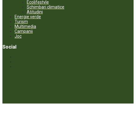
Ecolifestyle
Schimbari climatice
Atitudini
Energie verde
Turism
Multimedia
Campanii
Joc
Social
© ECOPRESA. All rights reserved *** Preluarea textelor care aparțin
www.ecopresa.md poate fi făcută doar cu indicarea sursei și link
activ către subiectul preluat.