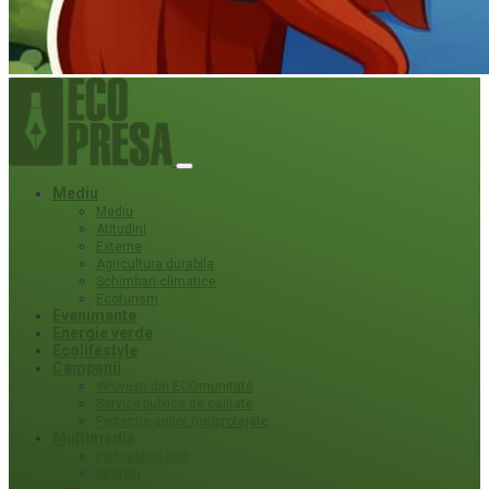
Mediu
Mediu
Atitudini
Externe
Agricultura durabila
Schimbari climatice
Ecoturism
Evenimente
Energie verde
Ecolifestyle
Campanii
#Povești din ECOmunitate
Servicii publice de calitate
Protecție ariilor (ne)protejate
Multimedia
Podcasturi eco
Interviu