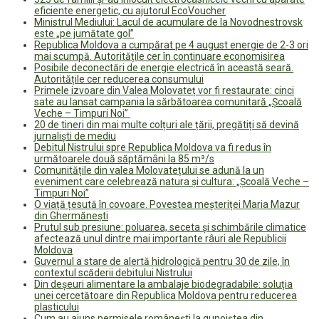
eficiente energetic, cu ajutorul EcoVoucher
Ministrul Mediului: Lacul de acumulare de la Novodnestrovsk
este „pe jumătate gol”
Republica Moldova a cumpărat pe 4 august energie de 2-3 ori
mai scumpă. Autoritățile cer în continuare economisirea
Posibile deconectări de energie electrică în această seară.
Autoritățile cer reducerea consumului
Primele izvoare din Valea Molovateț vor fi restaurate: cinci
sate au lansat campania la sărbătoarea comunitară „Școală
Veche – Timpuri Noi”
20 de tineri din mai multe colțuri ale țării, pregătiți să devină
jurnaliști de mediu
Debitul Nistrului spre Republica Moldova va fi redus în
următoarele două săptămâni la 85 m³/s
Comunitățile din valea Molovatețului se adună la un
eveniment care celebrează natura și cultura: „Școală Veche –
Timpuri Noi”
O viață țesută în covoare. Povestea meșteriței Maria Mazur
din Ghermănești
Prutul sub presiune: poluarea, seceta și schimbările climatice
afectează unul dintre mai importante râuri ale Republicii
Moldova
Guvernul a stare de alertă hidrologică pentru 30 de zile, în
contextul scăderii debitului Nistrului
Din deșeuri alimentare la ambalaje biodegradabile: soluția
unei cercetătoare din Republica Moldova pentru reducerea
plasticului
Cum au ajuns permisele românești la gunoiștea din