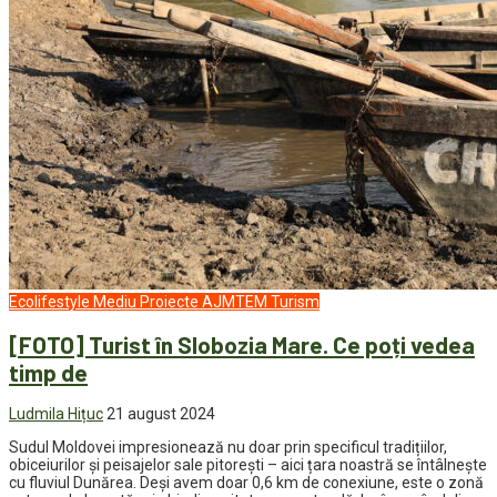
Ecolifestyle
Mediu
Proiecte AJMTEM
Turism
[FOTO] Turist în Slobozia Mare. Ce poți vedea
timp de
Ludmila Hițuc
21 august 2024
Sudul Moldovei impresionează nu doar prin specificul tradițiilor,
obiceiurilor și peisajelor sale pitorești – aici țara noastră se întâlnește
cu fluviul Dunărea. Deși avem doar 0,6 km de conexiune, este o zonă