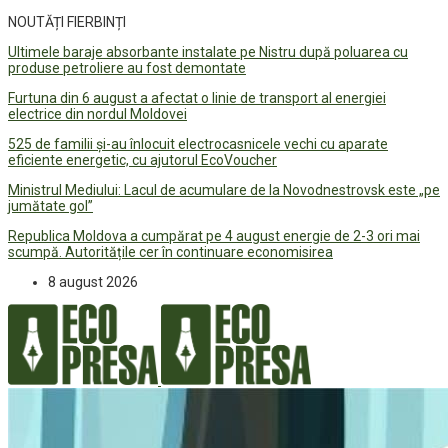
NOUTĂȚI FIERBINȚI
Ultimele baraje absorbante instalate pe Nistru după poluarea cu
produse petroliere au fost demontate
Furtuna din 6 august a afectat o linie de transport al energiei
electrice din nordul Moldovei
525 de familii și-au înlocuit electrocasnicele vechi cu aparate
eficiente energetic, cu ajutorul EcoVoucher
Ministrul Mediului: Lacul de acumulare de la Novodnestrovsk este „pe
jumătate gol”
Republica Moldova a cumpărat pe 4 august energie de 2-3 ori mai
scumpă. Autoritățile cer în continuare economisirea
8 august 2026