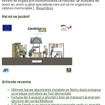
extrem de bogată prin biodiversitatea sa naturală. Iar începând din
acest an, avem și ghizi specializați care pot să ne organizeze
călătorii memorabile […]
Read More
Hai să ne jucăm!
Articole recente
Ultimele baraje absorbante instalate pe Nistru după poluarea
cu produse petroliere au fost demontate
Furtuna din 6 august a afectat o linie de transport al energiei
electrice din nordul Moldovei
525 de familii și-au înlocuit electrocasnicele vechi cu aparate