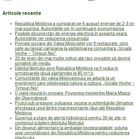
Articole recente
Republica Moldova a cumpărat pe 4 august energie de 2-3 ori
mai scumpă. Autoritățile cer în continuare economisirea
Posibile deconectări de energie electrică în această seară.
Autoritățile cer reducerea consumului
Primele izvoare din Valea Molovateț vor fi restaurate: cinci
sate au lansat campania la sărbătoarea comunitară „Școală
Veche – Timpuri Noi”
20 de tineri din mai multe colțuri ale țării, pregătiți să devină
jurnaliști de mediu
Debitul Nistrului spre Republica Moldova va fi redus în
următoarele două săptămâni la 85 m³/s
Comunitățile din valea Molovatețului se adună la un
eveniment care celebrează natura și cultura: „Școală Veche –
Timpuri Noi”
O viață țesută în covoare. Povestea meșteriței Maria Mazur
din Ghermănești
Prutul sub presiune: poluarea, seceta și schimbările climatice
afectează unul dintre mai importante râuri ale Republicii
Moldova
Guvernul a stare de alertă hidrologică pentru 30 de zile, în
contextul scăderii debitului Nistrului
Din deșeuri alimentare la ambalaje biodegradabile: soluția
unei cercetătoare din Republica Moldova pentru reducerea
plasticului