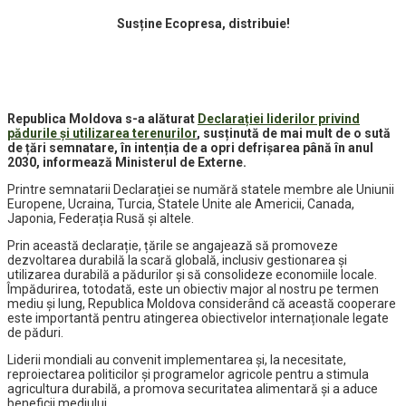
Susține Ecopresa, distribuie!
Republica Moldova s-a alăturat
Declarației liderilor privind
pădurile și utilizarea terenurilor
, susținută de mai mult de o sută
de țări semnatare, în intenția de a opri defrișarea până în anul
2030, informează Ministerul de Externe.
Printre semnatarii Declarației se numără statele membre ale Uniunii
Europene, Ucraina, Turcia, Statele Unite ale Americii, Canada,
Japonia, Federația Rusă și altele.
Prin această declarație, țările se angajează să promoveze
dezvoltarea durabilă la scară globală, inclusiv gestionarea și
utilizarea durabilă a pădurilor și să consolideze economiile locale.
Împădurirea, totodată, este un obiectiv major al nostru pe termen
mediu și lung, Republica Moldova considerând că această cooperare
este importantă pentru atingerea obiectivelor internaționale legate
de păduri.
Liderii mondiali au convenit implementarea și, la necesitate,
reproiectarea politicilor și programelor agricole pentru a stimula
agricultura durabilă, a promova securitatea alimentară și a aduce
beneficii mediului.