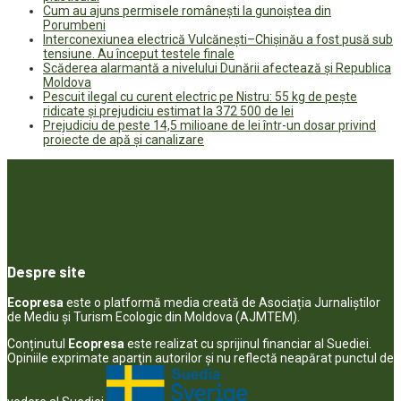
Cum au ajuns permisele românești la gunoiștea din
Porumbeni
Interconexiunea electrică Vulcănești–Chișinău a fost pusă sub
tensiune. Au început testele finale
Scăderea alarmantă a nivelului Dunării afectează și Republica
Moldova
Pescuit ilegal cu curent electric pe Nistru: 55 kg de pește
ridicate și prejudiciu estimat la 372 500 de lei
Prejudiciu de peste 14,5 milioane de lei într-un dosar privind
proiecte de apă și canalizare
Despre site
Ecopresa
este o platformă media creată de Asociația Jurnaliștilor
de Mediu și Turism Ecologic din Moldova (AJMTEM).
Conținutul
Ecopresa
este realizat cu sprijinul financiar al Suediei.
Opiniile exprimate aparţin autorilor şi nu reflectă neapărat punctul de