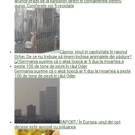
arunce brazii de la sărbători direct în containerele pentru
gunoi. Coniferele vor fi reciclate
Căprior, ținut în captivitate în raionul
Orhei. De ce nu trebuie să ținem închise animalele din pădure?
Germania susține că o algă toxică ar fi dus la moartea a peste
100 de tone de peşti în râul Oder
RAPORT/ În Europa, unul din opt
decese este asociat cu poluarea