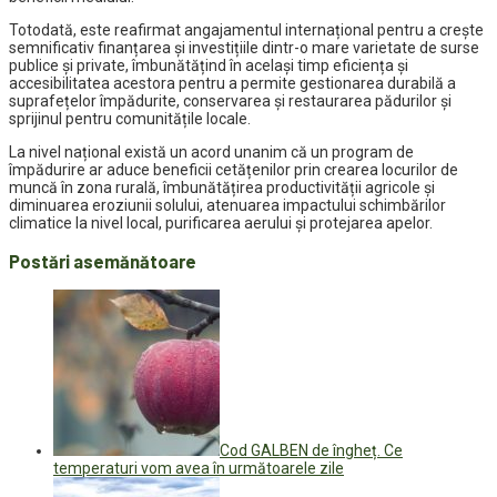
Totodată, este reafirmat angajamentul internațional pentru a crește
semnificativ finanțarea și investițiile dintr-o mare varietate de surse
publice și private, îmbunătățind în același timp eficiența și
accesibilitatea acestora pentru a permite gestionarea durabilă a
suprafețelor împădurite, conservarea și restaurarea pădurilor și
sprijinul pentru comunitățile locale.
La nivel național există un acord unanim că un program de
împădurire ar aduce beneficii cetățenilor prin crearea locurilor de
muncă în zona rurală, îmbunătățirea productivității agricole și
diminuarea eroziunii solului, atenuarea impactului schimbărilor
climatice la nivel local, purificarea aerului și protejarea apelor.
Postări asemănătoare
Cod GALBEN de îngheț. Ce
temperaturi vom avea în următoarele zile