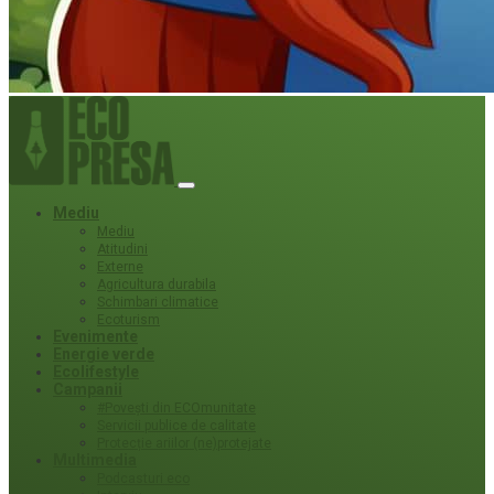
Mediu
Mediu
Atitudini
Externe
Agricultura durabila
Schimbari climatice
Ecoturism
Evenimente
Energie verde
Ecolifestyle
Campanii
#Povești din ECOmunitate
Servicii publice de calitate
Protecție ariilor (ne)protejate
Multimedia
Podcasturi eco