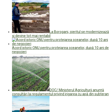
La Borogani, oieritul se modernizează
și devine tot mai rentabil
Acord istoric ONU pentru protejarea oceanelor, după 10 ani de
negocieri
DOC/ Ministerul Agriculturii anunță
consultări la regulamentul privind irigarea cu apă din subteran