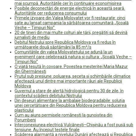
mai scumpă. Autoritățile cer în continuare economisirea
Posibile deconectări de energie electrică în această seară.
Autoritățile cer reducerea consumului
Primele izvoare din Valea Molovateț vor fi restaurate: cinci
sate au lansat campania la sărbătoarea comunitară „Școală
Veche – Timpuri Noi”
20 de tineri din mai multe colțuri ale țării, pregătiți să devină
jurnaliști de mediu
Debitul Nistrului spre Republica Moldova va fi redus în
următoarele două săptămâni la 85 m³/s
Comunitățile din valea Molovatețului se adună la un
eveniment care celebrează natura și cultura: „Școală Veche –
Timpuri Noi”
O viață țesută în covoare. Povestea meșteriței Maria Mazur
din Ghermănești
Prutul sub presiune: poluarea, seceta și schimbările climatice
afectează unul dintre mai importante râuri ale Republicii
Moldova
Guvernul a stare de alertă hidrologică pentru 30 de zile, în
contextul scăderii debitului Nistrului
Din deșeuri alimentare la ambalaje biodegradabile: soluția
unei cercetătoare din Republica Moldova pentru reducerea
plasticului
Cum au ajuns permisele românești la gunoiștea din
Porumbeni
Interconexiunea electrică Vulcănești–Chișinău a fost pusă sub
tensiune. Au început testele finale
Scăderea alarmantă a nivelului Dunării afectează și Republica