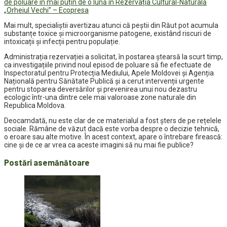
de poluare în mai puțin de o lună în Rezervația Cultural-Naturală
„Orheiul Vechi” – Ecopresa
Mai mult, specialiștii avertizau atunci că peștii din Răut pot acumula
substanțe toxice și microorganisme patogene, existând riscuri de
intoxicații și infecții pentru populație.
Administrația rezervației a solicitat, în postarea ștearsă la scurt timp,
ca investigațiile privind noul episod de poluare să fie efectuate de
Inspectoratul pentru Protecția Mediului, Apele Moldovei și Agenția
Națională pentru Sănătate Publică și a cerut intervenții urgente
pentru stoparea deversărilor și prevenirea unui nou dezastru
ecologic într-una dintre cele mai valoroase zone naturale din
Republica Moldova.
Deocamdată, nu este clar de ce materialul a fost șters de pe rețelele
sociale. Rămâne de văzut dacă este vorba despre o decizie tehnică,
o eroare sau alte motive. În acest context, apare o întrebare firească:
cine și de ce ar vrea ca aceste imagini să nu mai fie publice?
Postări asemănătoare