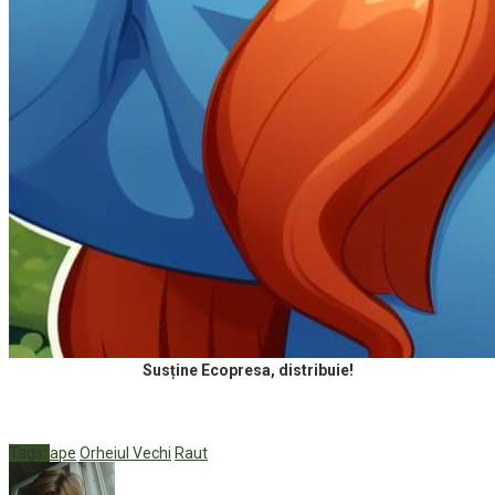
Susține Ecopresa, distribuie!
Tags:
ape
Orheiul Vechi
Raut