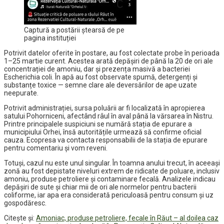
Captură a postării ștearsă de pe
pagina instituției
Potrivit datelor oferite în postare, au fost colectate probe în perioada
1–25 martie curent. Acestea arată depășiri de până la 20 de ori ale
concentrației de amoniu, dar și prezența masivă a bacteriei
Escherichia coli. În apă au fost observate spumă, detergenți și
substanțe toxice — semne clare ale deversărilor de ape uzate
neepurate.
Potrivit administrației, sursa poluării ar fi localizată în apropierea
satului Pohorniceni, afectând râul în aval până la vărsarea în Nistru.
Printre principalele suspiciuni se numără stația de epurare a
municipiului Orhei, însă autoritățile urmează să confirme oficial
cauza. Ecopresa va contacta responsabilii de la stația de epurare
pentru comentariu și vom reveni.
Totuși, cazul nu este unul singular. În toamna anului trecut, în aceeași
zonă au fost depistate niveluri extrem de ridicate de poluare, inclusiv
amoniu, produse petroliere și contaminare fecală. Analizele indicau
depășiri de sute și chiar mii de ori ale normelor pentru bacterii
coliforme, iar apa era considerată periculoasă pentru consum și uz
gospodăresc.
Citește și:
Amoniac, produse petroliere, fecale în Răut – al doilea caz