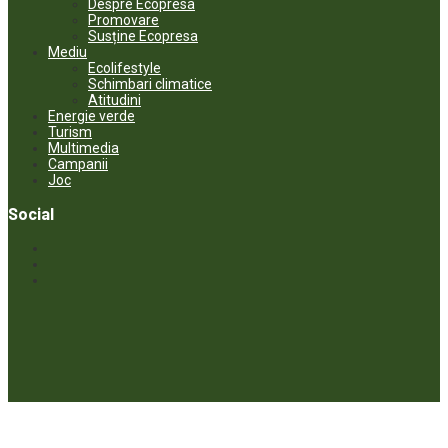
Despre Ecopresa
Promovare
Susține Ecopresa
Mediu
Ecolifestyle
Schimbari climatice
Atitudini
Energie verde
Turism
Multimedia
Campanii
Joc
Social
© ECOPRESA. All rights reserved *** Preluarea textelor care aparțin
www.ecopresa.md poate fi făcută doar cu indicarea sursei și link