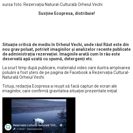
sursa foto: Rezervația Natural-Culturală Orheiul Vechi
Susține Ecopresa, distribuie!
Situație critică de mediu în Orheiul Vechi, unde râul Răut este din
nou grav poluat, potrivit imaginilor și analizelor recente publicate
de administrația rezervației. Imaginile arată cum în râu este
deservată apă uzată cu spumă, detergenți etc.
La scurt timp după publicare, materialul video care ilustra amploarea
poluării a fost șters de pe pagina de Facebook a Rezervația Cultural-
Naturală Orheiul Vechi.
Totuși, redacția Ecopresa a reușit să facă capturi de ecran ale
imaginilor, care confirmă gravitatea situației prezentate inițial.