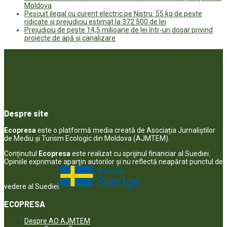
Moldova
Pescuit ilegal cu curent electric pe Nistru: 55 kg de pește
ridicate și prejudiciu estimat la 372 500 de lei
Prejudiciu de peste 14,5 milioane de lei într-un dosar privind
proiecte de apă și canalizare
Despre site
Ecopresa
este o platformă media creată de Asociația Jurnaliștilor
de Mediu și Turism Ecologic din Moldova (AJMTEM).
Conținutul
Ecopresa
este realizat cu sprijinul financiar al Suediei.
Opiniile exprimate aparţin autorilor şi nu reflectă neapărat punctul de
vedere al Suediei.
ECOPRESA
Despre AO AJMTEM