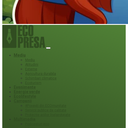
Mediu
Mediu
Atitudini
Externe
Agricultura durabila
Schimbari climatice
Ecoturism
Evenimente
Energie verde
Ecolifestyle
Campanii
#Povești din ECOmunitate
Servicii publice de calitate
Protecție ariilor (ne)protejate
Multimedia
Podcasturi eco