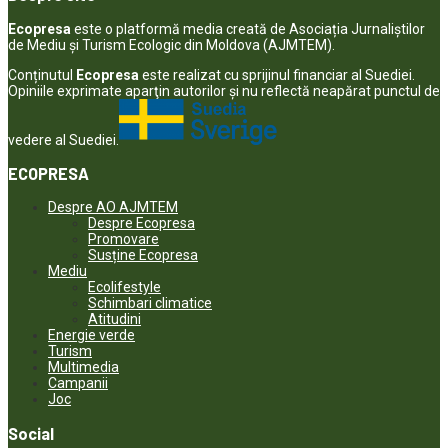
Ecopresa
este o platformă media creată de Asociația Jurnaliștilor
de Mediu și Turism Ecologic din Moldova (AJMTEM).
Conținutul
Ecopresa
este realizat cu sprijinul financiar al Suediei.
Opiniile exprimate aparţin autorilor şi nu reflectă neapărat punctul de
vedere al Suediei.
ECOPRESA
Despre AO AJMTEM
Despre Ecopresa
Promovare
Susține Ecopresa
Mediu
Ecolifestyle
Schimbari climatice
Atitudini
Energie verde
Turism
Multimedia
Campanii
Joc
Social