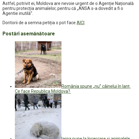
Astfel, potrivit ei, Moldova are nevoie urgent de o Agenție Națională
pentru protecția animalelor, pentru că „ANSA s-a dovedit a fi o
Agentie inutilă”.
Doritorii de a semna petiția o pot face
AICI
.
Postări asemănătoare
România spune „nu” câinelui în lanț.
Ce face Republica Moldova?
Iarna pune la încercare și animalele