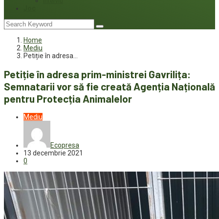
Interviu
Joc
Home
Mediu
Petiție în adresa…
Petiție în adresa prim-ministrei Gavrilița:
Semnatarii vor să fie creată Agenția Națională
pentru Protecția Animalelor
Mediu
Ecopresa
13 decembrie 2021
0