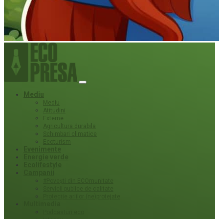
Mediu
Mediu
Atitudini
Externe
Agricultura durabila
Schimbari climatice
Ecoturism
Evenimente
Energie verde
Ecolifestyle
Campanii
#Povești din ECOmunitate
Servicii publice de calitate
Protecție ariilor (ne)protejate
Multimedia
Podcasturi eco