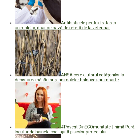
Antibioticele pentru tratarea
animalelor, doar pe bază de rețetă de la veterinar
ANSA cere ajutorul cetățenilor la
depistarea păsărilor și animalelor bolnave sau moarte
#PoveștiDinECOmunitate | Inimă Pură,
locul unde hainele cool ajută pisicilor și mediului