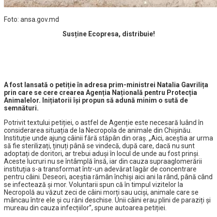
Foto: ansa.gov.md
Susține Ecopresa, distribuie!
A fost lansată o petiție în adresa prim-ministrei Natalia Gavrilița
prin care se cere crearea Agenția Națională pentru Protecția
Animalelor. Inițiatorii își propun să adună minim o sută de
semnături.
Potrivit textului petiției, o astfel de Agenție este necesară luând în
considerarea situația de la Necropola de animale din Chișinău.
Instituție unde ajung câinii fără stăpân din oraș. „Aici, aceștia ar urma
să fie sterilizați, ținuți până se vindecă, după care, dacă nu sunt
adoptați de doritori, ar trebui aduși în locul de unde au fost prinși.
Aceste lucruri nu se întâmplă însă, iar din cauza supraaglomerării
instituția s-a transformat într-un adevărat lagăr de concentrare
pentru câini. Deseori, aceștia rămân închiși aici ani la rând, până când
se infectează și mor. Voluntarii spun că în timpul vizitelor la
Necropolă au văzut zeci de câini morți sau uciși, animale care se
mâncau între ele și cu răni deschise. Unii câini erau plini de paraziți și
mureau din cauza infecțiilor”, spune autoarea petiției.