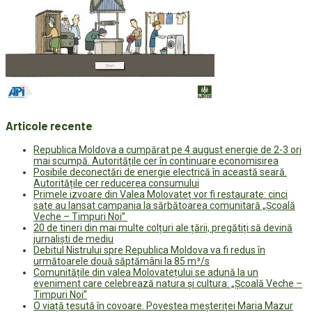
Articole recente
Republica Moldova a cumpărat pe 4 august energie de 2-3 ori
mai scumpă. Autoritățile cer în continuare economisirea
Posibile deconectări de energie electrică în această seară.
Autoritățile cer reducerea consumului
Primele izvoare din Valea Molovateț vor fi restaurate: cinci
sate au lansat campania la sărbătoarea comunitară „Școală
Veche – Timpuri Noi”
20 de tineri din mai multe colțuri ale țării, pregătiți să devină
jurnaliști de mediu
Debitul Nistrului spre Republica Moldova va fi redus în
următoarele două săptămâni la 85 m³/s
Comunitățile din valea Molovatețului se adună la un
eveniment care celebrează natura și cultura: „Școală Veche –
Timpuri Noi”
O viață țesută în covoare. Povestea meșteriței Maria Mazur