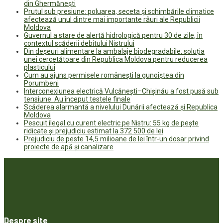
din Ghermănești
Prutul sub presiune: poluarea, seceta și schimbările climatice
afectează unul dintre mai importante râuri ale Republicii
Moldova
Guvernul a stare de alertă hidrologică pentru 30 de zile, în
contextul scăderii debitului Nistrului
Din deșeuri alimentare la ambalaje biodegradabile: soluția
unei cercetătoare din Republica Moldova pentru reducerea
plasticului
Cum au ajuns permisele românești la gunoiștea din
Porumbeni
Interconexiunea electrică Vulcănești–Chișinău a fost pusă sub
tensiune. Au început testele finale
Scăderea alarmantă a nivelului Dunării afectează și Republica
Moldova
Pescuit ilegal cu curent electric pe Nistru: 55 kg de pește
ridicate și prejudiciu estimat la 372 500 de lei
Prejudiciu de peste 14,5 milioane de lei într-un dosar privind
proiecte de apă și canalizare
Despre site