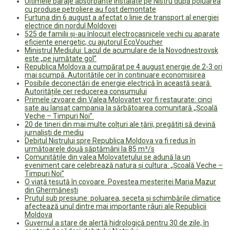
Ultimele baraje absorbante instalate pe Nistru după poluarea
cu produse petroliere au fost demontate
Furtuna din 6 august a afectat o linie de transport al energiei
electrice din nordul Moldovei
525 de familii și-au înlocuit electrocasnicele vechi cu aparate
eficiente energetic, cu ajutorul EcoVoucher
Ministrul Mediului: Lacul de acumulare de la Novodnestrovsk
este „pe jumătate gol”
Republica Moldova a cumpărat pe 4 august energie de 2-3 ori
mai scumpă. Autoritățile cer în continuare economisirea
Posibile deconectări de energie electrică în această seară.
Autoritățile cer reducerea consumului
Primele izvoare din Valea Molovateț vor fi restaurate: cinci
sate au lansat campania la sărbătoarea comunitară „Școală
Veche – Timpuri Noi”
20 de tineri din mai multe colțuri ale țării, pregătiți să devină
jurnaliști de mediu
Debitul Nistrului spre Republica Moldova va fi redus în
următoarele două săptămâni la 85 m³/s
Comunitățile din valea Molovatețului se adună la un
eveniment care celebrează natura și cultura: „Școală Veche –
Timpuri Noi”
O viață țesută în covoare. Povestea meșteriței Maria Mazur
din Ghermănești
Prutul sub presiune: poluarea, seceta și schimbările climatice
afectează unul dintre mai importante râuri ale Republicii
Moldova
Guvernul a stare de alertă hidrologică pentru 30 de zile, în