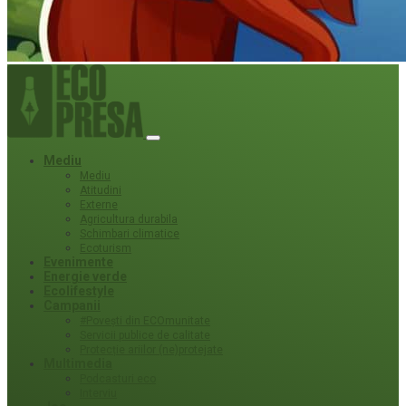
Mediu
Mediu
Atitudini
Externe
Agricultura durabila
Schimbari climatice
Ecoturism
Evenimente
Energie verde
Ecolifestyle
Campanii
#Povești din ECOmunitate
Servicii publice de calitate
Protecție ariilor (ne)protejate
Multimedia
Podcasturi eco
Interviu