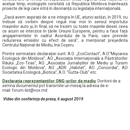
acelșai timp, ecologiștiii constată că Republica Moldova înaintează
proiecte de legi care intră în disonanță cu legislația internațională.
„Dacă avem aspirații de a ne integra în UE, atunci astăzi, în 2019, nu
trebuie să vorbim despre reguli mai moi în sensul importului
mașinilor auto și, în final, să ne trezim cu toate mașinile diesel, ceea
ce acum se interzice în țările Uniunii Europene, pentru a face față
angajamentelor în cadrul Acordului de la Paris, care prevede
reducerea emisiilor cu efect de seră”, a menționat președinta
Centrului Național de Mediu, Ina Coșeru.
Printre semnatarii declarației sunt: A.O. „EcoContact”, A.O.“Mișcarea
Ecologică din Moldova”, AO „Asociația Internațională a Păstrătorilor
Râului „Eco-Tiras”, AO „Asociația Jurnaliștilor de Mediu și Turism
Ecologic din Moldova”, AO „ADR „Habitat”, AO „Concordia”, AO
Societatea Ecologică „Biotica”, A.O. “Gutta-Club” etc.
Declaraţia reprezentanţilor ONG-urilor de mediu
. Doritorii de a
semna documentul pot transmite un mesaj la adresa de e-
mail: forum-list@vox.md
Video din conferinţa de presa, 6 august 2019