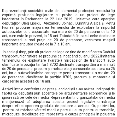
Reprezentanții societății civile din domeniul protecției mediului își
exprimă profunda îngrijorare cu privire la un proiect de lege
înregistrat în Parlament, la 22 iulie 2019. Inițiativa care aparține
deputaților Oleg Lipskii, Alexandru Jolnaci, Dumitru Alaiba şi Petru
Frunze, propune majorarea termenului de exploatare la importul
autobuzelor cu o capacitate mai mare de 20 de persoane de la 10
ani, cum este în prezent, la 15 ani. Totodată, în cazul celor destinate
transportării a mai puţin de 20 de persoane, vechimea maşinii
importate ar putea crește de la 7 la 10 ani.
În același timp, prin alt proiect de lege ce ține de modificarea Codului
transporturilor rutiere se propune ca începând cu anul 2022 limitarea
termenului de exploatare (vârstei) mijloacelor de transport auto
clasificate la poziția tarifară 8702 destinate transportării a mai mult
de 20 de persoane, precum și motoarele și caroseriile acestora cu 25
ani, iar a autovehiculelor concepute pentru transportul a maxim 20
de persoane, clasificate la poziție 8702, precum și motoarele și
caroseriile acestora cu 18 ani.
Astăzi, într-o conferință de presă, ecologiștii s-au arătat indignați de
faptul că deputații pun accentele pe argumentările economice și le
ignorează pe cele de mediu. Reprezentanții organizațiilor de mediu
menționează că adoptarea acestui proiect legislativ urmărește
despre efect sporirea gradului de poluare a aerului. Or, potrivit lor,
pentru că mărirea vârstei medii a parcului auto pentru automobile,
microbuze, troleibuze etc. reprezintă o cauză principală în poluarea