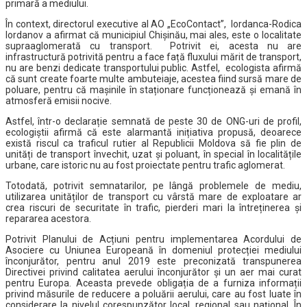
primară a mediului.
În context, directorul executive al AO „EcoContact”, Iordanca-Rodica
Iordanov a afirmat că municipiul Chișinău, mai ales, este o localitate
supraaglomerată cu transport. Potrivit ei, acesta nu are
infrastructură potrivită pentru a face față fluxului mărit de transport,
nu are benzi dedicate transportului public. Astfel, ecologista afirmă
că sunt create foarte multe ambuteiaje, acestea fiind sursă mare de
poluare, pentru că mașinile în staționare funcționează și emană în
atmosferă emisii nocive.
Astfel, într-o declarație semnată de peste 30 de ONG-uri de profil,
ecologiștii afirmă că este alarmantă inițiativa propusă, deoarece
există riscul ca traficul rutier al Republicii Moldova să fie plin de
unități de transport învechit, uzat și poluant, în special în localitățile
urbane, care istoric nu au fost proiectate pentru trafic aglomerat.
Totodată, potrivit semnatarilor, pe lângă problemele de mediu,
utilizarea unităților de transport cu vârstă mare de exploatare ar
crea riscuri de securitate în trafic, pierderi mari la întreținerea și
repararea acestora.
Potrivit Planului de Acțiuni pentru implementarea Acordului de
Asociere cu Uniunea Europeană în domeniul protecției mediului
înconjurător, pentru anul 2019 este preconizată transpunerea
Directivei privind calitatea aerului înconjurător și un aer mai curat
pentru Europa. Aceasta prevede obligația de a furniza informații
privind măsurile de reducere a poluării aerului, care au fost luate în
considerare la nivelul corespunzător local, regional sau național. În