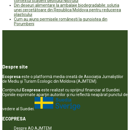
contextul scăderii debitului Nistrului
Din deșeuri alimentare la ambalaje biodegradabile: soluția
unei cercetătoare din Republica Moldova pentru reducerea
plasticului
Cum au ajuns permisele românești la gunoiștea din
Porumbeni
Despre site
Ecopresa
este o platformă media creată de Asociația Jurnaliștilor
de Mediu și Turism Ecologic din Moldova (AJMTEM).
Conținutul
Ecopresa
este realizat cu sprijinul financiar al Suediei.
Opiniile exprimate aparţin autorilor şi nu reflectă neapărat punctul de
vedere al Suediei.
ECOPRESA
Despre AO AJMTEM