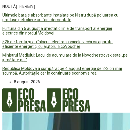
NOUTĂȚI FIERBINȚI
Ultimele baraje absorbante instalate pe Nistru după poluarea cu
produse petroliere au fost demontate
Furtuna din 6 august a afectat o linie de transport al energiei
electrice din nordul Moldovei
525 de familii și-au înlocuit electrocasnicele vechi cu aparate
eficiente energetic, cu ajutorul EcoVoucher
Ministrul Mediului: Lacul de acumulare de la Novodnestrovsk este „pe
jumătate gol”
Republica Moldova a cumpărat pe 4 august energie de 2-3 ori mai
scumpă. Autoritățile cer în continuare economisirea
8 august 2026