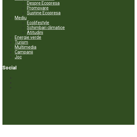
Despre Ecopresa
Promovare
Susține Ecopresa
Mediu
Ecolifestyle
Schimbari climatice
Atitudini
Energie verde
Turism
Multimedia
Campanii
Joc
Social
© ECOPRESA. All rights reserved *** Preluarea textelor care aparțin
www.ecopresa.md poate fi făcută doar cu indicarea sursei și link