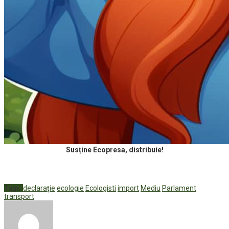
Susține Ecopresa, distribuie!
Tags:
declarație
ecologie
Ecologisti
import
Mediu
Parlament
transport