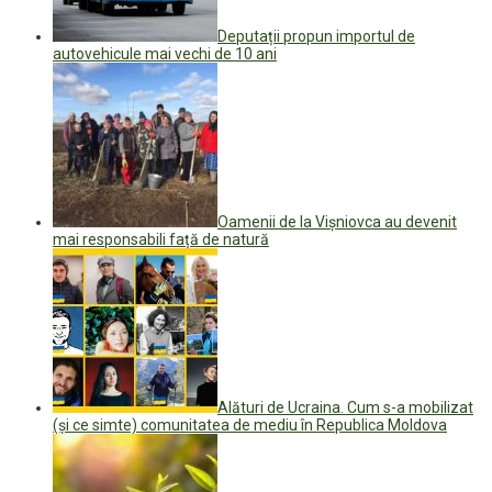
Deputații propun importul de
autovehicule mai vechi de 10 ani
Oamenii de la Vișniovca au devenit
mai responsabili față de natură
Alături de Ucraina. Cum s-a mobilizat
(și ce simte) comunitatea de mediu în Republica Moldova