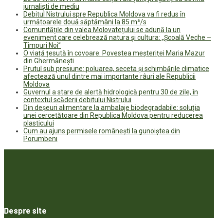
jurnaliști de mediu
Debitul Nistrului spre Republica Moldova va fi redus în
următoarele două săptămâni la 85 m³/s
Comunitățile din valea Molovatețului se adună la un
eveniment care celebrează natura și cultura: „Școală Veche –
Timpuri Noi”
O viață țesută în covoare. Povestea meșteriței Maria Mazur
din Ghermănești
Prutul sub presiune: poluarea, seceta și schimbările climatice
afectează unul dintre mai importante râuri ale Republicii
Moldova
Guvernul a stare de alertă hidrologică pentru 30 de zile, în
contextul scăderii debitului Nistrului
Din deșeuri alimentare la ambalaje biodegradabile: soluția
unei cercetătoare din Republica Moldova pentru reducerea
plasticului
Cum au ajuns permisele românești la gunoiștea din
Porumbeni
Despre site