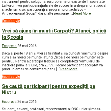
instrument pentru soluționarea problemelor existente în societate.
La Forum vor participa inițiativele de succes în antreprenoriat social
și activism civic, participanți ai programului „activEco –
Antreprenoriat Social”, dar și alte persoane […]
Read More
Ecolifestyle
Vrei să ajungi în munții Carpați? Atunci, aplică
la Școala
Ecopresa
26 mai 2016
Dacă ai peste 18 ani și vrei să fii inițiat și să cunoști mai multe despre
cum e să mergi pe munte, atunci „Școala de mers pe munte” este
pentru… Pentru a participa trebuie să completezi formularul de
înscriere până la 3 iulie, ora 23:59. Fiecare participant acceptat va
primi un email de confirmare până […]
Read More
Ecolifestyle
Se caută participanți pentru expediții pe
Nistru
Ecopresa
26 mai 2016
Studenţi, savanţi, profesori, reprezentanţi ai ONG-urilor şi mass-