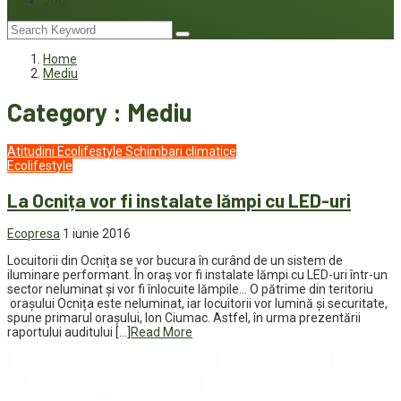
Joc
Home
Mediu
Category : Mediu
Atitudini
Ecolifestyle
Schimbari climatice
Ecolifestyle
La Ocnița vor fi instalate lămpi cu LED-uri
Ecopresa
1 iunie 2016
Locuitorii din Ocnița se vor bucura în curând de un sistem de
iluminare performant. În oraș vor fi instalate lămpi cu LED-uri într-un
sector neluminat și vor fi înlocuite lămpile… O pătrime din teritoriu
orașului Ocnița este neluminat, iar locuitorii vor lumină și securitate,
spune primarul orașului, Ion Ciumac. Astfel, în urma prezentării
raportului auditului […]
Read More