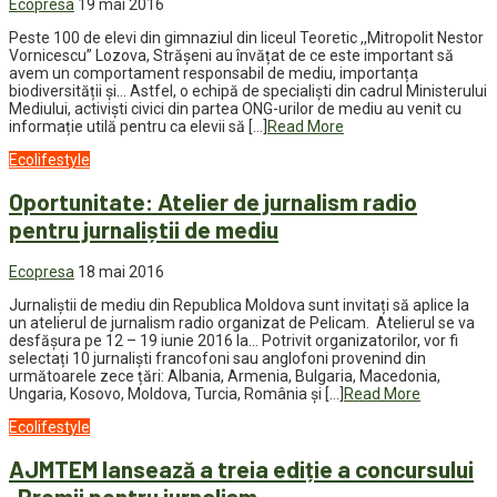
Ecopresa
19 mai 2016
Peste 100 de elevi din gimnaziul din liceul Teoretic ,,Mitropolit Nestor
Vornicescu” Lozova, Străşeni au învățat de ce este important să
avem un comportament responsabil de mediu, importanța
biodiversității și… Astfel, o echipă de specialiști din cadrul Ministerului
Mediului, activiști civici din partea ONG-urilor de mediu au venit cu
informație utilă pentru ca elevii să […]
Read More
Ecolifestyle
Oportunitate: Atelier de jurnalism radio
pentru jurnaliștii de mediu
Ecopresa
18 mai 2016
Jurnaliștii de mediu din Republica Moldova sunt invitați să aplice la
un atelierul de jurnalism radio organizat de Pelicam. Atelierul se va
desfășura pe 12 – 19 iunie 2016 la… Potrivit organizatorilor, vor fi
selectați 10 jurnaliști francofoni sau anglofoni provenind din
următoarele zece țări: Albania, Armenia, Bulgaria, Macedonia,
Ungaria, Kosovo, Moldova, Turcia, România și […]
Read More
Ecolifestyle
AJMTEM lansează a treia ediție a concursului
„Premii pentru jurnalism