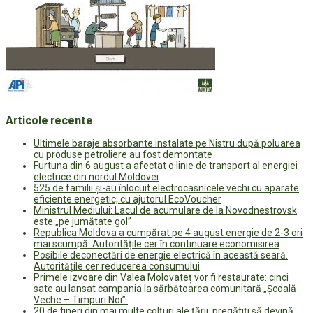
Articole recente
Ultimele baraje absorbante instalate pe Nistru după poluarea
cu produse petroliere au fost demontate
Furtuna din 6 august a afectat o linie de transport al energiei
electrice din nordul Moldovei
525 de familii și-au înlocuit electrocasnicele vechi cu aparate
eficiente energetic, cu ajutorul EcoVoucher
Ministrul Mediului: Lacul de acumulare de la Novodnestrovsk
este „pe jumătate gol”
Republica Moldova a cumpărat pe 4 august energie de 2-3 ori
mai scumpă. Autoritățile cer în continuare economisirea
Posibile deconectări de energie electrică în această seară.
Autoritățile cer reducerea consumului
Primele izvoare din Valea Molovateț vor fi restaurate: cinci
sate au lansat campania la sărbătoarea comunitară „Școală
Veche – Timpuri Noi”
20 de tineri din mai multe colțuri ale țării, pregătiți să devină