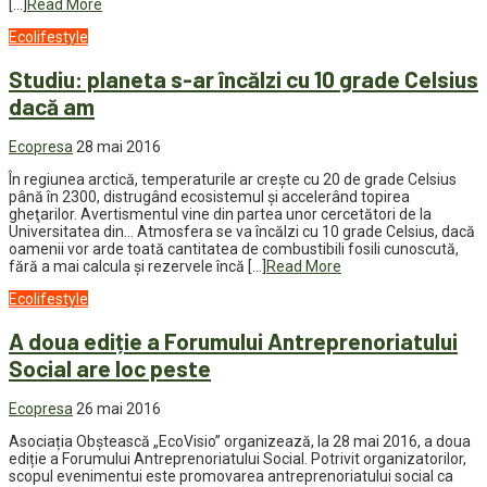
[…]
Read More
Ecolifestyle
Studiu: planeta s-ar încălzi cu 10 grade Celsius
dacă am
Ecopresa
28 mai 2016
În regiunea arctică, temperaturile ar creşte cu 20 de grade Celsius
până în 2300, distrugând ecosistemul şi accelerând topirea
gheţarilor. Avertismentul vine din partea unor cercetători de la
Universitatea din… Atmosfera se va încălzi cu 10 grade Celsius, dacă
oamenii vor arde toată cantitatea de combustibili fosili cunoscută,
fără a mai calcula şi rezervele încă […]
Read More
Ecolifestyle
A doua ediție a Forumului Antreprenoriatului
Social are loc peste
Ecopresa
26 mai 2016
Asociația Obștească „EcoVisio” organizează, la 28 mai 2016, a doua
ediție a Forumului Antreprenoriatului Social. Potrivit organizatorilor,
scopul evenimentui este promovarea antreprenoriatului social ca