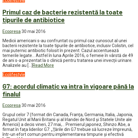
Ecolifestyle
Primul caz de bacterie rezistentă la toate
tipurile de antibiotice
Ecopresa
30 mai 2016
Medicii americani s-au confruntat cu primul caz cunoscut al unei
bacterii rezistente la toate tipurile de antibiotice, inclusiv Colistin, cel
mai puternic antibiotic folosit în prezent. Cazul accentuează
temerile legate… Astfel în luna Aprile 2016, o femeie în vârstă de 49
de ani s-a prezentat la o clinică pentru tratarea unei invecții urinare.
Analizele au […]
Read More
Ecolifestyle
G7: acordul climatic va intra în vigoare până la
finalul
Ecopresa
30 mai 2016
Grupul celor 7 (format din Canada, Franţa, Germania, Italia, Japonia,
Regatul Unit al Marii Britanii şi al Irlandei de Nord şi Statele Unite ale
Americii) a decis vineri, 27 mai,… Premierul japonez, Shinzo Abe, a
firmat în faţa liderilor G7: „Ţările din G7 trebuie să lucreze împreună,
într-un efort comun pentru implementarea timpurie şi efectivă