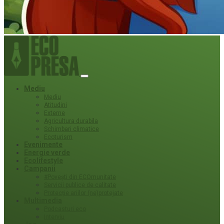
Mediu
Mediu
Atitudini
Externe
Agricultura durabila
Schimbari climatice
Ecoturism
Evenimente
Energie verde
Ecolifestyle
Campanii
#Povești din ECOmunitate
Servicii publice de calitate
Protecție ariilor (ne)protejate
Multimedia
Podcasturi eco
Interviu