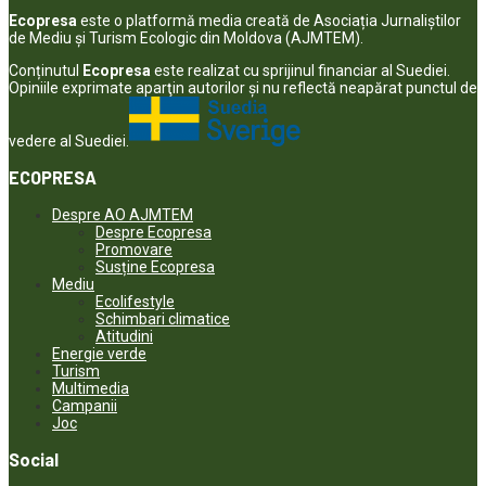
Ecopresa
este o platformă media creată de Asociația Jurnaliștilor
de Mediu și Turism Ecologic din Moldova (AJMTEM).
Conținutul
Ecopresa
este realizat cu sprijinul financiar al Suediei.
Opiniile exprimate aparţin autorilor şi nu reflectă neapărat punctul de
vedere al Suediei.
ECOPRESA
Despre AO AJMTEM
Despre Ecopresa
Promovare
Susține Ecopresa
Mediu
Ecolifestyle
Schimbari climatice
Atitudini
Energie verde
Turism
Multimedia
Campanii
Joc
Social