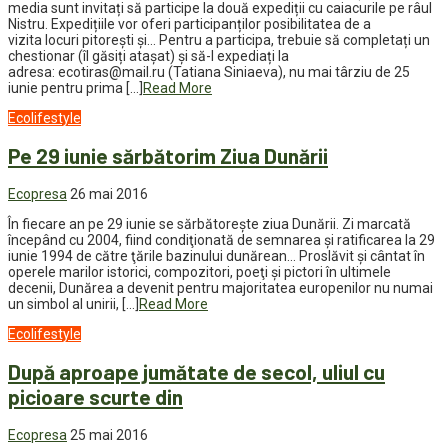
media sunt invitați să participe la două expediții cu caiacurile pe râul
Nistru. Expedițiile vor oferi participanților posibilitatea de a
vizita locuri pitorești și… Pentru a participa, trebuie să completați un
chestionar (îl găsiți atașat) și să-l expediați la
adresa: ecotiras@mail.ru (Tatiana Siniaeva), nu mai târziu de 25
iunie pentru prima […]
Read More
Ecolifestyle
Pe 29 iunie sărbătorim Ziua Dunării
Ecopresa
26 mai 2016
În fiecare an pe 29 iunie se sărbătorește ziua Dunării. Zi marcată
începând cu 2004, fiind condiţionată de semnarea şi ratificarea la 29
iunie 1994 de către ţările bazinului dunărean… Proslăvit şi cântat în
operele marilor istorici, compozitori, poeţi şi pictori în ultimele
decenii, Dunărea a devenit pentru majoritatea europenilor nu numai
un simbol al unirii, […]
Read More
Ecolifestyle
După aproape jumătate de secol, uliul cu
picioare scurte din
Ecopresa
25 mai 2016