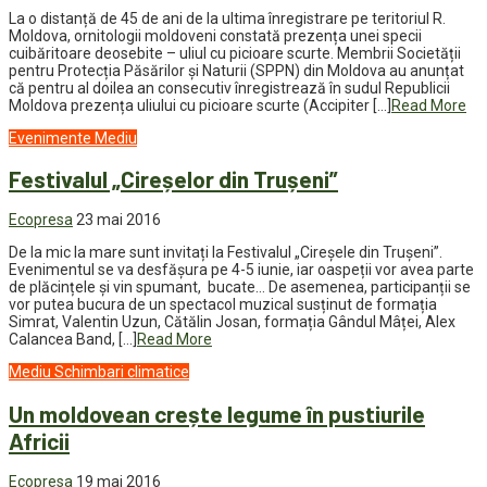
La o distanță de 45 de ani de la ultima înregistrare pe teritoriul R.
Moldova, ornitologii moldoveni constată prezența unei specii
cuibăritoare deosebite – uliul cu picioare scurte. Membrii Societății
pentru Protecția Păsărilor și Naturii (SPPN) din Moldova au anunțat
că pentru al doilea an consecutiv înregistrează în sudul Republicii
Moldova prezența uliului cu picioare scurte (Accipiter […]
Read More
Evenimente
Mediu
Festivalul „Cireșelor din Trușeni”
Ecopresa
23 mai 2016
De la mic la mare sunt invitați la Festivalul „Cireșele din Trușeni”.
Evenimentul se va desfășura pe 4-5 iunie, iar oaspeții vor avea parte
de plăcințele și vin spumant, bucate… De asemenea, participanții se
vor putea bucura de un spectacol muzical susținut de formația
Simrat, Valentin Uzun, Cătălin Josan, formația Gândul Mâței, Alex
Calancea Band, […]
Read More
Mediu
Schimbari climatice
Un moldovean crește legume în pustiurile
Africii
Ecopresa
19 mai 2016