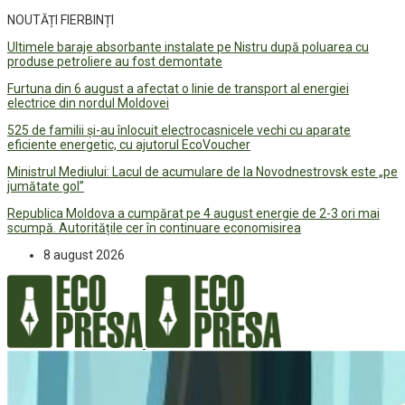
NOUTĂȚI FIERBINȚI
Ultimele baraje absorbante instalate pe Nistru după poluarea cu
produse petroliere au fost demontate
Furtuna din 6 august a afectat o linie de transport al energiei
electrice din nordul Moldovei
525 de familii și-au înlocuit electrocasnicele vechi cu aparate
eficiente energetic, cu ajutorul EcoVoucher
Ministrul Mediului: Lacul de acumulare de la Novodnestrovsk este „pe
jumătate gol”
Republica Moldova a cumpărat pe 4 august energie de 2-3 ori mai
scumpă. Autoritățile cer în continuare economisirea
8 august 2026