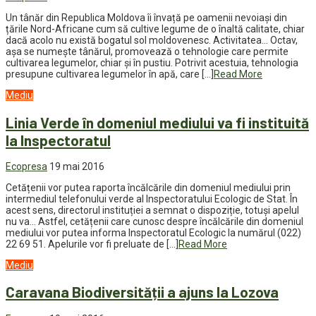
Un tânăr din Republica Moldova îi învață pe oamenii nevoiași din
țările Nord-Africane cum să cultive legume de o înaltă calitate, chiar
dacă acolo nu există bogatul sol moldovenesc. Activitatea… Octav,
așa se numește tânărul, promovează o tehnologie care permite
cultivarea legumelor, chiar și în pustiu. Potrivit acestuia, tehnologia
presupune cultivarea legumelor în apă, care […]
Read More
Mediu
Linia Verde în domeniul mediului va fi instituită
la Inspectoratul
Ecopresa
19 mai 2016
Cetățenii vor putea raporta încălcările din domeniul mediului prin
intermediul telefonului verde al Inspectoratului Ecologic de Stat. În
acest sens, directorul instituției a semnat o dispoziție, totuși apelul
nu va… Astfel, cetățenii care cunosc despre încălcările din domeniul
mediului vor putea informa Inspectoratul Ecologic la numărul (022)
22 69 51. Apelurile vor fi preluate de […]
Read More
Mediu
Caravana Biodiversității a ajuns la Lozova