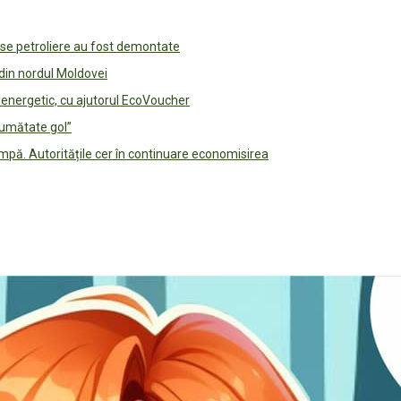
use petroliere au fost demontate
 din nordul Moldovei
e energetic, cu ajutorul EcoVoucher
jumătate gol”
pă. Autoritățile cer în continuare economisirea