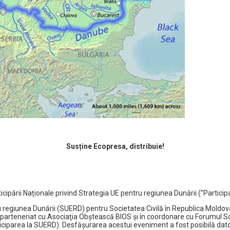
Susține Ecopresa, distribuie!
icipării Naționale privind Strategia UE pentru regiunea Dunării (”Particip
ru regiunea Dunării (SUERD) pentru Societatea Civilă în Republica Moldova
 parteneriat cu Asociaţia Obştească BIOS și în coordonare cu Forumul Soci
rticiparea la SUERD). Desfășurarea acestui eveniment a fost posibilă dato