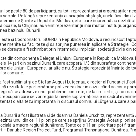
loc peste 80 de participanți, cu toții reprezentanți ai organizațiilor n
i sociale. Pe lângă reprezentanții asociațiilor obștești, unele fiind din di
 Academiei de Științe a Republicii Moldova, etc., care împreună au dezbăt
 ocazie, la Chișinău au venit reprezentanții mai multor instituții, organiz
unea bazinului Dunării.
are este și Coordonatorul SUERD în Republica Moldova, a recunoscut faptul c
ne menite să faciliteze și să sprijine punerea în aplicare a Strategiei. 
 dorește a fi schimbat prin intermediul implicării societății civile din to
cte din componența Delegației Uniunii Europene în Republica Moldova. 
e 14 țări din bazinul Dunării, care acoperă 1/3 din suprafața continen
le Uniunii Europene, iar altele nu, Strategia reprezintă înainte de toate 
rilor comune.
e a fost subliniat și de Stefan August Lütgenau, director al Fundației „F
l că rezultatele participării se pot vedea doar în cazul când aceasta porneșt
egii să se adreseze unor probleme concrete, de la firul ierbii, și tocmai a
e, preocupări care se vor regăsi la nivele supra-naționale în cadrul eveni
zentat o altă teză importantă în discursul domnului Lütgenau, care a para
 Dunării a fost ilustrată și de doamna Daniela Urschitz, reprezentantă a Pr
zintă unul din cei 11 piloni pe care se sprijină Strategia. Acești piloni 
ală a macro-regiunii dunărene. Toate cele 11 arii prioritare pot fi trans
t – Danube Region Project Fund, Programul Transnațional Dunărea, Pr