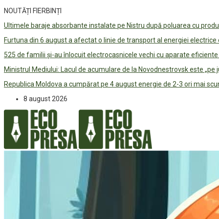
NOUTĂȚI FIERBINȚI
Ultimele baraje absorbante instalate pe Nistru după poluarea cu prod
Furtuna din 6 august a afectat o linie de transport al energiei electrice
525 de familii și-au înlocuit electrocasnicele vechi cu aparate eficient
Ministrul Mediului: Lacul de acumulare de la Novodnestrovsk este „pe 
Republica Moldova a cumpărat pe 4 august energie de 2-3 ori mai scum
8 august 2026