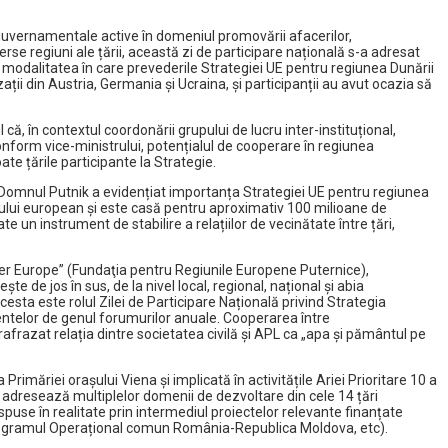
eguvernamentale active în domeniul promovării afacerilor,
verse regiuni ale țării, această zi de participare națională s-a adresat
ut modalitatea în care prevederile Strategiei UE pentru regiunea Dunării
ații din Austria, Germania și Ucraina, și participanții au avut ocazia să
ă, în contextul coordonării grupului de lucru inter-instituțional,
Conform vice-ministrului, potențialul de cooperare în regiunea
ate țările participante la Strategie.
Domnul Putnik a evidențiat importanța Strategiei UE pentru regiunea
tului european și este casă pentru aproximativ 100 milioane de
un instrument de stabilire a relațiilor de vecinătate între țări,
oster Europe” (Fundaţia pentru Regiunile Europene Puternice),
e de jos în sus, de la nivel local, regional, național și abia
cesta este rolul Zilei de Participare Națională privind Strategia
mentelor de genul forumurilor anuale. Cooperarea între
frazat relația dintre societatea civilă și APL ca „apa și pământul pe
imăriei orașului Viena și implicată în activitățile Ariei Prioritare 10 a
se adresează multiplelor domenii de dezvoltare din cele 14 țări
puse în realitate prin intermediul proiectelor relevante finanțate
ogramul Operațional comun România-Republica Moldova, etc).