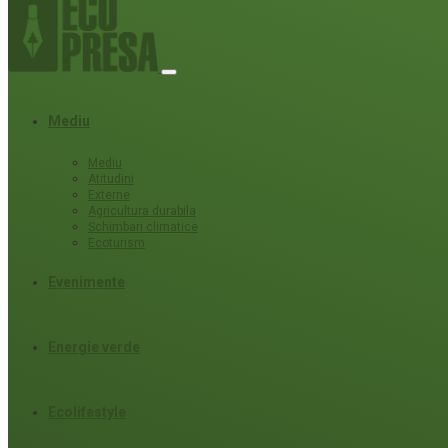
Mediu
Mediu
Atitudini
Externe
Agricultura durabila
Schimbari climatice
Ecoturism
Evenimente
Energie verde
Ecolifestyle