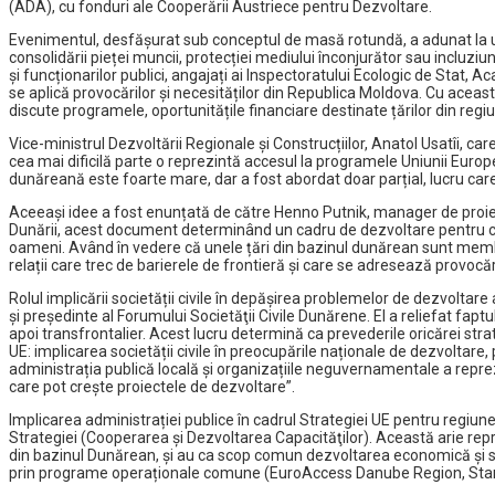
(ADA), cu fonduri ale Cooperării Austriece pentru Dezvoltare.
Evenimentul, desfășurat sub conceptul de masă rotundă, a adunat la un 
consolidării pieței muncii, protecției mediului înconjurător sau incluziuni
și funcționarilor publici, angajați ai Inspectoratului Ecologic de Stat,
se aplică provocărilor și necesităților din Republica Moldova. Cu această
discute programele, oportunitățile financiare destinate țărilor din regi
Vice-ministrul Dezvoltării Regionale și Construcțiilor, Anatol Usatîi, c
cea mai dificilă parte o reprezintă accesul la programele Uniunii Europe
dunăreană este foarte mare, dar a fost abordat doar parțial, lucru care se
Aceeași idee a fost enunțată de către Henno Putnik, manager de proie
Dunării, acest document determinând un cadru de dezvoltare pentru cel
oameni. Având în vedere că unele țări din bazinul dunărean sunt membre a
relații care trec de barierele de frontieră și care se adresează provocă
Rolul implicării societății civile în depășirea problemelor de dezvoltar
și preşedinte al Forumului Societăţii Civile Dunărene. El a reliefat faptu
apoi transfrontalier. Acest lucru determină ca prevederile oricărei strat
UE: implicarea societății civile în preocupările naționale de dezvoltar
administrația publică locală și organizațiile neguvernamentale a repre
care pot crește proiectele de dezvoltare”.
Implicarea administrației publice în cadrul Strategiei UE pentru regiunea
Strategiei (Cooperarea şi Dezvoltarea Capacităţilor). Această arie repre
din bazinul Dunărean, și au ca scop comun dezvoltarea economică și soci
prin programe operaționale comune (EuroAccess Danube Region, Star