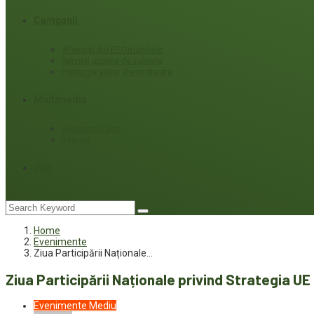
Campanii
#Povești din ECOmunitate
Servicii publice de calitate
Protecție ariilor (ne)protejate
Multimedia
Podcasturi eco
Interviu
Joc
Home
Evenimente
Ziua Participării Naționale…
Ziua Participării Naționale privind Strategia U
Evenimente
Mediu