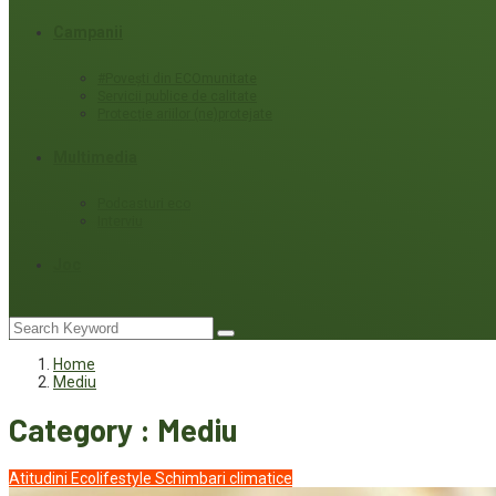
Campanii
#Povești din ECOmunitate
Servicii publice de calitate
Protecție ariilor (ne)protejate
Multimedia
Podcasturi eco
Interviu
Joc
Home
Mediu
Category : Mediu
Atitudini
Ecolifestyle
Schimbari climatice