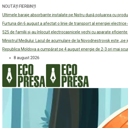
NOUTĂȚI FIERBINȚI
Ultimele baraje absorbante instalate pe Nistru după poluarea cu prod
Furtuna din 6 august a afectat o linie de transport al energiei electrice
525 de familii și-au înlocuit electrocasnicele vechi cu aparate eficient
Ministrul Mediului: Lacul de acumulare de la Novodnestrovsk este „pe 
Republica Moldova a cumpărat pe 4 august energie de 2-3 ori mai scum
8 august 2026