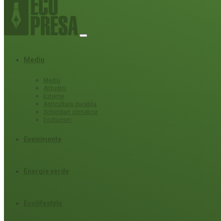
Mediu
Mediu
Atitudini
Externe
Agricultura durabila
Schimbari climatice
Ecoturism
Evenimente
Energie verde
Ecolifestyle