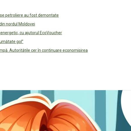
use petroliere au fost demontate
 din nordul Moldovei
e energetic, cu ajutorul EcoVoucher
jumătate gol”
pă. Autoritățile cer în continuare economisirea