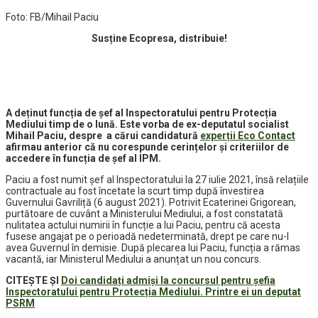
Foto: FB/Mihail Paciu
Susține Ecopresa, distribuie!
A deținut funcția de șef al Inspectoratului pentru Protecția
Mediului timp de o lună. Este vorba de ex-deputatul socialist
Mihail Paciu, despre a cărui candidatură
experții Eco Contact
afirmau anterior că nu corespunde cerințelor și criteriilor de
accedere în funcția de șef al IPM.
Paciu a fost numit șef al Inspectoratului la 27 iulie 2021, însă relațiile
contractuale au fost încetate la scurt timp după învestirea
Guvernului Gavriliță (6 august 2021). Potrivit Ecaterinei Grigorean,
purtătoare de cuvânt a Ministerului Mediului, a fost constatată
nulitatea actului numirii în funcție a lui Paciu, pentru că acesta
fusese angajat pe o perioadă nedeterminată, drept pe care nu-l
avea Guvernul în demisie. După plecarea lui Paciu, funcția a rămas
vacantă, iar Ministerul Mediului a anunțat un nou concurs.
CITEȘTE ȘI
Doi candidați admiși la concursul pentru șefia
Inspectoratului pentru Protecția Mediului. Printre ei un deputat
PSRM