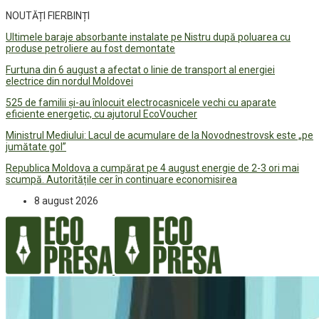
NOUTĂȚI FIERBINȚI
Ultimele baraje absorbante instalate pe Nistru după poluarea cu
produse petroliere au fost demontate
Furtuna din 6 august a afectat o linie de transport al energiei
electrice din nordul Moldovei
525 de familii și-au înlocuit electrocasnicele vechi cu aparate
eficiente energetic, cu ajutorul EcoVoucher
Ministrul Mediului: Lacul de acumulare de la Novodnestrovsk este „pe
jumătate gol”
Republica Moldova a cumpărat pe 4 august energie de 2-3 ori mai
scumpă. Autoritățile cer în continuare economisirea
8 august 2026