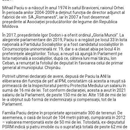
Mihail Paciu s-a născut în anul 1974 în satul Braviceni, raionul Orhei.
În perioada anilor 2004-2009 a deținut funcția de director adjunct al
fabricii de vin SA „Romanesti”, iar în 2007 a fost desemnat
președinte al Asociației producătorilor de legume din Republica
Moldova.
În 2017, președintele Igor Dodon i-a oferit ordinul „Gloria Muncii”. La
alegerele parlamentare din 2019, Paciu s-a regăsit pe locul 33 în lista
națională a Partidului Socialiștilor și a fost candidatul socialiștilor în
Circumscripția uninominală nr. 19, dar s-a clasat abia pe locul 4 în
preferințele alegătorilor. Totuși, a reușit să ajungă în Parlament pe
lista națională a socialiștilor, după ce, câteva luni mai târziu, Ion
Ceban, a renunțat la fotoliul de deputat în favoarea celui de primar
general al municipiului. Chișinău.
Potrivit ultimei declarații de avere, depusă de Paciu la ANI la
eliberarea din funcția de șef al IPM, constatăm că acesta a reușit să
primească de la Inspectoratul pentru Protectia Mediului un salariu în
sumă de 16 mii de lei. Tot conform declarației, acesta a avut în 2021
salariu de la Parlament, de peste 150 mii de lei. Alte 158 de mii de lei
le-a obținut sub formă de indemnizații și compensații, tot de la
Parlament.
Familia Paciu deține în proprietate aproximativ 300 de terenuri. De
asemenea, o casă de locuit de 104 metri pătrați, cumpărată în 2012
– valoarea menționată este de 50 mii de lei. Totodată, ex-deputatul
PSRM indică și patru imobile cu o suprafață totală de peste 62 mii de