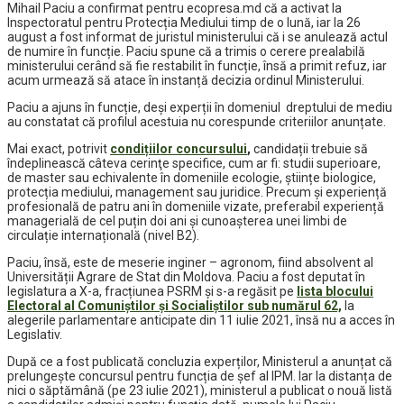
Mihail Paciu a confirmat pentru ecopresa.md că a activat la
Inspectoratul pentru Protecția Mediului timp de o lună, iar la 26
august a fost informat de juristul ministerului că i se anulează actul
de numire în funcție. Paciu spune că a trimis o cerere prealabilă
ministerului cerând să fie restabilit în funcție, însă a primit refuz, iar
acum urmează să atace în instanță decizia ordinul Ministerului.
Paciu a ajuns în funcție, deși experții în domeniul dreptului de mediu
au constatat că profilul acestuia nu corespunde criteriilor anunțate.
Mai exact, potrivit
condițiilor concursului
,
candidații trebuie să
îndeplinească câteva cerinţe specifice, cum ar fi: studii superioare,
de master sau echivalente în domeniile ecologie, științe biologice,
protecția mediului, management sau juridice. Precum și experiență
profesională de patru ani în domeniile vizate, preferabil experiență
managerială de cel puțin doi ani și cunoașterea unei limbi de
circulație internațională (nivel B2).
Paciu, însă, este de meserie inginer – agronom, fiind absolvent al
Universității Agrare de Stat din Moldova. Paciu a fost deputat în
legislatura a X-a, fracțiunea PSRM și s-a regăsit pe
lista blocului
Electoral al Comuniștilor și Socialiștilor sub numărul 62,
la
alegerile parlamentare anticipate din 11 iulie 2021, însă nu a acces în
Legislativ.
După ce a fost publicată concluzia experților, Ministerul a anunțat că
prelungește concursul pentru funcția de șef al IPM. Iar la distanța de
nici o săptămână (pe 23 iulie 2021), ministerul a publicat o nouă listă