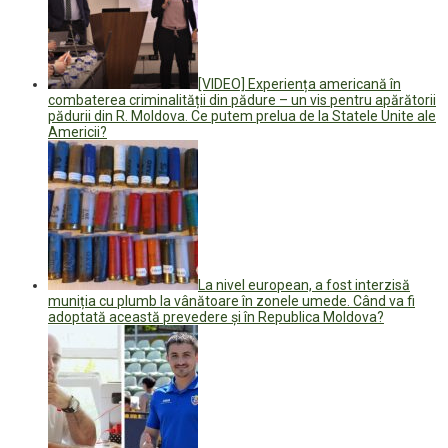
[VIDEO] Experiența americană în
combaterea criminalității din pădure – un vis pentru apărătorii
pădurii din R. Moldova. Ce putem prelua de la Statele Unite ale
Americii?
La nivel european, a fost interzisă
muniția cu plumb la vânătoare în zonele umede. Când va fi
adoptată această prevedere și în Republica Moldova?