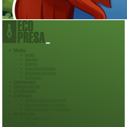
Mediu
Mediu
Atitudini
Externe
Agricultura durabila
Schimbari climatice
Ecoturism
Evenimente
Energie verde
Ecolifestyle
Campanii
#Povești din ECOmunitate
Servicii publice de calitate
Protecție ariilor (ne)protejate
Multimedia
Podcasturi eco
Interviu