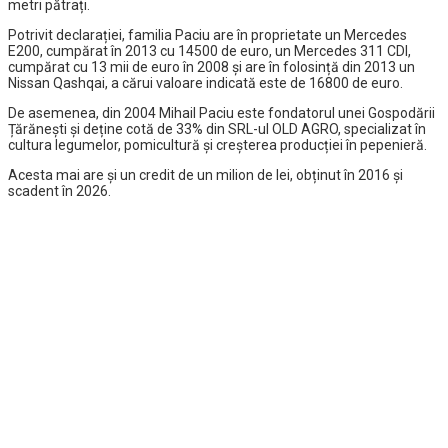
metri pătrați.
Potrivit declarației, familia Paciu are în proprietate un Mercedes
E200, cumpărat în 2013 cu 14500 de euro, un Mercedes 311 CDI,
cumpărat cu 13 mii de euro în 2008 și are în folosință din 2013 un
Nissan Qashqai, a cărui valoare indicată este de 16800 de euro.
De asemenea, din 2004 Mihail Paciu este fondatorul unei Gospodării
Țărănești și deține cotă de 33% din SRL-ul OLD AGRO, specializat în
cultura legumelor, pomicultură și creșterea producției în pepenieră.
Acesta mai are și un credit de un milion de lei, obținut în 2016 și
scadent în 2026.