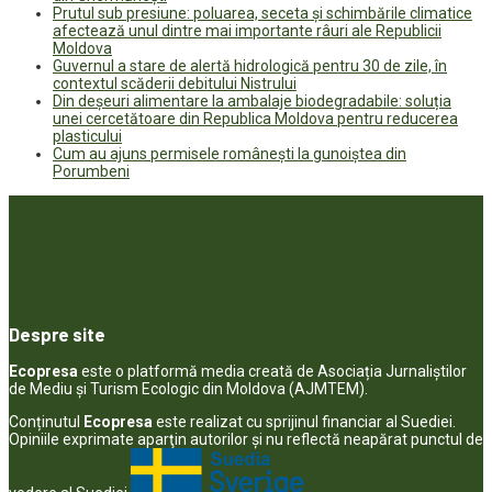
Prutul sub presiune: poluarea, seceta și schimbările climatice
afectează unul dintre mai importante râuri ale Republicii
Moldova
Guvernul a stare de alertă hidrologică pentru 30 de zile, în
contextul scăderii debitului Nistrului
Din deșeuri alimentare la ambalaje biodegradabile: soluția
unei cercetătoare din Republica Moldova pentru reducerea
plasticului
Cum au ajuns permisele românești la gunoiștea din
Porumbeni
Despre site
Ecopresa
este o platformă media creată de Asociația Jurnaliștilor
de Mediu și Turism Ecologic din Moldova (AJMTEM).
Conținutul
Ecopresa
este realizat cu sprijinul financiar al Suediei.
Opiniile exprimate aparţin autorilor şi nu reflectă neapărat punctul de