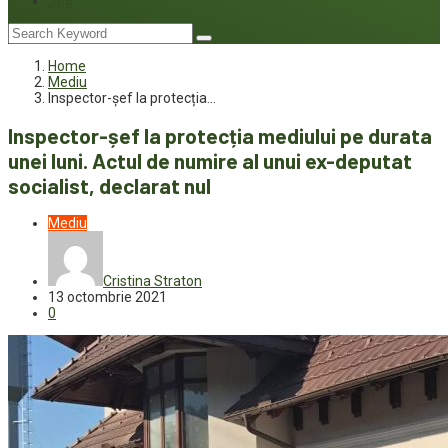
Joc
Home
Mediu
Inspector-șef la protecția…
Inspector-șef la protecția mediului pe durata
unei luni. Actul de numire al unui ex-deputat
socialist, declarat nul
Mediu
Cristina Straton
13 octombrie 2021
0