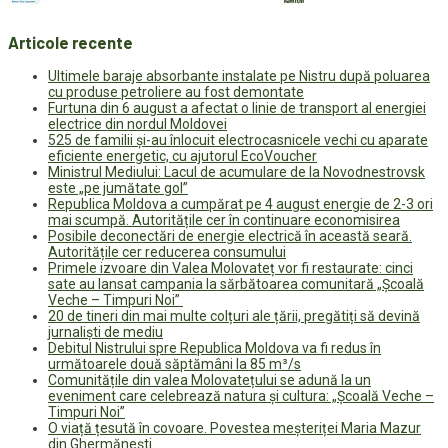
Articole recente
Ultimele baraje absorbante instalate pe Nistru după poluarea
cu produse petroliere au fost demontate
Furtuna din 6 august a afectat o linie de transport al energiei
electrice din nordul Moldovei
525 de familii și-au înlocuit electrocasnicele vechi cu aparate
eficiente energetic, cu ajutorul EcoVoucher
Ministrul Mediului: Lacul de acumulare de la Novodnestrovsk
este „pe jumătate gol”
Republica Moldova a cumpărat pe 4 august energie de 2-3 ori
mai scumpă. Autoritățile cer în continuare economisirea
Posibile deconectări de energie electrică în această seară.
Autoritățile cer reducerea consumului
Primele izvoare din Valea Molovateț vor fi restaurate: cinci
sate au lansat campania la sărbătoarea comunitară „Școală
Veche – Timpuri Noi”
20 de tineri din mai multe colțuri ale țării, pregătiți să devină
jurnaliști de mediu
Debitul Nistrului spre Republica Moldova va fi redus în
următoarele două săptămâni la 85 m³/s
Comunitățile din valea Molovatețului se adună la un
eveniment care celebrează natura și cultura: „Școală Veche –
Timpuri Noi”
O viață țesută în covoare. Povestea meșteriței Maria Mazur
din Ghermănești