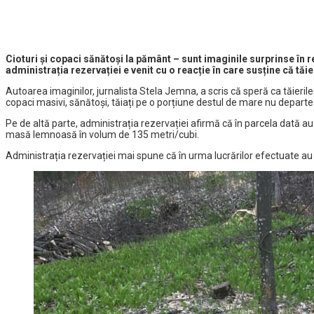
Cioturi și copaci sănătoși la pământ – sunt imaginile surprinse în re
administrația rezervației e venit cu o reacție în care susține că tăie
Autoarea imaginilor, jurnalista Stela Jemna, a scris că speră ca tăieril
copaci masivi, sănătoși, tăiați pe o porțiune destul de mare nu departe
Pe de altă parte, administrația rezervației afirmă că în parcela dată a
masă lemnoasă în volum de 135 metri/cubi.
Administrația rezervației mai spune că în urma lucrărilor efectuate au f