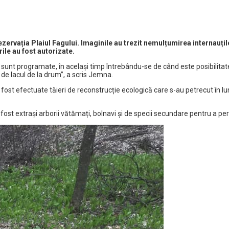
zervația Plaiul Fagului. Imaginile au trezit nemulțumirea internauțilo
rile au fost autorizate.
e sunt programate, în același timp întrebându-se de când este posibilitate
 de lacul de la drum”, a scris Jemna.
u fost efectuate tăieri de reconstrucție ecologică care s-au petrecut în 
ost extrași arborii vătămați, bolnavi și de specii secundare pentru a perm