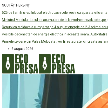
NOUTĂȚI FIERBINȚI
525 de familii și-au înlocuit electrocasnicele vechi cu aparate eficient
Ministrul Mediului: Lacul de acumulare de la Novodnestrovsk este „pe 
Republica Moldova a cumpărat pe 4 august energie de 2-3 ori mai scum
Posibile deconectări de energie electrică în această seară. Autorități
Primele izvoare din Valea Molovateț vor fi restaurate: cinci sate au 
6 august 2026