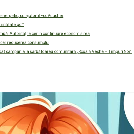
e energetic, cu ajutorul EcoVoucher
jumătate gol”
pă. Autoritățile cer în continuare economisirea
le cer reducerea consumului
lansat campania la sărbătoarea comunitară „Școală Veche – Timpuri Noi”