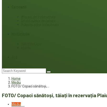
Campanii
#Povești din ECOmunitate
Servicii publice de calitate
Protecție ariilor (ne)protejate
Multimedia
Podcasturi eco
Interviu
Joc
Home
Mediu
FOTO/ Copaci sănătoși,…
FOTO/ Copaci sănătoși, tăiați în rezervația Plaiu
Mediu