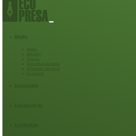
Mediu
Mediu
Atitudini
Externe
Agricultura durabila
Schimbari climatice
Ecoturism
Evenimente
Energie verde
Ecolifestyle