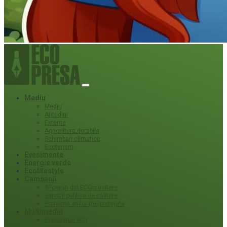
Mediu
Mediu
Atitudini
Externe
Agricultura durabila
Schimbari climatice
Ecoturism
Evenimente
Energie verde
Ecolifestyle
Campanii
#Povești din ECOmunitate
Servicii publice de calitate
Protecție ariilor (ne)protejate
Multimedia
Podcasturi eco