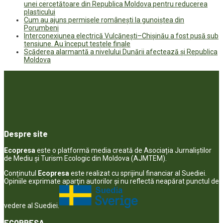
unei cercetătoare din Republica Moldova pentru reducerea
plasticului
Cum au ajuns permisele românești la gunoiștea din
Porumbeni
Interconexiunea electrică Vulcănești–Chișinău a fost pusă sub
tensiune. Au început testele finale
Scăderea alarmantă a nivelului Dunării afectează și Republica
Moldova
Despre site
Ecopresa
este o platformă media creată de Asociația Jurnaliștilor
de Mediu și Turism Ecologic din Moldova (AJMTEM).
Conținutul
Ecopresa
este realizat cu sprijinul financiar al Suediei.
Opiniile exprimate aparţin autorilor şi nu reflectă neapărat punctul de
vedere al Suediei.
ECOPRESA