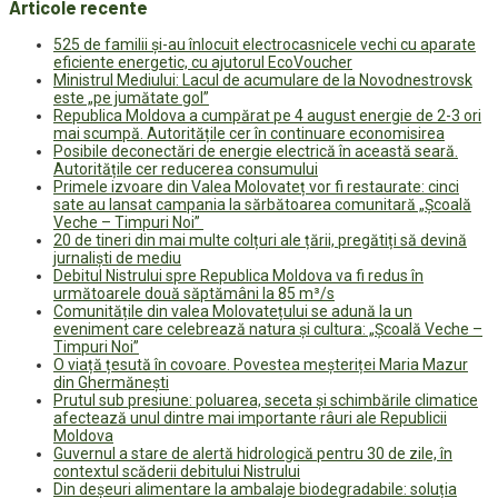
Articole recente
525 de familii și-au înlocuit electrocasnicele vechi cu aparate
eficiente energetic, cu ajutorul EcoVoucher
Ministrul Mediului: Lacul de acumulare de la Novodnestrovsk
este „pe jumătate gol”
Republica Moldova a cumpărat pe 4 august energie de 2-3 ori
mai scumpă. Autoritățile cer în continuare economisirea
Posibile deconectări de energie electrică în această seară.
Autoritățile cer reducerea consumului
Primele izvoare din Valea Molovateț vor fi restaurate: cinci
sate au lansat campania la sărbătoarea comunitară „Școală
Veche – Timpuri Noi”
20 de tineri din mai multe colțuri ale țării, pregătiți să devină
jurnaliști de mediu
Debitul Nistrului spre Republica Moldova va fi redus în
următoarele două săptămâni la 85 m³/s
Comunitățile din valea Molovatețului se adună la un
eveniment care celebrează natura și cultura: „Școală Veche –
Timpuri Noi”
O viață țesută în covoare. Povestea meșteriței Maria Mazur
din Ghermănești
Prutul sub presiune: poluarea, seceta și schimbările climatice
afectează unul dintre mai importante râuri ale Republicii
Moldova
Guvernul a stare de alertă hidrologică pentru 30 de zile, în
contextul scăderii debitului Nistrului
Din deșeuri alimentare la ambalaje biodegradabile: soluția