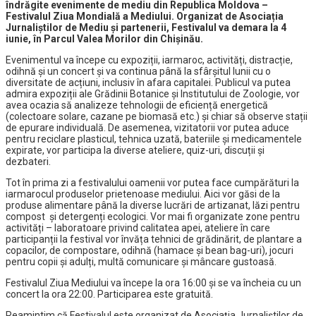
îndrăgite evenimente de mediu din Republica Moldova –
Festivalul Ziua Mondială a Mediului. Organizat de Asociația
Jurnaliștilor de Mediu și partenerii, Festivalul va demara la 4
iunie, în Parcul Valea Morilor din Chișinău.
Evenimentul va începe cu expoziții, iarmaroc, activități, distracție,
odihnă și un concert și va continua până la sfârșitul lunii cu o
diversitate de acțiuni, inclusiv în afara capitalei. P
ublicul
va putea
admira expoziții ale Grădinii Botanice și Institutului de Zoologie, vor
avea ocazia să analizeze tehnologii de eficiență energetică
(colectoare solare, cazane pe biomasă etc.) și chiar să observe stații
de epurare individuală. De asemenea, vizitatorii vor putea aduce
pentru reciclare plasticul, tehnica uzată, bateriile și medicamentele
expirate, vor participa la diverse ateliere, quiz-uri, discuții și
dezbateri.
Tot în prima zi a festivalului oamenii vor putea face cumpărături la
iarmarocul produselor prietenoase mediului. Aici vor găsi de la
produse alimentare până la diverse lucrări de artizanat, lăzi pentru
compost și detergenți ecologici. Vor mai fi organizate zone pentru
activități – laboratoare privind calitatea apei, ateliere în care
participanții la festival vor învăța tehnici de grădinărit, de plantare a
copacilor, de compostare, odihnă (hamace și bean bag-uri), jocuri
pentru copii şi adulți, multă comunicare și mâncare gustoasă.
Festivalul Ziua Mediului va începe la ora 16:00 și se va încheia cu un
concert la ora 22:00.
P
articiparea este gratuită.
Reamintim că Festivalul este organizat de Asociația Jurnaliștilor de