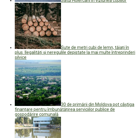
Satul Holercani în viziunea copiilor
Sute de metri cubi de lemn, tăiați în
plus. Ilegalități și neregulile depistate la mai multe întreprinderi
silvice
30 de primării din Moldova pot câștiga
finanțare pentru îmbunătățirea serviciilor publice de
gospodărire comunală