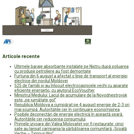
Articole recente
Ultimele baraje absorbante instalate pe Nistru după poluarea
cu produse petroliere au fost demontate
Furtuna din 6 august a afectat o linie de transport al energiei
electrice din nordul Moldovei
525 de familii și-au înlocuit electrocasnicele vechi cu aparate
eficiente energetic, cu ajutorul EcoVoucher
Ministrul Mediului: Lacul de acumulare de la Novodnestrovsk
este „pe jumătate gol”
Republica Moldova a cumpărat pe 4 august energie de 2-3 ori
mai scumpă. Autoritățile cer în continuare economisirea
Posibile deconectări de energie electrică în această seară.
Autoritățile cer reducerea consumului
Primele izvoare din Valea Molovateț vor fi restaurate: cinci
sate au lansat campania la sărbătoarea comunitară „Școală
Veche – Timpuri Noi”