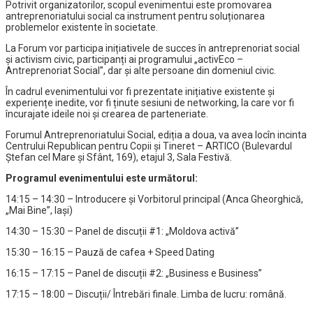
Potrivit organizatorilor, scopul evenimentui este promovarea
antreprenoriatului social ca instrument pentru soluționarea
problemelor existente în societate.
La Forum vor participa inițiativele de succes în antreprenoriat social
și activism civic, participanți ai programului „activEco –
Antreprenoriat Social”, dar și alte persoane din domeniul civic.
În cadrul evenimentului vor fi prezentate inițiative existente și
experiențe inedite, vor fi ținute sesiuni de networking, la care vor fi
încurajate ideile noi și crearea de parteneriate.
Forumul Antreprenoriatului Social, ediția a doua, va avea locîn incinta
Centrului Republican pentru Copii și Tineret – ARTICO (Bulevardul
Ștefan cel Mare și Sfânt, 169), etajul 3, Sala Festivă.
Programul evenimentului este următorul:
14:15 – 14:30 – Introducere și Vorbitorul principal (Anca Gheorghică,
„Mai Bine”, Iași)
14:30 – 15:30 – Panel de discuții #1: „Moldova activă”
15:30 – 16:15 – Pauză de cafea + Speed Dating
16:15 – 17:15 – Panel de discuții #2: „Business e Business”
17:15 – 18:00 – Discuții/ Întrebări finale. Limba de lucru: română.