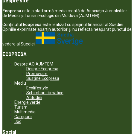
Despre site
Ecopresa
este o platformă media creată de Asociația Jurnaliștilor
de Mediu și Turism Ecologic din Moldova (AJMTEM).
Conținutul
Ecopresa
este realizat cu sprijinul financiar al Suediei.
Opiniile exprimate aparţin autorilor şi nu reflectă neapărat punctul de
vedere al Suediei.
ECOPRESA
Despre AO AJMTEM
Despre Ecopresa
Promovare
Susține Ecopresa
Mediu
Ecolifestyle
Schimbari climatice
Atitudini
Energie verde
Turism
Multimedia
Campanii
Joc
Social