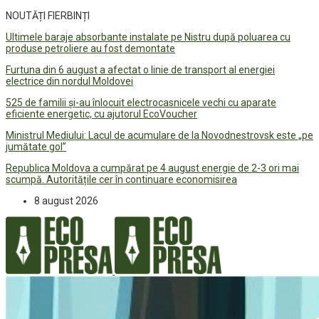
NOUTĂȚI FIERBINȚI
Ultimele baraje absorbante instalate pe Nistru după poluarea cu
produse petroliere au fost demontate
Furtuna din 6 august a afectat o linie de transport al energiei
electrice din nordul Moldovei
525 de familii și-au înlocuit electrocasnicele vechi cu aparate
eficiente energetic, cu ajutorul EcoVoucher
Ministrul Mediului: Lacul de acumulare de la Novodnestrovsk este „pe
jumătate gol”
Republica Moldova a cumpărat pe 4 august energie de 2-3 ori mai
scumpă. Autoritățile cer în continuare economisirea
8 august 2026