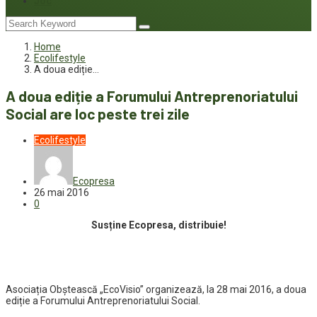
Joc
Home
Ecolifestyle
A doua ediție…
A doua ediție a Forumului Antreprenoriatului
Social are loc peste trei zile
Ecolifestyle
Ecopresa
26 mai 2016
0
Susține Ecopresa, distribuie!
Asociația Obștească „EcoVisio” organizează, la 28 mai 2016, a doua
ediție a Forumului Antreprenoriatului Social.