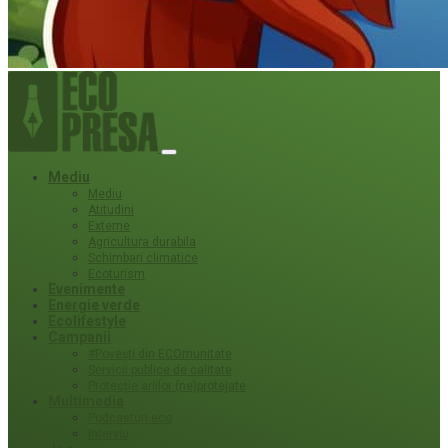
Mediu
Mediu
Atitudini
Externe
Agricultura durabila
Schimbari climatice
Ecoturism
Evenimente
Energie verde
Ecolifestyle
Campanii
#Povești din ECOmunitate
Servicii publice de calitate
Protecție ariilor (ne)protejate
Multimedia
Podcasturi eco
Interviu