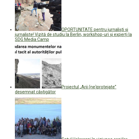
OPORTUNITATE pentru jurnaliști și
jurnaliste! Vizită de studiu la Berlin, workshop-uri și experți la
SDG Media Camp
Proiectul „Arii (ne)protejate”
desemnat câștigător