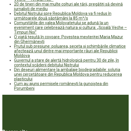
20 de tineri din mai multe colțuri ale țării, pregătiți să devină
jurnaliști de mediu
Debitul Nistrului spre Republica Moldova va fi redus în
următoarele două săptămâni la 85 m³/s
Comunitățile din valea Molovatețului se adună la un
eveniment care celebrează natura și cultura: „Școală Veche –
Timpuri Noi”
O viață țesută în covoare. Povestea meșteriței Maria Mazur
din Ghermănești
Prutul sub presiune: poluarea, seceta și schimbările climatice
afectează unul dintre mai importante râuri ale Republicii
Moldova
Guvernul a stare de alertă hidrologică pentru 30 de zile, în
contextul scăderii debitului Nistrului
Din deșeuri alimentare la ambalaje biodegradabile: soluția
unei cercetătoare din Republica Moldova pentru reducerea
plasticului
Cum au ajuns permisele românești la gunoiștea din
Porumbeni