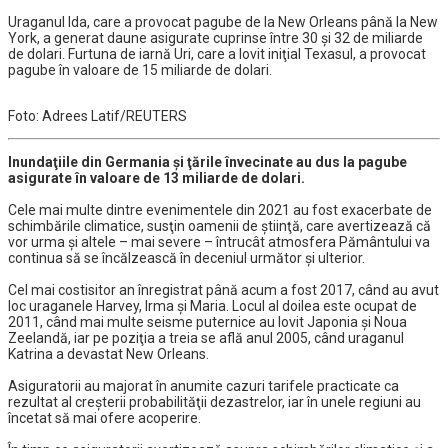
Uraganul Ida, care a provocat pagube de la New Orleans până la New
York, a generat daune asigurate cuprinse între 30 şi 32 de miliarde
de dolari. Furtuna de iarnă Uri, care a lovit iniţial Texasul, a provocat
pagube în valoare de 15 miliarde de dolari.
Foto: Adrees Latif/REUTERS
Inundaţiile din Germania şi ţările învecinate au dus la pagube
asigurate în valoare de 13 miliarde de dolari.
Cele mai multe dintre evenimentele din 2021 au fost exacerbate de
schimbările climatice, susţin oamenii de ştiinţă, care avertizează că
vor urma şi altele – mai severe – întrucât atmosfera Pământului va
continua să se încălzească în deceniul următor şi ulterior.
Cel mai costisitor an înregistrat până acum a fost 2017, când au avut
loc uraganele Harvey, Irma şi Maria. Locul al doilea este ocupat de
2011, când mai multe seisme puternice au lovit Japonia şi Noua
Zeelandă, iar pe poziţia a treia se află anul 2005, când uraganul
Katrina a devastat New Orleans.
Asiguratorii au majorat în anumite cazuri tarifele practicate ca
rezultat al creşterii probabilităţii dezastrelor, iar în unele regiuni au
încetat să mai ofere acoperire.