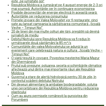
este „pe jumătate gol”
Republica Moldova a cumpărat pe 4 august energie de 2-3 ori
mai scumpă. Autoritățile cer în continuare economisirea
Posibile deconectări de energie electrică în această seară.
Autoritățile cer reducerea consumului
Primele izvoare din Valea Molovateț vor fi restaurate: cinci
sate au lansat campania la sărbătoarea comunitară „Școală
Veche – Timpuri Noi”
20 de tineri din mai multe colțuri ale țării, pregătiți să devină
jurnaliști de mediu
Debitul Nistrului spre Republica Moldova va fi redus în
următoarele două săptămâni la 85 m³/s
Comunitățile din valea Molovatețului se adună la un
eveniment care celebrează natura și cultura: „Școală Veche –
Timpuri Noi”
O viață țesută în covoare. Povestea meșteriței Maria Mazur
din Ghermănești
Prutul sub presiune: poluarea, seceta și schimbările climatice
afectează unul dintre mai importante râuri ale Republicii
Moldova
Guvernul a stare de alertă hidrologică pentru 30 de zile, în
contextul scăderii debitului Nistrului
Din deșeuri alimentare la ambalaje biodegradabile: soluția
unei cercetătoare din Republica Moldova pentru reducerea
plasticului
Cum au ajuns permisele românești la gunoiștea din
Porumbeni