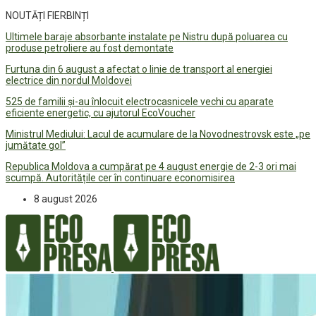
NOUTĂȚI FIERBINȚI
Ultimele baraje absorbante instalate pe Nistru după poluarea cu
produse petroliere au fost demontate
Furtuna din 6 august a afectat o linie de transport al energiei
electrice din nordul Moldovei
525 de familii și-au înlocuit electrocasnicele vechi cu aparate
eficiente energetic, cu ajutorul EcoVoucher
Ministrul Mediului: Lacul de acumulare de la Novodnestrovsk este „pe
jumătate gol”
Republica Moldova a cumpărat pe 4 august energie de 2-3 ori mai
scumpă. Autoritățile cer în continuare economisirea
8 august 2026