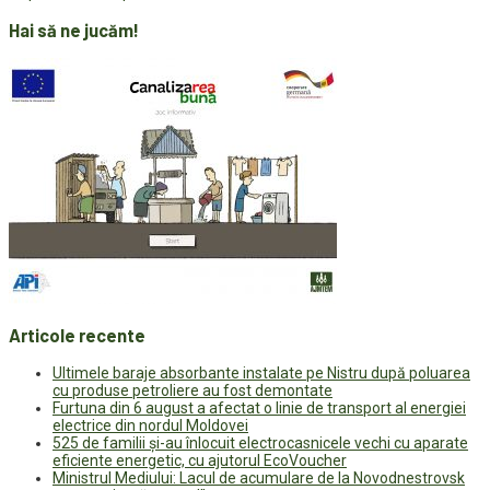
Hai să ne jucăm!
Articole recente
Ultimele baraje absorbante instalate pe Nistru după poluarea
cu produse petroliere au fost demontate
Furtuna din 6 august a afectat o linie de transport al energiei
electrice din nordul Moldovei
525 de familii și-au înlocuit electrocasnicele vechi cu aparate
eficiente energetic, cu ajutorul EcoVoucher
Ministrul Mediului: Lacul de acumulare de la Novodnestrovsk