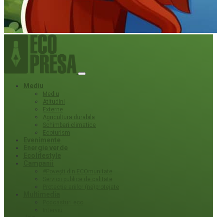
Mediu
Mediu
Atitudini
Externe
Agricultura durabila
Schimbari climatice
Ecoturism
Evenimente
Energie verde
Ecolifestyle
Campanii
#Povești din ECOmunitate
Servicii publice de calitate
Protecție ariilor (ne)protejate
Multimedia
Podcasturi eco
Interviu