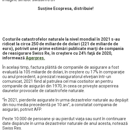
Susține Ecopresa, distribuie!
Costurile catastrofelor naturale la nivel mondial în 2021 s-au
ridicat la circa 250 de miliarde de dolari (221 de miliarde de
euro), potrivit unei prime estimări publicate marţi de compania
de reasigurare Swiss Re, în creştere cu 24% faţă de 2020,
informează
Agerpres.
În acelaşi timp, factura plătită de companiile de asigurare a fost
evaluată la 105 miliarde de dolari, în creştere cu 17% în comparaţie
cu anul precedent, a precizat reasiguratorul elveţian într-un
comunicat, 2021 fiind al patrulea cel mai costisitor an pentru
companiile de asigurări din 1970, în ceea ce priveşte acoperirea
daunelor provocate de catastrofele naturale.
”În 2021, pierderile asigurate în urma dezastrelor naturale au depăşit
din nou media precedentă pe 10 ani”, a constatat compania de
asigurări, potrivit AFP.
Peste 10.000 de persoane şi-au pierdut viaţa sau sunt în continuare
date dispărute în urma dezastrelor naturale de anul acesta, notează
Swiss Res.