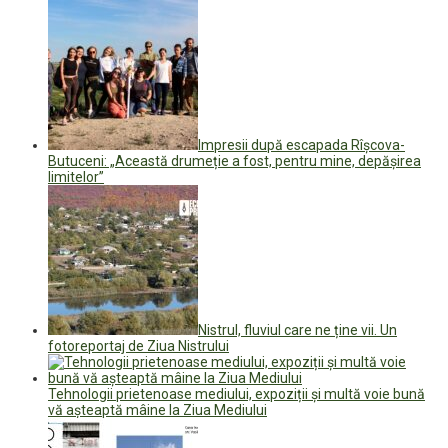
Impresii după escapada Rîșcova-
Butuceni: „Această drumeție a fost, pentru mine, depășirea
limitelor”
Nistrul, fluviul care ne ține vii. Un
fotoreportaj de Ziua Nistrului
Tehnologii prietenoase mediului, expoziții și multă voie bună
vă așteaptă mâine la Ziua Mediului