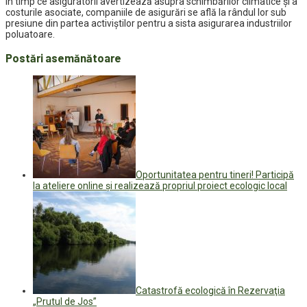
În timp ce asiguratorii avertizează asupra schimbărilor climatice şi a
costurile asociate, companiile de asigurări se află la rândul lor sub
presiune din partea activiştilor pentru a sista asigurarea industriilor
poluatoare.
Postări asemănătoare
Oportunitatea pentru tineri! Participă
la ateliere online și realizează propriul proiect ecologic local
Catastrofă ecologică în Rezervaţia
„Prutul de Jos”