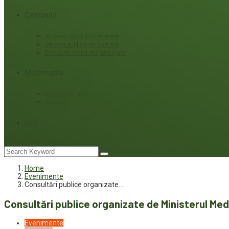
Campanii
#Povești din ECOmunitate
Servicii publice de calitate
Protecție ariilor (ne)protejate
Multimedia
Podcasturi eco
Interviu
Joc
Home
Evenimente
Consultări publice organizate…
Consultări publice organizate de Ministerul Med
Evenimente