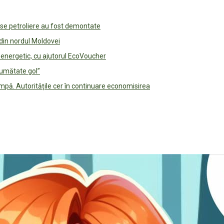
use petroliere au fost demontate
 din nordul Moldovei
e energetic, cu ajutorul EcoVoucher
jumătate gol”
pă. Autoritățile cer în continuare economisirea