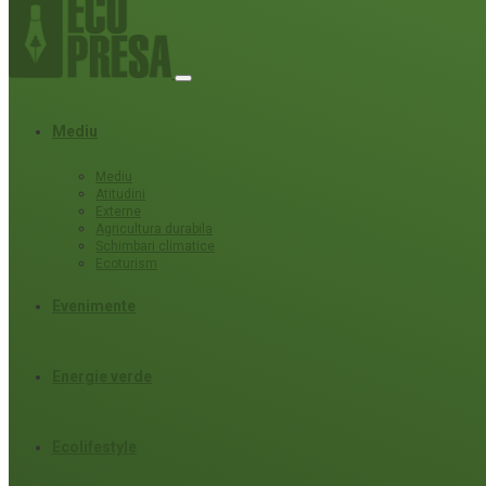
Mediu
Mediu
Atitudini
Externe
Agricultura durabila
Schimbari climatice
Ecoturism
Evenimente
Energie verde
Ecolifestyle