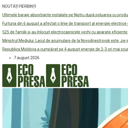
NOUTĂȚI FIERBINȚI
Ultimele baraje absorbante instalate pe Nistru după poluarea cu prod
Furtuna din 6 august a afectat o linie de transport al energiei electrice
525 de familii și-au înlocuit electrocasnicele vechi cu aparate eficient
Ministrul Mediului: Lacul de acumulare de la Novodnestrovsk este „pe 
Republica Moldova a cumpărat pe 4 august energie de 2-3 ori mai scum
7 august 2026