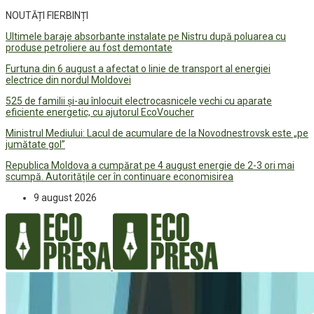
NOUTĂȚI FIERBINȚI
Ultimele baraje absorbante instalate pe Nistru după poluarea cu
produse petroliere au fost demontate
Furtuna din 6 august a afectat o linie de transport al energiei
electrice din nordul Moldovei
525 de familii și-au înlocuit electrocasnicele vechi cu aparate
eficiente energetic, cu ajutorul EcoVoucher
Ministrul Mediului: Lacul de acumulare de la Novodnestrovsk este „pe
jumătate gol”
Republica Moldova a cumpărat pe 4 august energie de 2-3 ori mai
scumpă. Autoritățile cer în continuare economisirea
9 august 2026