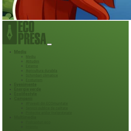
Mediu
Mediu
Atitudini
Externe
Agricultura durabila
Schimbari climatice
Ecoturism
Evenimente
Energie verde
Ecolifestyle
Campanii
#Povești din ECOmunitate
Servicii publice de calitate
Protecție ariilor (ne)protejate
Multimedia
Podcasturi eco
Interviu