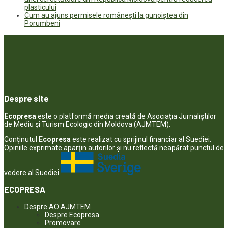
plasticului
Cum au ajuns permisele românești la gunoiștea din
Porumbeni
Despre site
Ecopresa
este o platformă media creată de Asociația Jurnaliștilor
de Mediu și Turism Ecologic din Moldova (AJMTEM).
Conținutul
Ecopresa
este realizat cu sprijinul financiar al Suediei.
Opiniile exprimate aparţin autorilor şi nu reflectă neapărat punctul de
vedere al Suediei.
ECOPRESA
Despre AO AJMTEM
Despre Ecopresa
Promovare