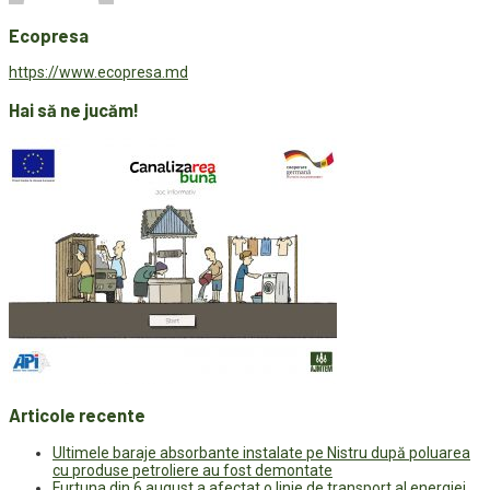
Ecopresa
https://www.ecopresa.md
Hai să ne jucăm!
Articole recente
Ultimele baraje absorbante instalate pe Nistru după poluarea
cu produse petroliere au fost demontate
Furtuna din 6 august a afectat o linie de transport al energiei