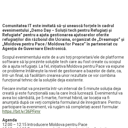
Comunitatea IT este invitată să-și unească forțele în cadrul
evenimentului „Demo Day – Soluții tech pentru Refugiați și
Refugiate” pentru a ajuta gestionarea ajutoarelor oferite
refugiaților din războiul din Ucraina, organizat de „Dreamups” și
„Moldova pentru Pace / Moldova for Peace” în parteneriat cu
Agenția de Guvernare Electronică.
Scopul evenimentului este de a uni toți proprietarii/ele de platforme
software să își prezinte soluțiile tech care au fost create cu scopul
de a ajuta refugiații. La fel, inițiativa Moldova pentru Pace va expune
ce probleme întâlnește la nivel de gestionare a bazelor de date, ca,
într-un final, să facilităm crearea unor rezultate ce vor combina
funcțional tehnic de la soluțiile deja existente.
Fiecare invitat va prezenta într-un interval de 5 minute soluția deja
creată și este funcțională sau la care încă lucrează. Evenimentul va
avea loc sâmbătă, pe 5 martie, format hibrid, iar locația va fi
anunțată după ce veți completa formularul de înregistrare. Pentru
participare la eveniment, vă rugăm să completați acest formular:
https://bit.ly/36PFjmr
Agenda
12:00 – 12:15 Introducere Moldova pentru Pace