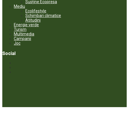
Susține Ecopresa
Mediu
Ecolifestyle
Schimbari climatice
Atitudini
Energie verde
Turism
Multimedia
Campanii
Joc
Social
© ECOPRESA. All rights reserved *** Preluarea textelor care aparțin
www.ecopresa.md poate fi făcută doar cu indicarea sursei și link
activ către subiectul preluat.