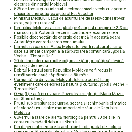
electrice din nordul Moldovei
525 de familii și-au înlocuit electrocasnicele vechi cu aparate
eficiente energetic, cu ajutorul EcoVoucher
Ministrul Mediului: Lacul de acumulare de la Novodnestrovsk
este „pe jumătate gol”
Republica Moldova a cumpărat pe 4 august energie de 2-3 ori
mai scumpă. Autoritățile cer în continuare economisirea
Posibile deconectări de energie electrică în această seară.
Autoritățile cer reducerea consumului
Primele izvoare din Valea Molovateț vor fi restaurate: cinci
sate au lansat campania la sărbătoarea comunitară „Școală
Veche – Timpuri Noi”
20 de tineri din mai multe colțuri ale țării, pregătiți să devină
jurnaliști de mediu
Debitul Nistrului spre Republica Moldova va fi redus în
următoarele două săptămâni la 85 m³/s
Comunitățile din valea Molovatețului se adună la un
eveniment care celebrează natura și cultura: „Școală Veche –
Timpuri Noi”
O viață țesută în covoare. Povestea meșteriței Maria Mazur
din Ghermănești
Prutul sub presiune: poluarea, seceta și schimbările climatice
afectează unul dintre mai importante râuri ale Republicii
Moldova
Guvernul a stare de alertă hidrologică pentru 30 de zile, în
contextul scăderii debitului Nistrului
Din deșeuri alimentare la ambalaje biodegradabile: soluția
unei cercetătoare din Republica Moldova pentru reducerea