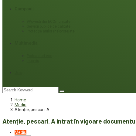
Campanii
#Povești din ECOmunitate
Servicii publice de calitate
Protecție ariilor (ne)protejate
Multimedia
Podcasturi eco
Interviu
Joc
Home
Mediu
Atenție, pescari. A…
Atenție, pescari. A intrat în vigoare documentu
Mediu