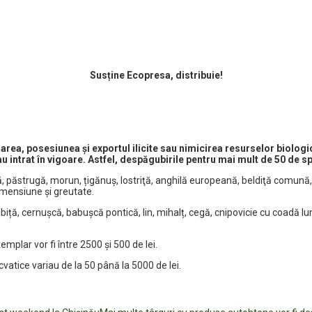
Susține Ecopresa, distribuie!
area, posesiunea și exportul ilicite sau nimicirea
resurselor biologic
au intrat în vigoare. Astfel, despăgubirile pentru mai mult de 50 de sp
ă, păstrugă, morun, țigănuș, lostriţă, anghilă europeană, beldiţă comun
dimensiune și greutate.
biță, cernușcă, babușcă pontică, lin, mihalț, cegă, cnipovicie cu coadă lu
mplar vor fi între 2500 și 500 de lei.
cvatice variau de la 50 până la 5000 de lei.