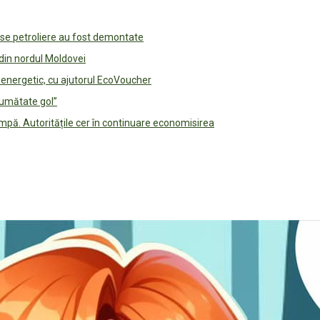
use petroliere au fost demontate
 din nordul Moldovei
e energetic, cu ajutorul EcoVoucher
jumătate gol”
pă. Autoritățile cer în continuare economisirea