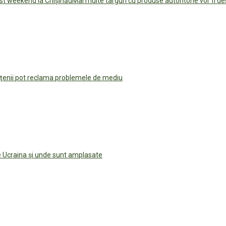
Mai multe târguri cu produse autohtone vor fi de
ţenii pot reclama problemele de mediu
 Ucraina și unde sunt amplasate