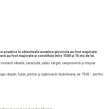
e acvatice în obiectivele acvatice piscicole au fost majorate.
ecii au fost majorate și constituie între 1500 și 15 mii de lei.
ă, mreană vânătă, caracudă, șalău vărgat, caspiosomă și chișcar
ngă, răspăr, fusar, pietrar și zglăvoacă răsăriteană, iar 7500 – pentru