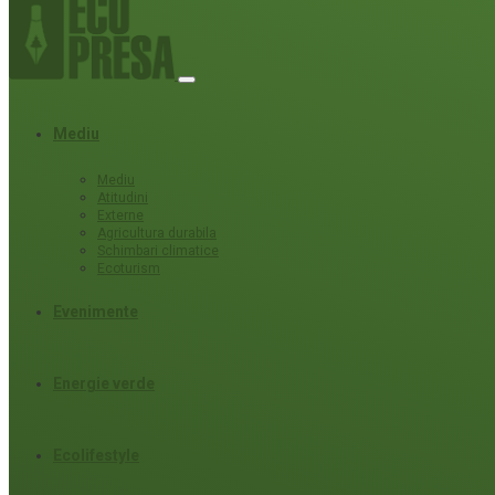
Mediu
Mediu
Atitudini
Externe
Agricultura durabila
Schimbari climatice
Ecoturism
Evenimente
Energie verde
Ecolifestyle