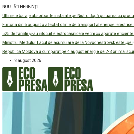
NOUTĂȚI FIERBINȚI
Ultimele baraje absorbante instalate pe Nistru după poluarea cu prod
Furtuna din 6 august a afectat o linie de transport al energiei electrice
525 de familii și-au înlocuit electrocasnicele vechi cu aparate eficient
Ministrul Mediului: Lacul de acumulare de la Novodnestrovsk este „pe 
Republica Moldova a cumpărat pe 4 august energie de 2-3 ori mai scum
8 august 2026