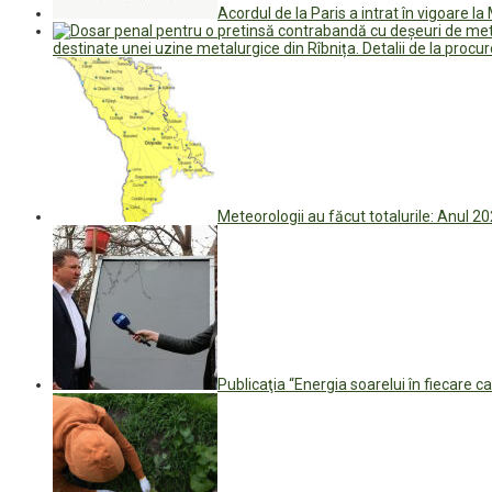
Acordul de la Paris a intrat în vigoare l
destinate unei uzine metalurgice din Rîbnița. Detalii de la procur
Meteorologii au făcut totalurile: Anul 202
Publicaţia “Energia soarelui în fiecare c