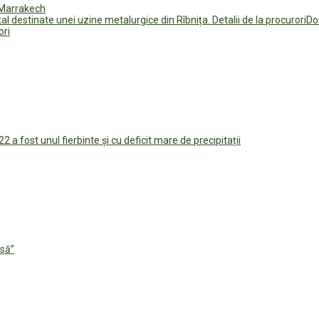
a Marrakech
Do
ori
2 a fost unul fierbinte și cu deficit mare de precipitații
asă”