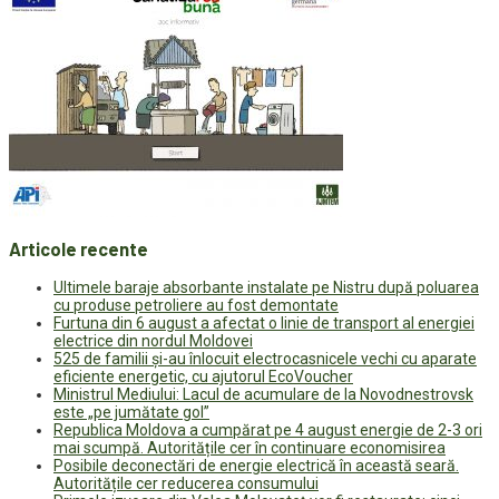
Articole recente
Ultimele baraje absorbante instalate pe Nistru după poluarea
cu produse petroliere au fost demontate
Furtuna din 6 august a afectat o linie de transport al energiei
electrice din nordul Moldovei
525 de familii și-au înlocuit electrocasnicele vechi cu aparate
eficiente energetic, cu ajutorul EcoVoucher
Ministrul Mediului: Lacul de acumulare de la Novodnestrovsk
este „pe jumătate gol”
Republica Moldova a cumpărat pe 4 august energie de 2-3 ori
mai scumpă. Autoritățile cer în continuare economisirea
Posibile deconectări de energie electrică în această seară.
Autoritățile cer reducerea consumului