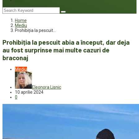
Joc
Home
Mediu
Prohibiția la pescuit…
Prohibiția la pescuit abia a început, dar deja
au fost surprinse mai multe cazuri de
braconaj
Mediu
Eleonora Lisnic
10 aprilie 2024
0