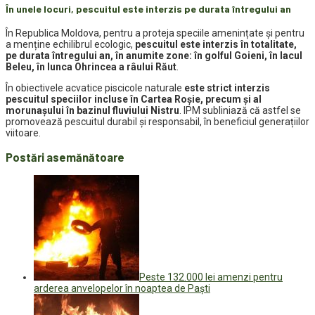
În unele locuri, pescuitul este interzis pe durata întregului an
În Republica Moldova, pentru a proteja speciile amenințate și pentru
a menține echilibrul ecologic,
pescuitul este interzis în totalitate,
pe durata întregului an, în anumite zone: în golful Goieni, în lacul
Beleu, în lunca Ohrincea a râului Răut
.
În obiectivele acvatice piscicole naturale
este strict interzis
pescuitul speciilor incluse în Cartea Roșie, precum și al
morunașului în bazinul fluviului Nistru
. IPM subliniază că astfel se
promovează pescuitul durabil și responsabil, în beneficiul generațiilor
viitoare.
Postări asemănătoare
Peste 132.000 lei amenzi pentru
arderea anvelopelor în noaptea de Paști