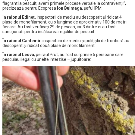
flagrant la pescuit, avem primele procese verbale la contravenții”,
precizează pentru Ecopresa
Ion Bulmaga
, șeful IPM.
În raionul
Edineț,
inspectorii de mediu au descoperit și ridicat 4
plase de monofilament, cu o lungime de aproximativ 100 de metri
fiecare. Au fost verificați 29 de pescari, iar 3 dintre ei au fost
sancționați pentru încălcarea regulilor de pescuit.
În raionul Cantemir
, inspectorii de mediu și polițiștii de frontieră au
descoperit și ridicat două plase de monofilament.
În raionul Leova
, pe râul Prut, au fost surprinse 5 persoane care
pescuiau ilegal cu unelte interzise – jupuitoare: