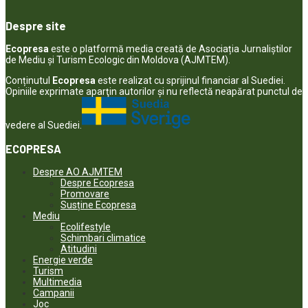
Despre site
Ecopresa
este o platformă media creată de Asociația Jurnaliștilor
de Mediu și Turism Ecologic din Moldova (AJMTEM).
Conținutul
Ecopresa
este realizat cu sprijinul financiar al Suediei.
Opiniile exprimate aparţin autorilor şi nu reflectă neapărat punctul de
vedere al Suediei.
ECOPRESA
Despre AO AJMTEM
Despre Ecopresa
Promovare
Susține Ecopresa
Mediu
Ecolifestyle
Schimbari climatice
Atitudini
Energie verde
Turism
Multimedia
Campanii
Joc