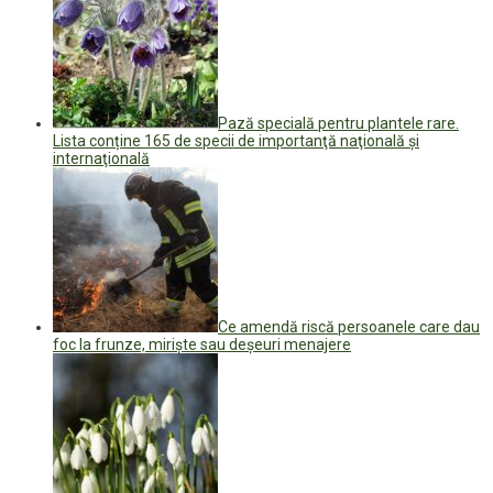
Pază specială pentru plantele rare.
Lista conține 165 de specii de importanţă naţională şi
internaţională
Ce amendă riscă persoanele care dau
foc la frunze, miriște sau deșeuri menajere