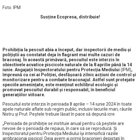
Foto: IPM
Susține Ecopresa, distribuie!
Prohibiția la pescuit abia a început, dar inspectorii de mediu și
polițiștii au constatat deja în flagrant mai multe cazuri de
braconaj. În această primăvară, pescuitul este interzis în
obiectivele acvatice piscicole naturale de la 8 aprilie până la 14
iunie. Angajații Inspectoratului pentru Protecția Mediului
(IPM)
,
împreună cu cei ai Poliției, desfășoară zilnic acțiuni de control și
monitorizare pentru a combate braconajul. Astfel sunt protejate
speciile amenințate, este menținut echilibrul ecologic și
promovat pescuitul durabil și responsabil, în beneficiul
generațiilor viitoare.
Pescuitul este interzis în perioada 8 aprilie – 14 iunie 2024 în toate
apele naturale aflate sub regim public, inclusiv lacurile mari, râurile
Nistru și Prut. Peștele trebuie lăsat în pace să depună icre.
„Perioada de prohibiție se instituie anual pentru că peștele are
nevoie de o perioadă de repaus, în care să se reproducă. Și
Inspectoratul pentru Protecția Mediului își intensifică raziile
antibraconaj piscicol. Deja avem și primii braconieri depistați în