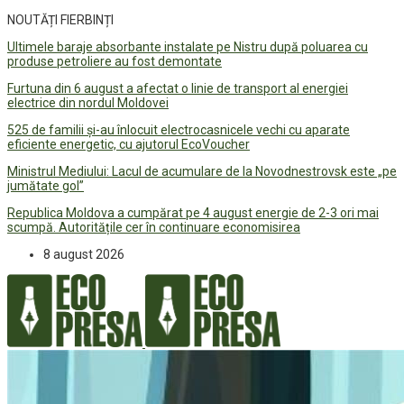
NOUTĂȚI FIERBINȚI
Ultimele baraje absorbante instalate pe Nistru după poluarea cu
produse petroliere au fost demontate
Furtuna din 6 august a afectat o linie de transport al energiei
electrice din nordul Moldovei
525 de familii și-au înlocuit electrocasnicele vechi cu aparate
eficiente energetic, cu ajutorul EcoVoucher
Ministrul Mediului: Lacul de acumulare de la Novodnestrovsk este „pe
jumătate gol”
Republica Moldova a cumpărat pe 4 august energie de 2-3 ori mai
scumpă. Autoritățile cer în continuare economisirea
8 august 2026