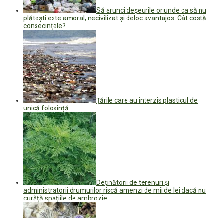
Să arunci deșeurile oriunde ca să nu
plătești este amoral, necivilizat și deloc avantajos. Cât costă
consecințele?
Țările care au interzis plasticul de
unică folosință
Deținătorii de terenuri și
administratorii drumurilor riscă amenzi de mii de lei dacă nu
curăță spațiile de ambrozie