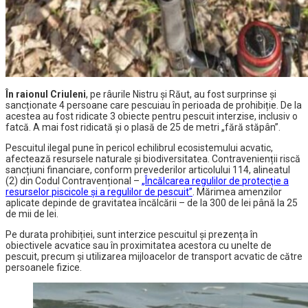
În raionul Criuleni
, pe râurile Nistru și Răut, au fost surprinse și
sancționate 4 persoane care pescuiau în perioada de prohibiție. De la
acestea au fost ridicate 3 obiecte pentru pescuit interzise, inclusiv o
fatcă. A mai fost ridicată și o plasă de 25 de metri „fără stăpân”.
Pescuitul ilegal pune în pericol echilibrul ecosistemului acvatic,
afectează resursele naturale și biodiversitatea. Contravenienții riscă
sancțiuni financiare, conform prevederilor articolului 114, alineatul
(2) din Codul Contravențional –
„Încălcarea regulilor de protecţie a
resurselor piscicole şi a regulilor de pescuit”
. Mărimea amenzilor
aplicate depinde de gravitatea încălcării – de la 300 de lei până la 25
de mii de lei.
Pe durata prohibiției, sunt interzice pescuitul și prezența în
obiectivele acvatice sau în proximitatea acestora cu unelte de
pescuit, precum și utilizarea mijloacelor de transport acvatic de către
persoanele fizice.