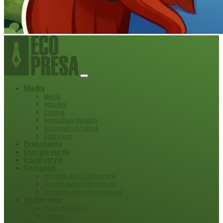
Mediu
Mediu
Atitudini
Externe
Agricultura durabila
Schimbari climatice
Ecoturism
Evenimente
Energie verde
Ecolifestyle
Campanii
#Povești din ECOmunitate
Servicii publice de calitate
Protecție ariilor (ne)protejate
Multimedia
Podcasturi eco
Interviu