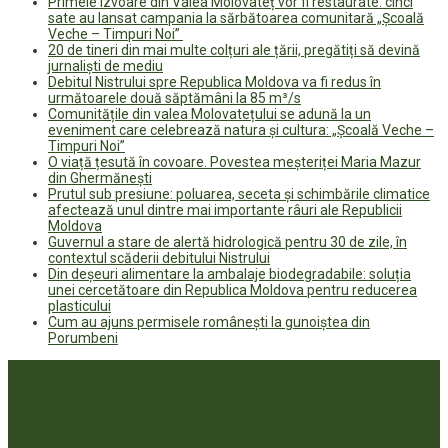
Primele izvoare din Valea Molovateț vor fi restaurate: cinci
sate au lansat campania la sărbătoarea comunitară „Școală
Veche – Timpuri Noi”
20 de tineri din mai multe colțuri ale țării, pregătiți să devină
jurnaliști de mediu
Debitul Nistrului spre Republica Moldova va fi redus în
următoarele două săptămâni la 85 m³/s
Comunitățile din valea Molovatețului se adună la un
eveniment care celebrează natura și cultura: „Școală Veche –
Timpuri Noi”
O viață țesută în covoare. Povestea meșteriței Maria Mazur
din Ghermănești
Prutul sub presiune: poluarea, seceta și schimbările climatice
afectează unul dintre mai importante râuri ale Republicii
Moldova
Guvernul a stare de alertă hidrologică pentru 30 de zile, în
contextul scăderii debitului Nistrului
Din deșeuri alimentare la ambalaje biodegradabile: soluția
unei cercetătoare din Republica Moldova pentru reducerea
plasticului
Cum au ajuns permisele românești la gunoiștea din
Porumbeni