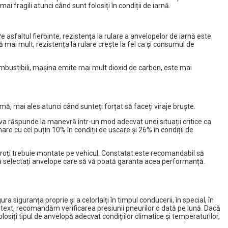
 fragili atunci când sunt folosiți în condiții de iarnă.
Pe asfaltul fierbinte, rezistența la rulare a anvelopelor de iarnă este
i mult, rezistența la rulare crește la fel ca și consumul de
ombustibili, mașina emite mai mult dioxid de carbon, este mai
, mai ales atunci când sunteți forțat să faceți viraje bruște.
a răspunde la manevră într-un mod adecvat unei situații critice ca
e cu cel puțin 10% în condiții de uscare și 26% în condiții de
e roți trebuie montate pe vehicul. Constatat este recomandabil să
 să selectați anvelope care să vă poată garanta acea performanță.
 siguranța proprie și a celorlalți în timpul conducerii, în special, în
ntext, recomandăm verificarea presiunii pneurilor o dată pe lună. Dacă
osiți tipul de anvelopă adecvat condițiilor climatice și temperaturilor,