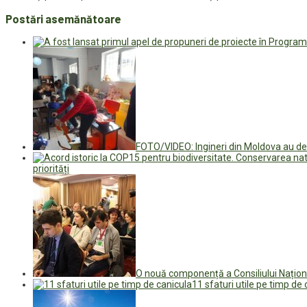
Postări asemănătoare
FOTO/VIDEO: Ingineri din Moldova au dezv
priorități
O nouă componență a Consiliului Națion
11 sfaturi utile pe timp de 