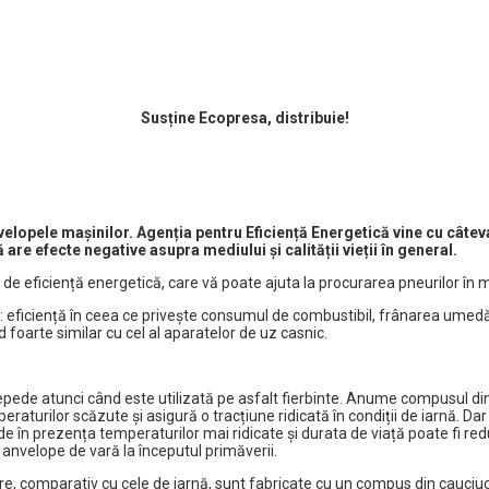
Susține Ecopresa, distribuie!
velopele mașinilor. Agenția pentru Eficiență Energetică vine cu câteva
e efecte negative asupra mediului și calității vieții în general.
 de eficiență energetică, care vă poate ajuta la procurarea pneurilor în 
eficiență în ceea ce privește consumul de combustibil, frânarea umedă și
 foarte similar cu cel al aparatelor de uz casnic.
ede atunci când este utilizată pe asfalt fierbinte. Anume compusul din
raturilor scăzute și asigură o tracțiune ridicată în condiții de iarnă. Da
de în prezența temperaturilor mai ridicate și durata de viață poate fi re
anvelope de vară la începutul primăverii.
re, comparativ cu cele de iarnă, sunt fabricate cu un compus din cauciuc 