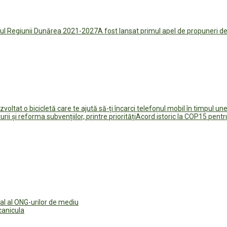
A fost lansat primul apel de propuneri 
oltat o bicicletă care te ajută să-ți încarci telefonul mobil în timpul u
Acord istoric la COP15 pentru
al al ONG-urilor de mediu
canicula