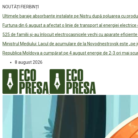
NOUTĂȚI FIERBINȚI
Ultimele baraje absorbante instalate pe Nistru după poluarea cu prod
Furtuna din 6 august a afectat o linie de transport al energiei electrice
525 de familii și-au înlocuit electrocasnicele vechi cu aparate eficient
Ministrul Mediului: Lacul de acumulare de la Novodnestrovsk este „pe 
Republica Moldova a cumpărat pe 4 august energie de 2-3 ori mai scum
8 august 2026