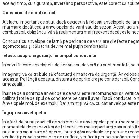
același timp, cu siguranță, inversând perspectiva, este corect să spunem 
Consumul de combustibil
Alt lucru important de știut, dacă decideți să folosiți anvelopele de iarn
mai mare decât cea a anvelopelor de vară sau de sezon. Acest lucru s
combustibil, obligându-vă să realimentați mai frecvent decât este nec
Condusul cu anvelope de iarnă pe perioada de vară are și efecte negati
zgomotoasă și călătoria devine mai puțin confortabilă.
Efecte asupra siguranței în timpul condusului
În cazul în care anvelopele de sezon sau de vară nu sunt montate pe ti
Imaginați-vă că trebuie să efectuați o manevră de urgență. Anvelopele
aceasta. Pe lângă aceasta, distanța de oprire crește considerabil. Cond
umezeală.
Înainte de a schimba anvelopele de vară este recomandabil să verificaț
calibrați roțile pe tipul de conducere pe care îl aveți. Dacă conduceț
Anvelopele moi, de exemplu. Dar amintiți-vă că, cu cât anvelopa este
Îngrijirea anvelopelor
În afară de buna practică de schimbare a anvelopelor pentru sezonul potriv
momentele de manevră și de frânare, cei mai importanți pași sunt să ve
nu sunteți sigur cum să operați, puteți găsi nivelurile de presiune recom
verificați periodic presiunea de umflare, verificați periodic adâncimea b