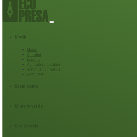
Mediu
Mediu
Atitudini
Externe
Agricultura durabila
Schimbari climatice
Ecoturism
Evenimente
Energie verde
Ecolifestyle