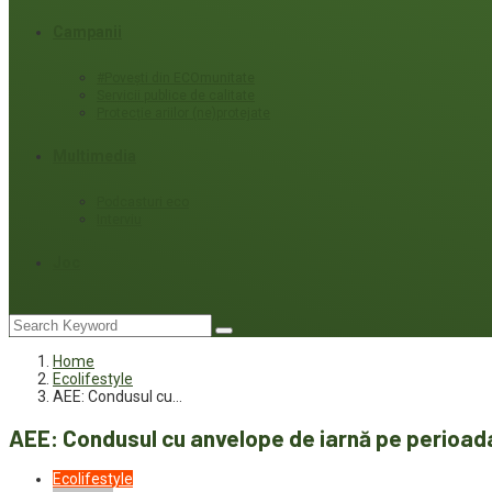
Campanii
#Povești din ECOmunitate
Servicii publice de calitate
Protecție ariilor (ne)protejate
Multimedia
Podcasturi eco
Interviu
Joc
Home
Ecolifestyle
AEE: Condusul cu…
AEE: Condusul cu anvelope de iarnă pe perioad
Ecolifestyle