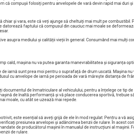
că compușii folosiți pentru anvelopele de vară devin rapid mai duri și mai
ă chiar și vara, este că veți ajunge să cheltuiți mai mult pe combustibil. 
e datorează faptului că compusul din cauciuc mai moale se deformează ma
esar.
ve asupra mediului și calității vieții în general. Consumând mai mulți c
mp cald, mașina nu va putea garanta manevrabilitatea și siguranța optimă
 de iarnă sunt prea moi pentru o suprafață de drum uscată. Mașina nu v
usul cu anvelope de iarnă pe perioada de vară mărește distanța de frânar
i documentul de înmatriculare al vehiculului, pentru a înțelege ce tip d
i o mașină de înaltă performanță și vă place conducerea sportivă, trebuie
 mai moale, cu atât se uzează mai repede.
it, este esențial să aveți grijă de ele în mod regulat. Pentru a vă asigura
rificați presiunea anvelopei și adâncimea benzii de rulare. În acest co
andate de producătorul mașinii în manualul de instrucțiuni al mașinii. Fol
enzii de rulare.