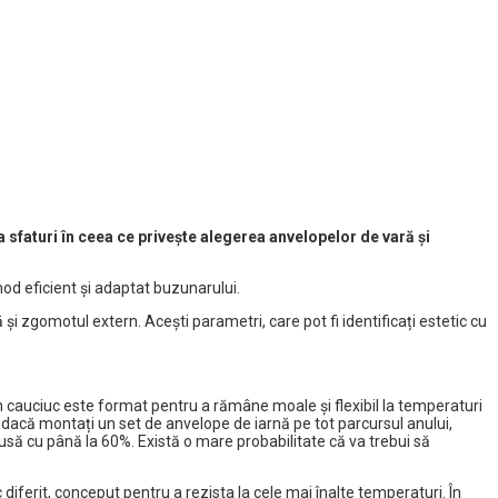
 sfaturi în ceea ce privește alegerea anvelopelor de vară și
mod eficient și adaptat buzunarului.
 zgomotul extern. Acești parametri, care pot fi identificați estetic cu
 cauciuc este format pentru a rămâne moale și flexibil la temperaturi
r dacă montați un set de anvelope de iarnă pe tot parcursul anului,
dusă cu până la 60%. Există o mare probabilitate că va trebui să
diferit, conceput pentru a rezista la cele mai înalte temperaturi. În