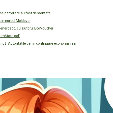
use petroliere au fost demontate
 din nordul Moldovei
e energetic, cu ajutorul EcoVoucher
jumătate gol”
pă. Autoritățile cer în continuare economisirea