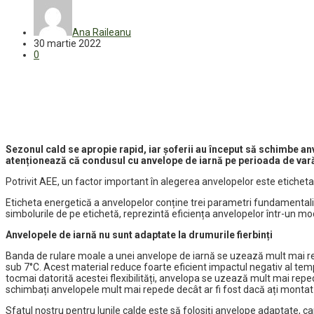
Ana Raileanu
30 martie 2022
0
Sezonul cald se apropie rapid, iar șoferii au început să schimbe an
atenționează că condusul cu anvelope de iarnă pe perioada de vară ar
Potrivit AEE, un factor important în alegerea anvelopelor este eticheta
Eticheta energetică a anvelopelor conține trei parametri fundamentali: 
simbolurile de pe etichetă, reprezintă eficiența anvelopelor într-un mod
Anvelopele de iarnă nu sunt adaptate la drumurile fierbinți
Banda de rulare moale a unei anvelope de iarnă se uzează mult mai rep
sub 7°C. Acest material reduce foarte eficient impactul negativ al tempe
tocmai datorită acestei flexibilități, anvelopa se uzează mult mai repe
schimbați anvelopele mult mai repede decât ar fi fost dacă ați montat 
Sfatul nostru pentru lunile calde este să folosiți anvelope adaptate, ca