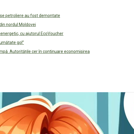
use petroliere au fost demontate
 din nordul Moldovei
e energetic, cu ajutorul EcoVoucher
jumătate gol”
pă. Autoritățile cer în continuare economisirea