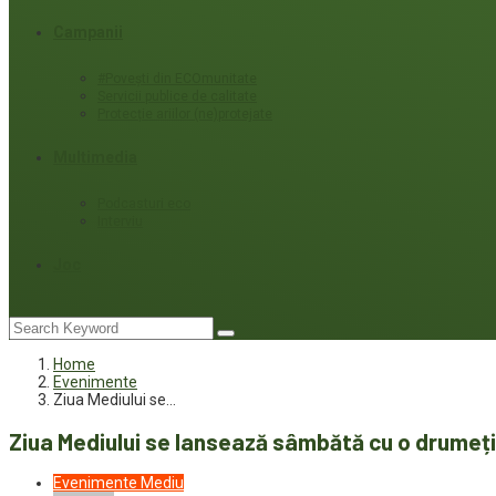
Campanii
#Povești din ECOmunitate
Servicii publice de calitate
Protecție ariilor (ne)protejate
Multimedia
Podcasturi eco
Interviu
Joc
Home
Evenimente
Ziua Mediului se…
Ziua Mediului se lansează sâmbătă cu o drumeție
Evenimente
Mediu