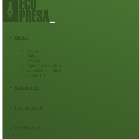
Mediu
Mediu
Atitudini
Externe
Agricultura durabila
Schimbari climatice
Ecoturism
Evenimente
Energie verde
Ecolifestyle