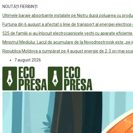
NOUTĂȚI FIERBINȚI
Ultimele baraje absorbante instalate pe Nistru după poluarea cu prod
Furtuna din 6 august a afectat o linie de transport al energiei electrice
525 de familii și-au înlocuit electrocasnicele vechi cu aparate eficient
Ministrul Mediului: Lacul de acumulare de la Novodnestrovsk este „pe 
Republica Moldova a cumpărat pe 4 august energie de 2-3 ori mai scum
7 august 2026