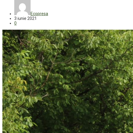
Ecopresa
3 iunie 2021
0